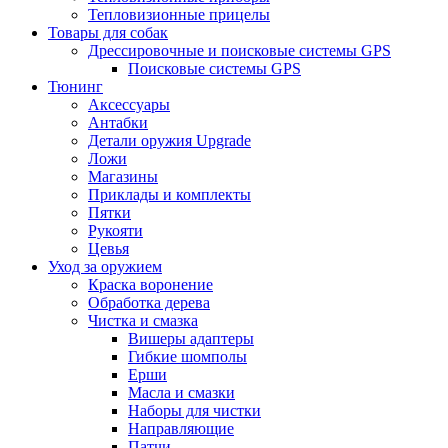
Тепловизионные прицелы
Товары для собак
Дрессировочные и поисковые системы GPS
Поисковые системы GPS
Тюнинг
Аксессуары
Антабки
Детали оружия Upgrade
Ложи
Магазины
Приклады и комплекты
Пятки
Рукояти
Цевья
Уход за оружием
Краска воронение
Обработка дерева
Чистка и смазка
Вишеры адаптеры
Гибкие шомполы
Ерши
Масла и смазки
Наборы для чистки
Направляющие
Патчи