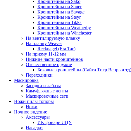
Кронштейны на Sako
Кронштейны на Sauer
Кронштейны на Savage
Кронштейны на Steyr
Кронштейны на Tikka
Кронштейны на Weatherby
Кронштейны на Winchester
На вентилируемую планку
На планку Weaver
Recknagel (Era Tac)
На призму 11-12 мм
Нижние части кронштейнов
Отечественное оружие
Боковые кронштейны (Сайга Тигр Вепрь и тд
Переходники
Маскировка
Засидки и лабазы
Камуфляжные ленты
Маскировочные сети
Ножи пилы топоры
Ножи
Ночное видение
Аксессуары
ИК-фонари ЛЦУ
Насадки