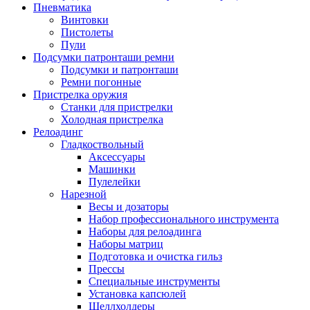
Пневматика
Винтовки
Пистолеты
Пули
Подсумки патронташи ремни
Подсумки и патронташи
Ремни погонные
Пристрелка оружия
Станки для пристрелки
Холодная пристрелка
Релоадинг
Гладкоствольный
Аксессуары
Машинки
Пулелейки
Нарезной
Весы и дозаторы
Набор профессионального инструмента
Наборы для релоадинга
Наборы матриц
Подготовка и очистка гильз
Прессы
Специальные инструменты
Установка капсюлей
Шеллхолдеры