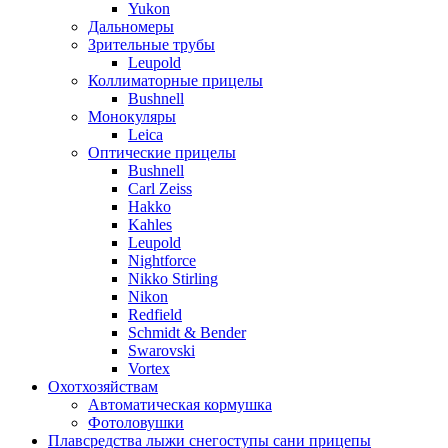
Yukon
Дальномеры
Зрительные трубы
Leupold
Коллиматорные прицелы
Bushnell
Монокуляры
Leica
Оптические прицелы
Bushnell
Carl Zeiss
Hakko
Kahles
Leupold
Nightforce
Nikko Stirling
Nikon
Redfield
Schmidt & Bender
Swarovski
Vortex
Охотхозяйствам
Автоматическая кормушка
Фотоловушки
Плавсредства лыжи снегоступы сани прицепы