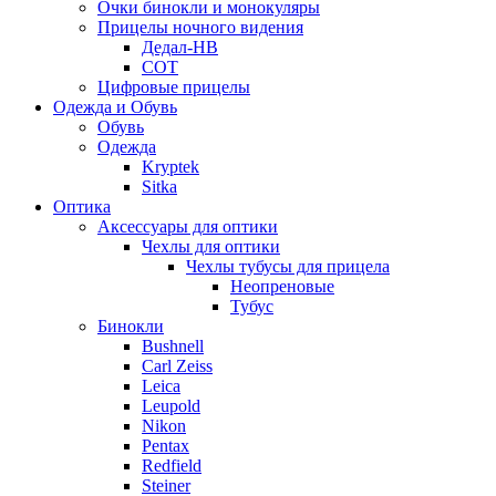
Очки бинокли и монокуляры
Прицелы ночного видения
Дедал-НВ
СОТ
Цифровые прицелы
Одежда и Обувь
Обувь
Одежда
Kryptek
Sitka
Оптика
Аксессуары для оптики
Чехлы для оптики
Чехлы тубусы для прицела
Неопреновые
Тубус
Бинокли
Bushnell
Carl Zeiss
Leica
Leupold
Nikon
Pentax
Redfield
Steiner