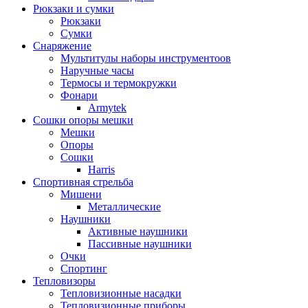
Рюкзаки и сумки
Рюкзаки
Сумки
Снаряжение
Мультитулы наборы инструментоов
Наручные часы
Термосы и термокружки
Фонари
Armytek
Сошки опоры мешки
Мешки
Опоры
Сошки
Harris
Спортивная стрельба
Мишени
Металлические
Наушники
Активные наушники
Пассивные наушники
Очки
Спортинг
Тепловизоры
Тепловизионные насадки
Тепловизионные приборы