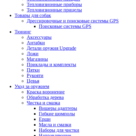
Тепловизионные приборы
Тепловизионные прицелы
Товары для собак
Дрессировочные и поисковые системы GPS
Поисковые системы GPS
Тюнинг
Аксессуары
Антабки
Детали оружия Upgrade
Ложи
Магазины
Приклады и комплекты
Пятки
Рукояти
Цевья
Уход за оружием
Краска воронение
Обработка дерева
Чистка и смазка
Вишеры адаптеры
Гибкие шомполы
Ерши
Масла и смазки
Наборы для чистки
Направляющие