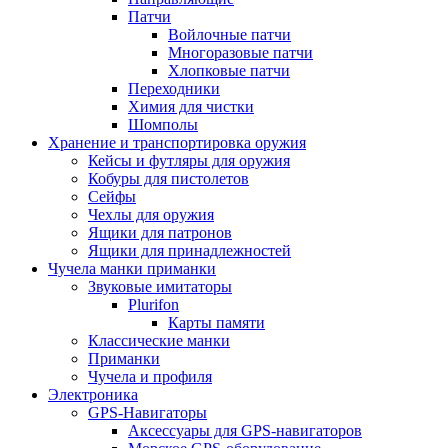
Патчи
Войлочные патчи
Многоразовые патчи
Хлопковые патчи
Переходники
Химия для чистки
Шомполы
Хранение и транспортировка оружия
Кейсы и футляры для оружия
Кобуры для пистолетов
Сейфы
Чехлы для оружия
Ящики для патронов
Ящики для принадлежностей
Чучела манки приманки
Звуковые имитаторы
Plurifon
Карты памяти
Классические манки
Приманки
Чучела и профиля
Электроника
GPS-Навигаторы
Аксессуары для GPS-навигаторов