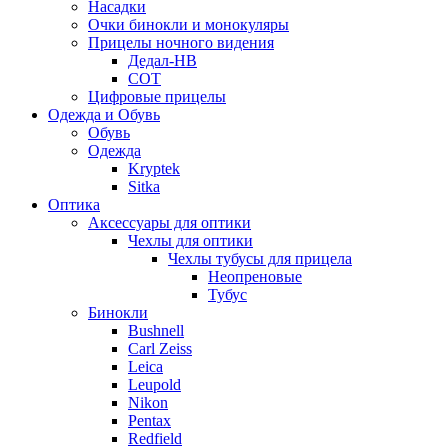
Насадки
Очки бинокли и монокуляры
Прицелы ночного видения
Дедал-НВ
СОТ
Цифровые прицелы
Одежда и Обувь
Обувь
Одежда
Kryptek
Sitka
Оптика
Аксессуары для оптики
Чехлы для оптики
Чехлы тубусы для прицела
Неопреновые
Тубус
Бинокли
Bushnell
Carl Zeiss
Leica
Leupold
Nikon
Pentax
Redfield