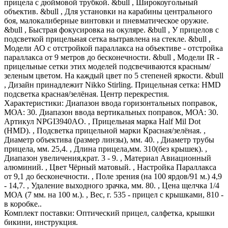
прицела с дюймовой трубкой. &bull , Широкоугольный
объектив. &bull , Для установки на карабины центрального
боя, малокалиберные винтовки и пневматическое оружие.
&bull , Быстрая фокусировка на окуляре. &bull , У прицелов с
подсветкой прицельная сетка вытравлена на стекле. &bull ,
Модели АО с отстройкой параллакса на объективе - отстройка
параллакса от 9 метров до бесконечности. &bull , Модели IR -
прицельные сетки этих моделей подсвечиваются красным/
зеленым цветом. На каждый цвет по 5 степеней яркости. &bull
, Дизайн принадлежит Nikko Stirling. Прицельная сетка: HMD
подсветка красная/зелёная. Центр перекрестия.
Характеристики: Диапазон ввода горизонтальных поправок,
МОА: 30. Диапазон ввода вертикальных поправок, МОА: 30.
Артикул NPGI3940AO. , Прицельная марка Half Mil Dot
(НМD). , Подсветка прицельной марки Красная/зелёная. ,
Диаметр объектива (размер линзы), мм. 40. , Диаметр трубы
прицела, мм. 25,4. , Длина прицела,мм. 310(без крышек). ,
Диапазон увеличения,крат. 3 - 9. , Материал Авиационный
алюминий. , Цвет Чёрный матовый. , Настройка Параллакса
от 9,1 до бесконечности. , Поле зрения (на 100 ярдов/91 м.) 4,9
- 14,7. , Удаление выходного зрачка, мм. 80. , Цена щелчка 1/4
МОА (7 мм. на 100 м.). , Вес, г. 535 - прицел с крышками, 810 -
в коробке..
Комплект поставки: Оптический прицел, салфетка, крышки
бикини, инструкция.