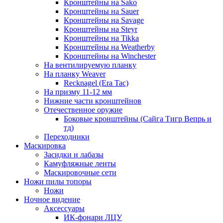
Кронштейны на Sako
Кронштейны на Sauer
Кронштейны на Savage
Кронштейны на Steyr
Кронштейны на Tikka
Кронштейны на Weatherby
Кронштейны на Winchester
На вентилируемую планку
На планку Weaver
Recknagel (Era Tac)
На призму 11-12 мм
Нижние части кронштейнов
Отечественное оружие
Боковые кронштейны (Сайга Тигр Вепрь и
тд)
Переходники
Маскировка
Засидки и лабазы
Камуфляжные ленты
Маскировочные сети
Ножи пилы топоры
Ножи
Ночное видение
Аксессуары
ИК-фонари ЛЦУ