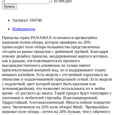
10 006
руб
x
Артикул: 104746
Информация
Прицелы серии PANAMAX отличаются чрезвычайно
широким полем обзора, которое примерно на 20%
превосходит поле обзора большинства представленных
сегодня на рынке прицелов с дюймовой трубкой. Благодаря
новому дизайну прицелы, анодированные корпуса которых,
как и раньше, изготавливаются из прочного
высококачественного алюминия, не только имеют
привлекательный внешний вид, но и выдерживают отдачу
мощных калибров. Есть модели с отстройкой параллакса на
объективе и подсвечиваемой прицельной сеткой. Есть модели
с подсветкой, цвет которой может быть красным или
зеленым(двойная), что позволяет использовать их в любое
время - от рассвета до заката. Такой прицел будет популярен у
охотников и любителей стрельбы. Влагозащищенный.
Ударостойкий. Азотонаполненный. Многослойное покрытие
линз. Увеличенное на 20% поле обзора! &bull , Чрезвычайно
широкое поле обзора - почти на 20% больше, чем у обычного