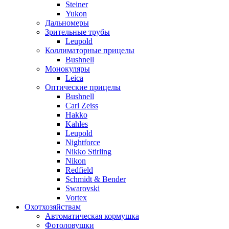
Steiner
Yukon
Дальномеры
Зрительные трубы
Leupold
Коллиматорные прицелы
Bushnell
Монокуляры
Leica
Оптические прицелы
Bushnell
Carl Zeiss
Hakko
Kahles
Leupold
Nightforce
Nikko Stirling
Nikon
Redfield
Schmidt & Bender
Swarovski
Vortex
Охотхозяйствам
Автоматическая кормушка
Фотоловушки