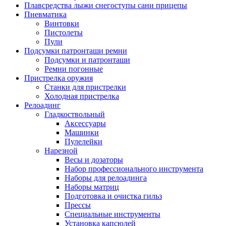
Плавсредства лыжи снегоступы сани прицепы
Пневматика
Винтовки
Пистолеты
Пули
Подсумки патронташи ремни
Подсумки и патронташи
Ремни погонные
Пристрелка оружия
Станки для пристрелки
Холодная пристрелка
Релоадинг
Гладкоствольный
Аксессуары
Машинки
Пулелейки
Нарезной
Весы и дозаторы
Набор профессионального инструмента
Наборы для релоадинга
Наборы матриц
Подготовка и очистка гильз
Прессы
Специальные инструменты
Установка капсюлей