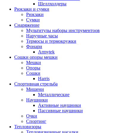
Шеллхолдеры
Рюкзаки и сумки
Рюкзаки
Сумки
Снаряжение
Мультитулы наборы инструментоов
Наручные часы
Термосы и термокружки
Фонари
Armytek
Сошки опоры мешки
Мешки
Опоры
Сошки
Harris
Спортивная стрельба
Мишени
Металлические
Наушники
Активные наушники
Пассивные наушники
Очки
Спортинг
Тепловизоры
Тепловизионные насадки