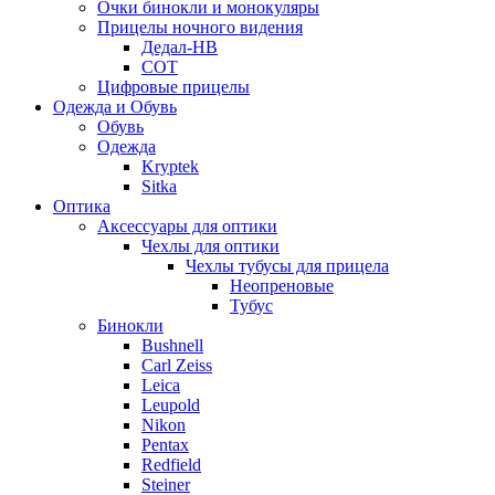
Очки бинокли и монокуляры
Прицелы ночного видения
Дедал-НВ
СОТ
Цифровые прицелы
Одежда и Обувь
Обувь
Одежда
Kryptek
Sitka
Оптика
Аксессуары для оптики
Чехлы для оптики
Чехлы тубусы для прицела
Неопреновые
Тубус
Бинокли
Bushnell
Carl Zeiss
Leica
Leupold
Nikon
Pentax
Redfield
Steiner