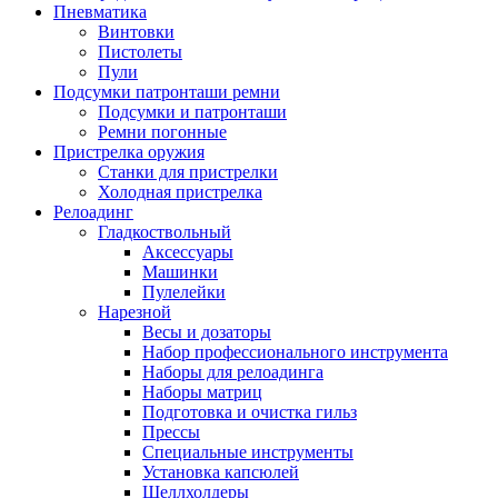
Пневматика
Винтовки
Пистолеты
Пули
Подсумки патронташи ремни
Подсумки и патронташи
Ремни погонные
Пристрелка оружия
Станки для пристрелки
Холодная пристрелка
Релоадинг
Гладкоствольный
Аксессуары
Машинки
Пулелейки
Нарезной
Весы и дозаторы
Набор профессионального инструмента
Наборы для релоадинга
Наборы матриц
Подготовка и очистка гильз
Прессы
Специальные инструменты
Установка капсюлей
Шеллхолдеры