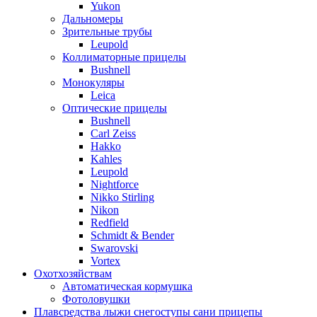
Yukon
Дальномеры
Зрительные трубы
Leupold
Коллиматорные прицелы
Bushnell
Монокуляры
Leica
Оптические прицелы
Bushnell
Carl Zeiss
Hakko
Kahles
Leupold
Nightforce
Nikko Stirling
Nikon
Redfield
Schmidt & Bender
Swarovski
Vortex
Охотхозяйствам
Автоматическая кормушка
Фотоловушки
Плавсредства лыжи снегоступы сани прицепы