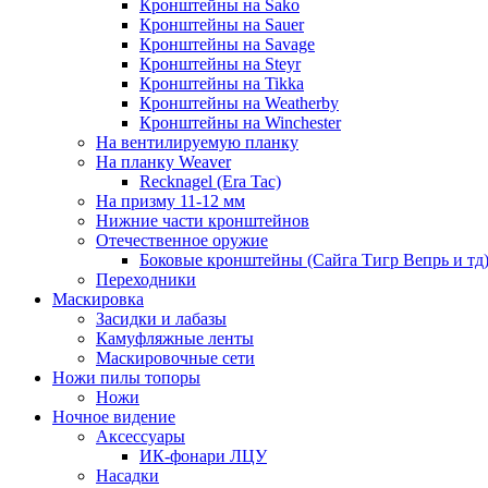
Кронштейны на Sako
Кронштейны на Sauer
Кронштейны на Savage
Кронштейны на Steyr
Кронштейны на Tikka
Кронштейны на Weatherby
Кронштейны на Winchester
На вентилируемую планку
На планку Weaver
Recknagel (Era Tac)
На призму 11-12 мм
Нижние части кронштейнов
Отечественное оружие
Боковые кронштейны (Сайга Тигр Вепрь и тд
Переходники
Маскировка
Засидки и лабазы
Камуфляжные ленты
Маскировочные сети
Ножи пилы топоры
Ножи
Ночное видение
Аксессуары
ИК-фонари ЛЦУ
Насадки