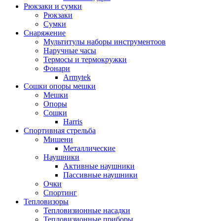
Рюкзаки и сумки
Рюкзаки
Сумки
Снаряжение
Мультитулы наборы инструментоов
Наручные часы
Термосы и термокружки
Фонари
Armytek
Сошки опоры мешки
Мешки
Опоры
Сошки
Harris
Спортивная стрельба
Мишени
Металлические
Наушники
Активные наушники
Пассивные наушники
Очки
Спортинг
Тепловизоры
Тепловизионные насадки
Тепловизионные приборы