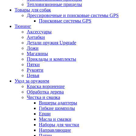
Тепловизионные прицелы
Товары для собак
Дрессировочные и поисковые системы GPS
Поисковые системы GPS
Тюнинг
Аксессуары
Антабки
Детали оружия Upgrade
Ложи
Магазины
Приклады и комплекты
Пятки
Рукояти
Цевья
Уход за оружием
Краска воронение
Обработка дерева
Чистка и смазка
Вишеры адаптеры
Гибкие шомполы
Ерши
Масла и смазки
Наборы для чистки
Направляющие
Патчи