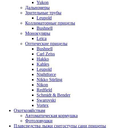
Yukon
Дальномеры
Зрительные трубы
Leupold
Коллиматорные прицелы
Bushnell
Монокуляры
Leica
Оптические прицелы
Bushnell
Carl Zeiss
Hakko
Kahles
Leupold
Nightforce
Nikko Stirling
Nikon
Redfield
Schmidt & Bender
Swarovski
Vortex
Охотхозяйствам
Автоматическая кормушка
Фотоловушки
Плавсредства лыжи снегоступы сани прицепы