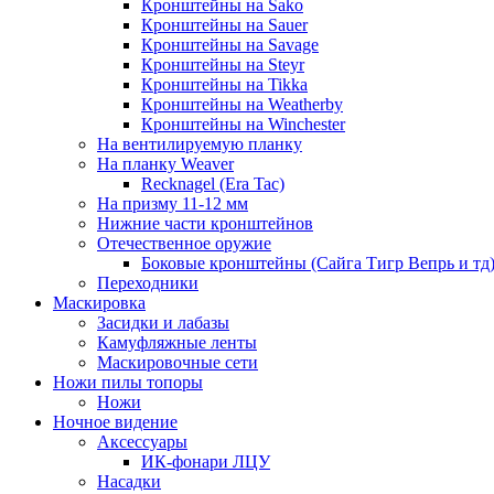
Кронштейны на Sako
Кронштейны на Sauer
Кронштейны на Savage
Кронштейны на Steyr
Кронштейны на Tikka
Кронштейны на Weatherby
Кронштейны на Winchester
На вентилируемую планку
На планку Weaver
Recknagel (Era Tac)
На призму 11-12 мм
Нижние части кронштейнов
Отечественное оружие
Боковые кронштейны (Сайга Тигр Вепрь и тд
Переходники
Маскировка
Засидки и лабазы
Камуфляжные ленты
Маскировочные сети
Ножи пилы топоры
Ножи
Ночное видение
Аксессуары
ИК-фонари ЛЦУ
Насадки