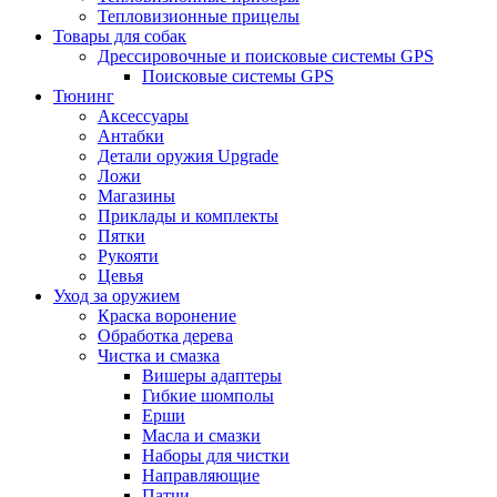
Тепловизионные прицелы
Товары для собак
Дрессировочные и поисковые системы GPS
Поисковые системы GPS
Тюнинг
Аксессуары
Антабки
Детали оружия Upgrade
Ложи
Магазины
Приклады и комплекты
Пятки
Рукояти
Цевья
Уход за оружием
Краска воронение
Обработка дерева
Чистка и смазка
Вишеры адаптеры
Гибкие шомполы
Ерши
Масла и смазки
Наборы для чистки
Направляющие
Патчи