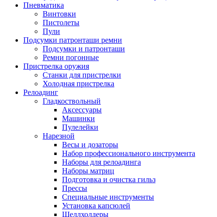
Пневматика
Винтовки
Пистолеты
Пули
Подсумки патронташи ремни
Подсумки и патронташи
Ремни погонные
Пристрелка оружия
Станки для пристрелки
Холодная пристрелка
Релоадинг
Гладкоствольный
Аксессуары
Машинки
Пулелейки
Нарезной
Весы и дозаторы
Набор профессионального инструмента
Наборы для релоадинга
Наборы матриц
Подготовка и очистка гильз
Прессы
Специальные инструменты
Установка капсюлей
Шеллхолдеры