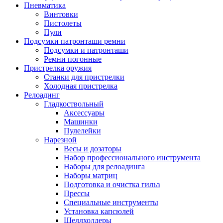
Пневматика
Винтовки
Пистолеты
Пули
Подсумки патронташи ремни
Подсумки и патронташи
Ремни погонные
Пристрелка оружия
Станки для пристрелки
Холодная пристрелка
Релоадинг
Гладкоствольный
Аксессуары
Машинки
Пулелейки
Нарезной
Весы и дозаторы
Набор профессионального инструмента
Наборы для релоадинга
Наборы матриц
Подготовка и очистка гильз
Прессы
Специальные инструменты
Установка капсюлей
Шеллхолдеры