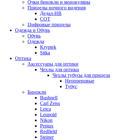
Очки бинокли и монокуляры
Прицелы ночного видения
Дедал-НВ
СОТ
Цифровые прицелы
Одежда и Обувь
Обувь
Одежда
Kryptek
Sitka
Оптика
Аксессуары для оптики
Чехлы для оптики
Чехлы тубусы для прицела
Неопреновые
Тубус
Бинокли
Bushnell
Carl Zeiss
Leica
Leupold
Nikon
Pentax
Redfield
Steiner