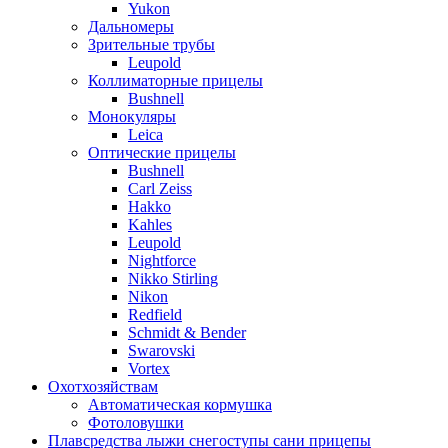
Yukon
Дальномеры
Зрительные трубы
Leupold
Коллиматорные прицелы
Bushnell
Монокуляры
Leica
Оптические прицелы
Bushnell
Carl Zeiss
Hakko
Kahles
Leupold
Nightforce
Nikko Stirling
Nikon
Redfield
Schmidt & Bender
Swarovski
Vortex
Охотхозяйствам
Автоматическая кормушка
Фотоловушки
Плавсредства лыжи снегоступы сани прицепы