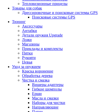
Тепловизионные прицелы
Товары для собак
Дрессировочные и поисковые системы GPS
Поисковые системы GPS
Тюнинг
Аксессуары
Антабки
Детали оружия Upgrade
Ложи
Магазины
Приклады и комплекты
Пятки
Рукояти
Цевья
Уход за оружием
Краска воронение
Обработка дерева
Чистка и смазка
Вишеры адаптеры
Гибкие шомполы
Ерши
Масла и смазки
Наборы для чистки
Направляющие
Патчи