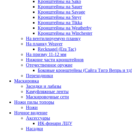
Кронштейны на Sako
Кронштейны на Sauer
Кронштейны на Savage
Кронштейны на Steyr
Кронштейны на Tikka
Кронштейны на Weatherby
Кронштейны на Winchester
На вентилируемую планку
На планку Weaver
Recknagel (Era Tac)
На призму 11-12 мм
Нижние части кронштейнов
Отечественное оружие
Боковые кронштейны (Сайга Тигр Вепрь и тд
Переходники
Маскировка
Засидки и лабазы
Камуфляжные ленты
Маскировочные сети
Ножи пилы топоры
Ножи
Ночное видение
Аксессуары
ИК-фонари ЛЦУ
Насадки