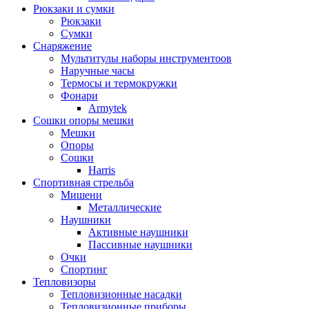
Рюкзаки и сумки
Рюкзаки
Сумки
Снаряжение
Мультитулы наборы инструментоов
Наручные часы
Термосы и термокружки
Фонари
Armytek
Сошки опоры мешки
Мешки
Опоры
Сошки
Harris
Спортивная стрельба
Мишени
Металлические
Наушники
Активные наушники
Пассивные наушники
Очки
Спортинг
Тепловизоры
Тепловизионные насадки
Тепловизионные приборы