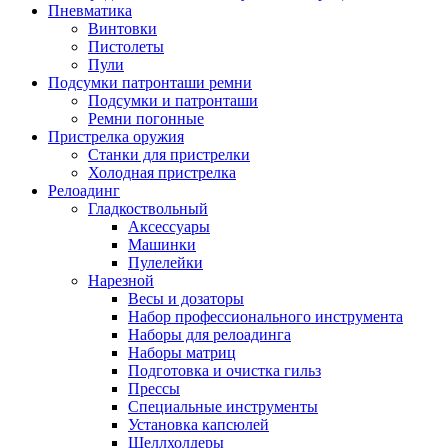
Пневматика
Винтовки
Пистолеты
Пули
Подсумки патронташи ремни
Подсумки и патронташи
Ремни погонные
Пристрелка оружия
Станки для пристрелки
Холодная пристрелка
Релоадинг
Гладкоствольный
Аксессуары
Машинки
Пулелейки
Нарезной
Весы и дозаторы
Набор профессионального инструмента
Наборы для релоадинга
Наборы матриц
Подготовка и очистка гильз
Прессы
Специальные инструменты
Установка капсюлей
Шеллхолдеры