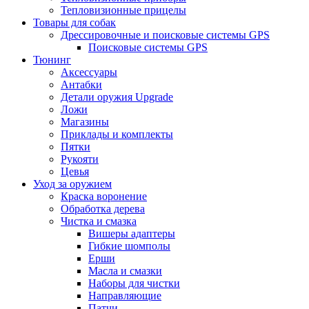
Тепловизионные прицелы
Товары для собак
Дрессировочные и поисковые системы GPS
Поисковые системы GPS
Тюнинг
Аксессуары
Антабки
Детали оружия Upgrade
Ложи
Магазины
Приклады и комплекты
Пятки
Рукояти
Цевья
Уход за оружием
Краска воронение
Обработка дерева
Чистка и смазка
Вишеры адаптеры
Гибкие шомполы
Ерши
Масла и смазки
Наборы для чистки
Направляющие
Патчи