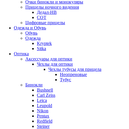
Очки бинокли и монокуляры
Прицелы ночного видения
Дедал-НВ
СОТ
Цифровые прицелы
Одежда и Обувь
Обувь
Одежда
Kryptek
Sitka
Оптика
Аксессуары для оптики
Чехлы для оптики
Чехлы тубусы для прицела
Неопреновые
Тубус
Бинокли
Bushnell
Carl Zeiss
Leica
Leupold
Nikon
Pentax
Redfield
Steiner