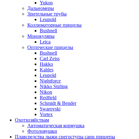
Yukon
Дальномеры
Зрительные трубы
Leupold
Коллиматорные прицелы
Bushnell
Монокуляры
Leica
Оптические прицелы
Bushnell
Carl Zeiss
Hakko
Kahles
Leupold
Nightforce
Nikko Stirling
Nikon
Redfield
Schmidt & Bender
Swarovski
Vortex
Охотхозяйствам
Автоматическая кормушка
Фотоловушки
Плавсредства лыжи снегоступы сани прицепы