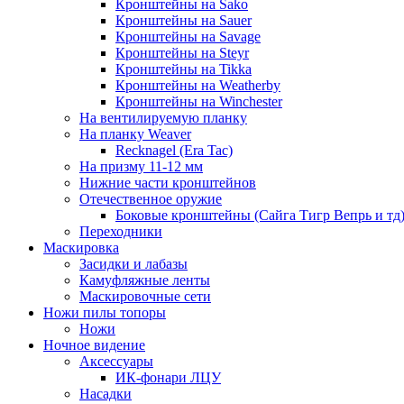
Кронштейны на Sako
Кронштейны на Sauer
Кронштейны на Savage
Кронштейны на Steyr
Кронштейны на Tikka
Кронштейны на Weatherby
Кронштейны на Winchester
На вентилируемую планку
На планку Weaver
Recknagel (Era Tac)
На призму 11-12 мм
Нижние части кронштейнов
Отечественное оружие
Боковые кронштейны (Сайга Тигр Вепрь и тд
Переходники
Маскировка
Засидки и лабазы
Камуфляжные ленты
Маскировочные сети
Ножи пилы топоры
Ножи
Ночное видение
Аксессуары
ИК-фонари ЛЦУ
Насадки