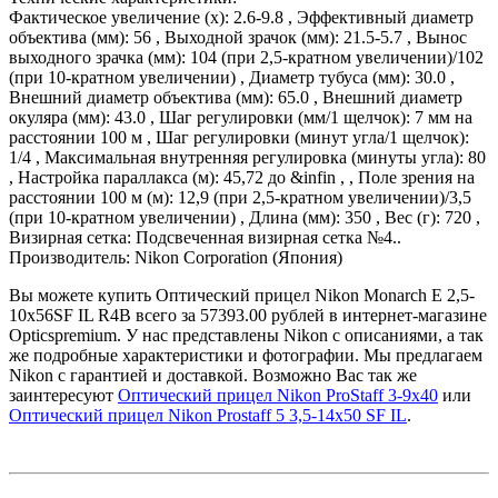
Фактическое увеличение (х): 2.6-9.8 , Эффективный диаметр
объектива (мм): 56 , Выходной зрачок (мм): 21.5-5.7 , Вынос
выходного зрачка (мм): 104 (при 2,5-кратном увеличении)/102
(при 10-кратном увеличении) , Диаметр тубуса (мм): 30.0 ,
Внешний диаметр объектива (мм): 65.0 , Внешний диаметр
окуляра (мм): 43.0 , Шаг регулировки (мм/1 щелчок): 7 мм на
расстоянии 100 м , Шаг регулировки (минут угла/1 щелчок):
1/4 , Максимальная внутренняя регулировка (минуты угла): 80
, Настройка параллакса (м): 45,72 до &infin , , Поле зрения на
расстоянии 100 м (м): 12,9 (при 2,5-кратном увеличении)/3,5
(при 10-кратном увеличении) , Длина (мм): 350 , Вес (г): 720 ,
Визирная сетка: Подсвеченная визирная сетка №4..
Производитель: Nikon Corporation (Япония)
Вы можете купить Оптический прицел Nikon Monarch E 2,5-
10x56SF IL R4B всего за 57393.00 рублей в интернет-магазине
Opticspremium. У нас представлены Nikon с описаниями, а так
же подробные характеристики и фотографии. Мы предлагаем
Nikon с гарантией и доставкой. Возможно Вас так же
заинтересуют
Оптический прицел Nikon ProStaff 3-9x40
или
Оптический прицел Nikon Prostaff 5 3,5-14x50 SF IL
.