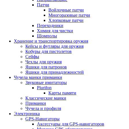
Патчи
Войлочные патчи
Многоразовые патчи
Хлопковые патчи
Переходники
Химия для чистки
Шомполы
Хранение и транспортировка оружия
Кейсы и футляры для оружия
Кобуры для пистолетов
Сейфы
Чехлы для оружия
Ящики для патронов
Ящики для принадлежностей
Чучела манки приманки
Звуковые имитаторы
Plurifon
Карты памяти
Классические манки
Приманки
Чучела и профиля
Электроника
GPS-Навигаторы
Аксессуары для GPS-навигаторов