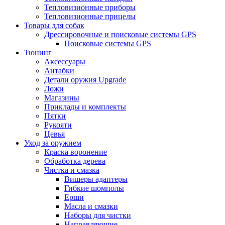
Тепловизионные приборы
Тепловизионные прицелы
Товары для собак
Дрессировочные и поисковые системы GPS
Поисковые системы GPS
Тюнинг
Аксессуары
Антабки
Детали оружия Upgrade
Ложи
Магазины
Приклады и комплекты
Пятки
Рукояти
Цевья
Уход за оружием
Краска воронение
Обработка дерева
Чистка и смазка
Вишеры адаптеры
Гибкие шомполы
Ерши
Масла и смазки
Наборы для чистки
Направляющие