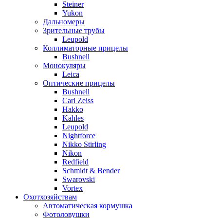
Steiner
Yukon
Дальномеры
Зрительные трубы
Leupold
Коллиматорные прицелы
Bushnell
Монокуляры
Leica
Оптические прицелы
Bushnell
Carl Zeiss
Hakko
Kahles
Leupold
Nightforce
Nikko Stirling
Nikon
Redfield
Schmidt & Bender
Swarovski
Vortex
Охотхозяйствам
Автоматическая кормушка
Фотоловушки