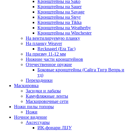
Кронштейны на Sako
Кронштейны на Sauer
Кронштейны на Savage
Кронштейны на Steyr
Кронштейны на Tikka
Кронштейны на Weatherby
Кронштейны на Winchester
На вентилируемую планку
На планку Weaver
Recknagel (Era Tac)
На призму 11-12 мм
Нижние части кронштейнов
Отечественное оружие
Боковые кронштейны (Сайга Тигр Вепрь и
тд)
Переходники
Маскировка
Засидки и лабазы
Камуфляжные ленты
Маскировочные сети
Ножи пилы топоры
Ножи
Ночное видение
Аксессуары
ИК-фонари ЛЦУ