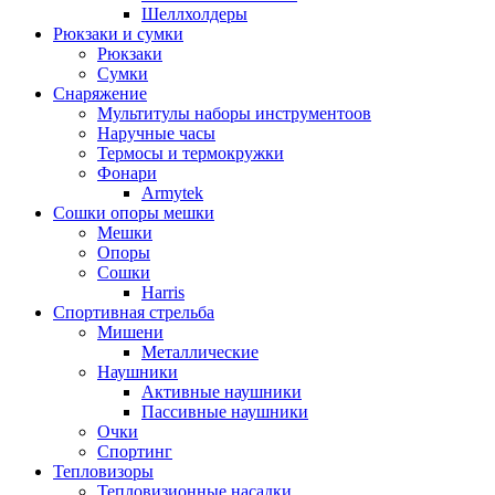
Шеллхолдеры
Рюкзаки и сумки
Рюкзаки
Сумки
Снаряжение
Мультитулы наборы инструментоов
Наручные часы
Термосы и термокружки
Фонари
Armytek
Сошки опоры мешки
Мешки
Опоры
Сошки
Harris
Спортивная стрельба
Мишени
Металлические
Наушники
Активные наушники
Пассивные наушники
Очки
Спортинг
Тепловизоры
Тепловизионные насадки