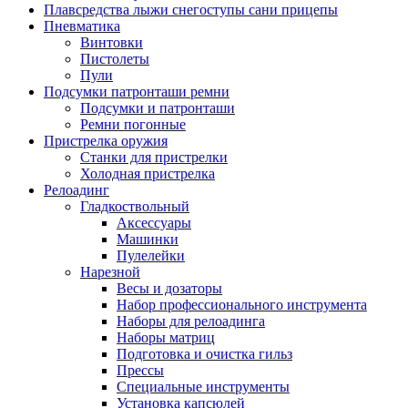
Плавсредства лыжи снегоступы сани прицепы
Пневматика
Винтовки
Пистолеты
Пули
Подсумки патронташи ремни
Подсумки и патронташи
Ремни погонные
Пристрелка оружия
Станки для пристрелки
Холодная пристрелка
Релоадинг
Гладкоствольный
Аксессуары
Машинки
Пулелейки
Нарезной
Весы и дозаторы
Набор профессионального инструмента
Наборы для релоадинга
Наборы матриц
Подготовка и очистка гильз
Прессы
Специальные инструменты
Установка капсюлей