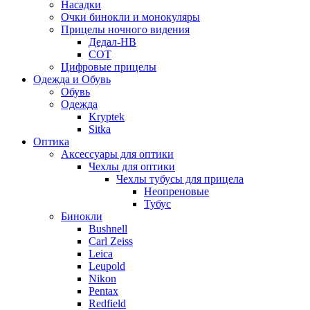
Насадки
Очки бинокли и монокуляры
Прицелы ночного видения
Дедал-НВ
СОТ
Цифровые прицелы
Одежда и Обувь
Обувь
Одежда
Kryptek
Sitka
Оптика
Аксессуары для оптики
Чехлы для оптики
Чехлы тубусы для прицела
Неопреновые
Тубус
Бинокли
Bushnell
Carl Zeiss
Leica
Leupold
Nikon
Pentax
Redfield