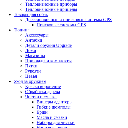
Тепловизионные приборы
Тепловизионные прицелы
Товары для собак
Дрессировочные и поисковые системы GPS
Поисковые системы GPS
Тюнинг
Аксессуары
Антабки
Детали оружия Upgrade
Ложи
Магазины
Приклады и комплекты
Пятки
Рукояти
Цевья
Уход за оружием
Краска воронение
Обработка дерева
Чистка и смазка
Вишеры адаптеры
Гибкие шомполы
Ерши
Масла и смазки
Наборы для чистки
Направляющие