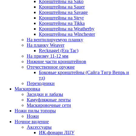
Кронштейны на Sako
Кронштейны на Sauer
Кронштейны на Savage
Кронштейны на Steyr
Кронштейны на Tikka
Кронштейны на Weatherby
Кронштейны на Winchester
На вентилируемую планку
На планку Weaver
Recknagel (Era Tac)
На призму 11-12 мм
Нижние части кронштейнов
Отечественное оружие
Боковые кронштейны (Сайга Тигр Вепрь и
тд)
Переходники
Маскировка
Засидки и лабазы
Камуфляжные ленты
Маскировочные сети
Ножи пилы топоры
Ножи
Ночное видение
Аксессуары
ИК-фонари ЛЦУ