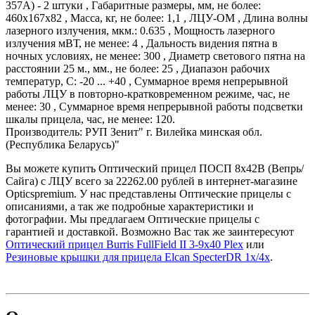
357A) - 2 штуки , Габаритные размеры, мм, не более:
460x167x82 , Масса, кг, не более: 1,1 , ЛЦУ-ОМ , Длина волны
лазерного излучения, мкм.: 0.635 , Мощность лазерного
излучения мВТ, не менее: 4 , Дальность видения пятна в
ночных условиях, не менее: 300 , Диаметр светового пятна на
расстоянии 25 м., мм., не более: 25 , Диапазон рабочих
температур, С: -20 ... +40 , Суммарное время непрерывной
работы ЛЦУ в повторно-кратковременном режиме, час, не
менее: 30 , Суммарное время непрерывной работы подсветки
шкалы прицела, час, не менее: 120.
Производитель: РУП Зенит" г. Вилейка минская обл.
(Республика Беларусь)"
Вы можете купить Оптический прицел ПОСП 8х42В (Вепрь/
Сайга) с ЛЦУ всего за 22262.00 рублей в интернет-магазине
Opticspremium. У нас представлены Оптические прицелы с
описаниями, а так же подробные характеристики и
фотографии. Мы предлагаем Оптические прицелы с
гарантией и доставкой. Возможно Вас так же заинтересуют
Оптический прицел Burris FullField II 3-9x40 Plex
или
Резиновые крышки для прицела Elcan SpecterDR 1х/4х
.