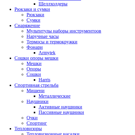
Шеллхолдеры
Рюкзаки и сумки
Рюкзаки
Сумки
Снаряжение
Мультитулы наборы инструментоов
Наручные часы
Термосы и термокружки
Фонари
Armytek
Сошки опоры мешки
Мешки
Опоры
Сошки
Harris
Спортивная стрельба
Мишени
Металлические
Наушники
Активные наушники
Пассивные наушники
Очки
Спортинг
Тепловизоры
Тепловизионные насадки