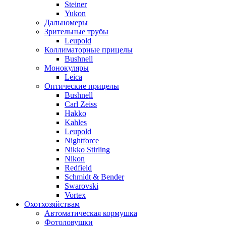
Steiner
Yukon
Дальномеры
Зрительные трубы
Leupold
Коллиматорные прицелы
Bushnell
Монокуляры
Leica
Оптические прицелы
Bushnell
Carl Zeiss
Hakko
Kahles
Leupold
Nightforce
Nikko Stirling
Nikon
Redfield
Schmidt & Bender
Swarovski
Vortex
Охотхозяйствам
Автоматическая кормушка
Фотоловушки