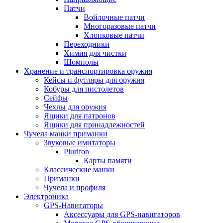
Патчи
Войлочные патчи
Многоразовые патчи
Хлопковые патчи
Переходники
Химия для чистки
Шомполы
Хранение и транспортировка оружия
Кейсы и футляры для оружия
Кобуры для пистолетов
Сейфы
Чехлы для оружия
Ящики для патронов
Ящики для принадлежностей
Чучела манки приманки
Звуковые имитаторы
Plurifon
Карты памяти
Классические манки
Приманки
Чучела и профиля
Электроника
GPS-Навигаторы
Аксессуары для GPS-навигаторов