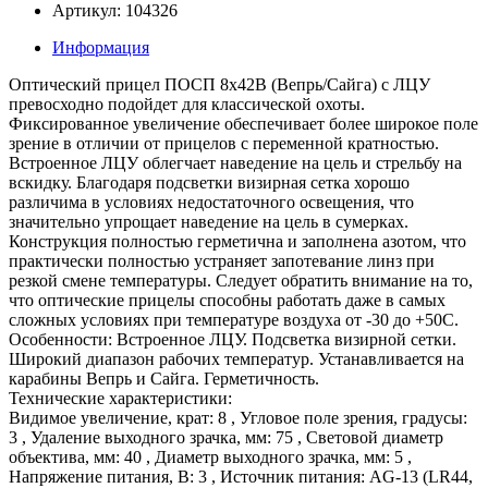
Артикул: 104326
Информация
Оптический прицел ПОСП 8х42В (Вепрь/Сайга) с ЛЦУ
превосходно подойдет для классической охоты.
Фиксированное увеличение обеспечивает более широкое поле
зрение в отличии от прицелов с переменной кратностью.
Встроенное ЛЦУ облегчает наведение на цель и стрельбу на
вскидку. Благодаря подсветки визирная сетка хорошо
различима в условиях недостаточного освещения, что
значительно упрощает наведение на цель в сумерках.
Конструкция полностью герметична и заполнена азотом, что
практически полностью устраняет запотевание линз при
резкой смене температуры. Следует обратить внимание на то,
что оптические прицелы способны работать даже в самых
сложных условиях при температуре воздуха от -30 до +50С.
Особенности: Встроенное ЛЦУ. Подсветка визирной сетки.
Широкий диапазон рабочих температур. Устанавливается на
карабины Вепрь и Сайга. Герметичность.
Технические характеристики:
Видимое увеличение, крат: 8 , Угловое поле зрения, градусы:
3 , Удаление выходного зрачка, мм: 75 , Световой диаметр
объектива, мм: 40 , Диаметр выходного зрачка, мм: 5 ,
Напряжение питания, В: 3 , Источник питания: AG-13 (LR44,