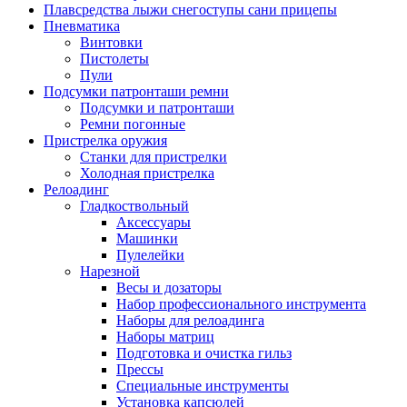
Плавсредства лыжи снегоступы сани прицепы
Пневматика
Винтовки
Пистолеты
Пули
Подсумки патронташи ремни
Подсумки и патронташи
Ремни погонные
Пристрелка оружия
Станки для пристрелки
Холодная пристрелка
Релоадинг
Гладкоствольный
Аксессуары
Машинки
Пулелейки
Нарезной
Весы и дозаторы
Набор профессионального инструмента
Наборы для релоадинга
Наборы матриц
Подготовка и очистка гильз
Прессы
Специальные инструменты
Установка капсюлей