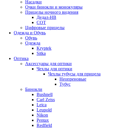
Насадки
Очки бинокли и монокуляры
Прицелы ночного видения
Дедал-НВ
СОТ
Цифровые прицелы
Одежда и Обувь
Обувь
Одежда
Kryptek
Sitka
Оптика
Аксессуары для оптики
Чехлы для оптики
Чехлы тубусы для прицела
Неопреновые
Тубус
Бинокли
Bushnell
Carl Zeiss
Leica
Leupold
Nikon
Pentax
Redfield