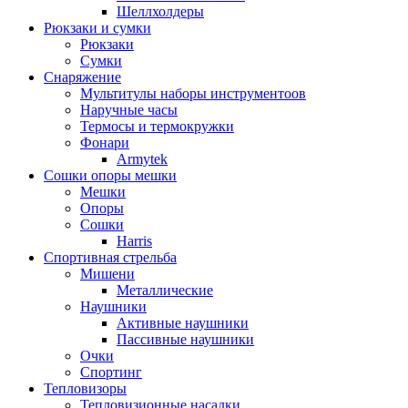
Шеллхолдеры
Рюкзаки и сумки
Рюкзаки
Сумки
Снаряжение
Мультитулы наборы инструментоов
Наручные часы
Термосы и термокружки
Фонари
Armytek
Сошки опоры мешки
Мешки
Опоры
Сошки
Harris
Спортивная стрельба
Мишени
Металлические
Наушники
Активные наушники
Пассивные наушники
Очки
Спортинг
Тепловизоры
Тепловизионные насадки