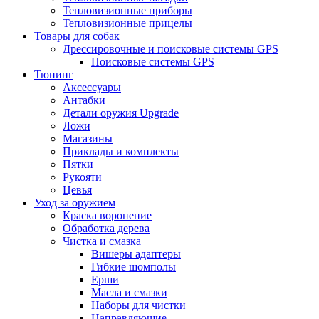
Тепловизионные приборы
Тепловизионные прицелы
Товары для собак
Дрессировочные и поисковые системы GPS
Поисковые системы GPS
Тюнинг
Аксессуары
Антабки
Детали оружия Upgrade
Ложи
Магазины
Приклады и комплекты
Пятки
Рукояти
Цевья
Уход за оружием
Краска воронение
Обработка дерева
Чистка и смазка
Вишеры адаптеры
Гибкие шомполы
Ерши
Масла и смазки
Наборы для чистки
Направляющие