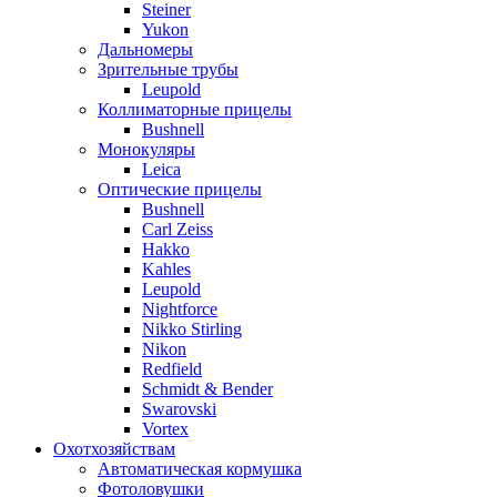
Steiner
Yukon
Дальномеры
Зрительные трубы
Leupold
Коллиматорные прицелы
Bushnell
Монокуляры
Leica
Оптические прицелы
Bushnell
Carl Zeiss
Hakko
Kahles
Leupold
Nightforce
Nikko Stirling
Nikon
Redfield
Schmidt & Bender
Swarovski
Vortex
Охотхозяйствам
Автоматическая кормушка
Фотоловушки