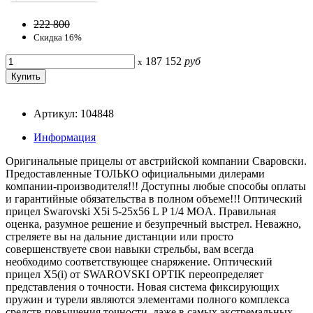
222 800
Скидка 16%
187 152
руб
x
Артикул: 104848
Информация
Оригинальные прицелы от австрийской компании Сваровски.
Предоставленные ТОЛЬКО официальными дилерами
компании-производителя!!! Доступны любые способы оплаты
и гарантийные обязательства в полном объеме!!! Оптический
прицел Swarovski X5i 5-25x56 L P 1/4 MOA. Правильная
оценка, разумное решение и безупречный выстрел. Неважно,
стреляете вы на дальние дистанции или просто
совершенствуете свои навыки стрельбы, вам всегда
необходимо соответствующее снаряжение. Оптический
прицел X5(i) от SWAROVSKI OPTIK переопределяет
представления о точности. Новая система фиксирующих
пружин и турели являются элементами полного комплекса
средств повышения точности, даже в самых экстремальных