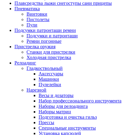
Плавсредства лыжи снегоступы сани прицепы
Пневматика
Винтовки
Пистолеты
Пули
Подсумки патронташи ремни
Подсумки и патронташи
Ремни погонные
Пристрелка оружия
Станки для пристрелки
Холодная пристрелка
Релоадинг
Гладкоствольный
Аксессуары
Машинки
Пулелейки
Нарезной
Весы и дозаторы
Набор профессионального инструмента
Наборы для релоадинга
Наборы матриц
Подготовка и очистка гильз
Прессы
Специальные инструменты
Установка капсюлей