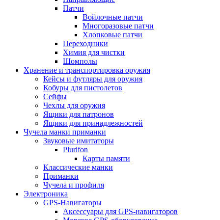
Патчи
Войлочные патчи
Многоразовые патчи
Хлопковые патчи
Переходники
Химия для чистки
Шомполы
Хранение и транспортировка оружия
Кейсы и футляры для оружия
Кобуры для пистолетов
Сейфы
Чехлы для оружия
Ящики для патронов
Ящики для принадлежностей
Чучела манки приманки
Звуковые имитаторы
Plurifon
Карты памяти
Классические манки
Приманки
Чучела и профиля
Электроника
GPS-Навигаторы
Аксессуары для GPS-навигаторов