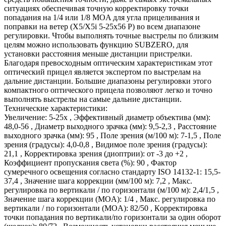
ситуациях обеспечивая точную корректировку точки
попадания на 1/4 или 1/8 MOA для угла прицеливания и
поправки на ветер (X5/X5i 5-25x56 P) во всем диапазоне
регулировки. Чтобы выполнять точные выстрелы по близким
целям можно использовать функцию SUBZERO, для
установки расстояния меньше дистанции пристрелки.
Благодаря превосходным оптическим характеристикам этот
оптический прицел является экспертом по выстрелам на
дальние дистанции. Большие диапазоны регулировки этого
компактного оптического прицела позволяют легко и точно
выполнять выстрелы на самые дальние дистанции.
Технические характеристики:
Увеличение: 5-25x , Эффективный диаметр объектива (мм):
48,0-56 , Диаметр выходного зрачка (мм): 9,5-2,3 , Расстояние
выходного зрачка (мм): 95 , Поле зрения (м/100 м): 7-1,5 , Поле
зрения (градусы): 4,0-0,8 , Видимое поле зрения (градусы):
21,1 , Корректировка зрения (диоптрии): от -3 до +2 ,
Коэффициент пропускания света (%): 90 , Фактор
сумеречного освещения согласно стандарту ISO 14132-1: 15,5-
37,4 , Значение шага коррекции (мм/100 м): 7,2 , Макс.
регулировка по вертикали / по горизонтали (м/100 м): 2,4/1,5 ,
Значение шага коррекции (MOA): 1/4 , Макс. регулировка по
вертикали / по горизонтали (MOA): 82/50 , Кoрректировка
точки попадания по вертикали/по горизонтали за один оборот