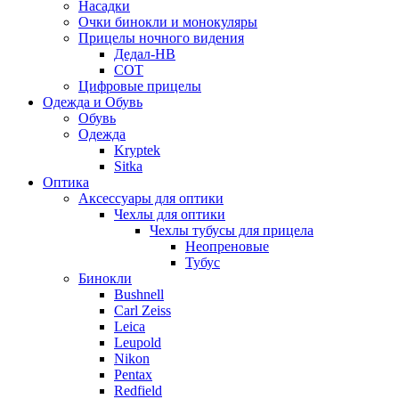
Насадки
Очки бинокли и монокуляры
Прицелы ночного видения
Дедал-НВ
СОТ
Цифровые прицелы
Одежда и Обувь
Обувь
Одежда
Kryptek
Sitka
Оптика
Аксессуары для оптики
Чехлы для оптики
Чехлы тубусы для прицела
Неопреновые
Тубус
Бинокли
Bushnell
Carl Zeiss
Leica
Leupold
Nikon
Pentax
Redfield