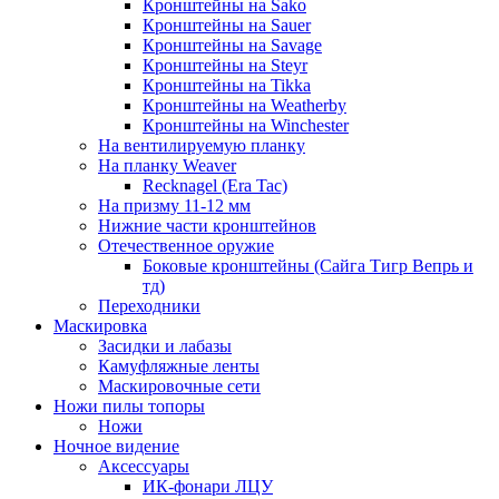
Кронштейны на Sako
Кронштейны на Sauer
Кронштейны на Savage
Кронштейны на Steyr
Кронштейны на Tikka
Кронштейны на Weatherby
Кронштейны на Winchester
На вентилируемую планку
На планку Weaver
Recknagel (Era Tac)
На призму 11-12 мм
Нижние части кронштейнов
Отечественное оружие
Боковые кронштейны (Сайга Тигр Вепрь и
тд)
Переходники
Маскировка
Засидки и лабазы
Камуфляжные ленты
Маскировочные сети
Ножи пилы топоры
Ножи
Ночное видение
Аксессуары
ИК-фонари ЛЦУ