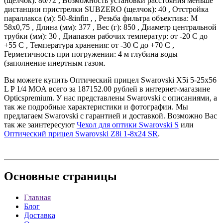
(щелчок): 80/72 , Возможность установки расстояния меньше
дистанции пристрелки SUBZERO (щелчок): 40 , Отстройка
параллакса (м): 50-&infin , , Резьба фильтра объектива: M
58x0,75 , Длина (мм): 377 , Вес (г): 850 , Диаметр центральной
трубки (мм): 30 , Диапазон рабочих температур: от -20 C до
+55 C , Температура хранения: от -30 C до +70 C ,
Герметичность при погружении: 4 м глубина воды
(заполнение инертным газом.
Вы можете купить Оптический прицел Swarovski X5i 5-25x56
L P 1/4 МОА всего за 187152.00 рублей в интернет-магазине
Opticspremium. У нас представлены Swarovski с описаниями, а
так же подробные характеристики и фотографии. Мы
предлагаем Swarovski с гарантией и доставкой. Возможно Вас
так же заинтересуют
Чехол для оптики Swarovski S
или
Оптический прицел Swarovski Z8i 1-8x24 SR
.
Основные
страницы
Главная
Блог
Доставка