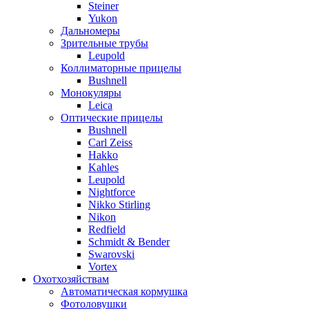
Steiner
Yukon
Дальномеры
Зрительные трубы
Leupold
Коллиматорные прицелы
Bushnell
Монокуляры
Leica
Оптические прицелы
Bushnell
Carl Zeiss
Hakko
Kahles
Leupold
Nightforce
Nikko Stirling
Nikon
Redfield
Schmidt & Bender
Swarovski
Vortex
Охотхозяйствам
Автоматическая кормушка
Фотоловушки