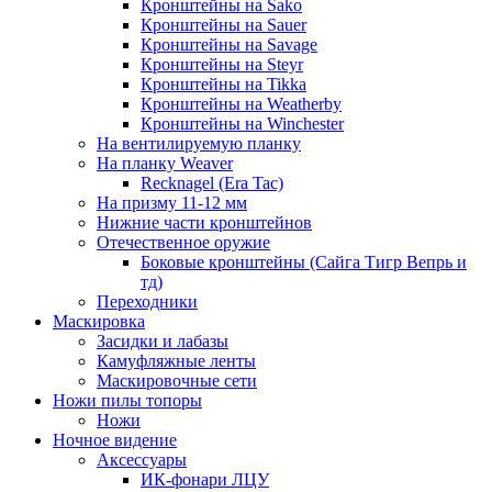
Кронштейны на Sako
Кронштейны на Sauer
Кронштейны на Savage
Кронштейны на Steyr
Кронштейны на Tikka
Кронштейны на Weatherby
Кронштейны на Winchester
На вентилируемую планку
На планку Weaver
Recknagel (Era Tac)
На призму 11-12 мм
Нижние части кронштейнов
Отечественное оружие
Боковые кронштейны (Сайга Тигр Вепрь и
тд)
Переходники
Маскировка
Засидки и лабазы
Камуфляжные ленты
Маскировочные сети
Ножи пилы топоры
Ножи
Ночное видение
Аксессуары
ИК-фонари ЛЦУ