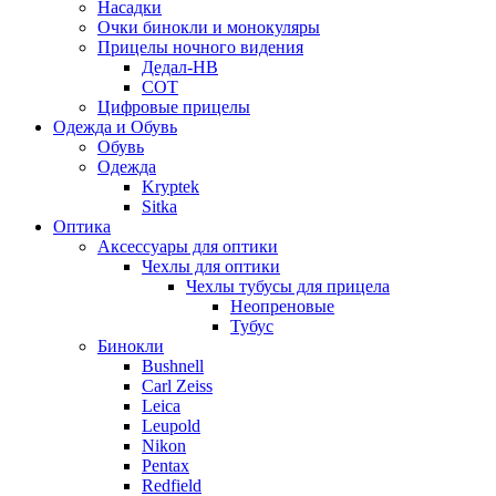
Насадки
Очки бинокли и монокуляры
Прицелы ночного видения
Дедал-НВ
СОТ
Цифровые прицелы
Одежда и Обувь
Обувь
Одежда
Kryptek
Sitka
Оптика
Аксессуары для оптики
Чехлы для оптики
Чехлы тубусы для прицела
Неопреновые
Тубус
Бинокли
Bushnell
Carl Zeiss
Leica
Leupold
Nikon
Pentax
Redfield