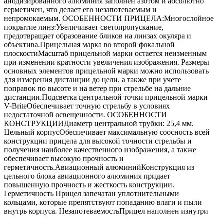
анодизированного алюминия заполнен азотом и абсолютно
герметичен, что делает его незапотеваемым и
непромокаемым. ОСОБЕННОСТИ ПРИЦЕЛА:Многослойное
покрытие линз:Увеличивает светопропускание,
предотвращает образование бликов на линзах окуляра и
объектива.Прицельная марка во второй фокальной
плоскостиМасштаб прицельной марки остается неизменным
при изменении кратности увеличения изображения. Размеры
основных элементов прицельной марки можно использовать
для измерения дистанции до цели, а также при учете
поправок по высоте и на ветер при стрельбе на дальние
дистанции.Подсветка центральной точки прицельной марки
V-BriteОбеспечивает точную стрельбу в условиях
недостаточной освещенности. ОСОБЕННОСТИ
КОНСТРУКЦИИДиаметр центральной трубки: 25,4 мм.
Цельный корпусОбеспечивает максимальную соосность всей
конструкции прицела для высокой точности стрельбы и
получения наиболее качественного изображения, а также
обеспечивает высокую прочность и
герметичность.Авиационный алюминийКонструкция из
цельного блока авиационного алюминия придает
повышенную прочность и жесткость конструкции.
Герметичность Прицел запечатан уплотнительными
кольцами, которые препятствуют попаданию влаги и пыли
внутрь корпуса. НезапотеваемостьПрицел наполнен изнутри