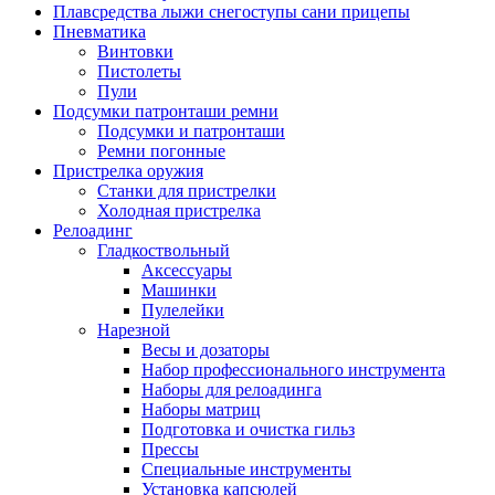
Плавсредства лыжи снегоступы сани прицепы
Пневматика
Винтовки
Пистолеты
Пули
Подсумки патронташи ремни
Подсумки и патронташи
Ремни погонные
Пристрелка оружия
Станки для пристрелки
Холодная пристрелка
Релоадинг
Гладкоствольный
Аксессуары
Машинки
Пулелейки
Нарезной
Весы и дозаторы
Набор профессионального инструмента
Наборы для релоадинга
Наборы матриц
Подготовка и очистка гильз
Прессы
Специальные инструменты
Установка капсюлей