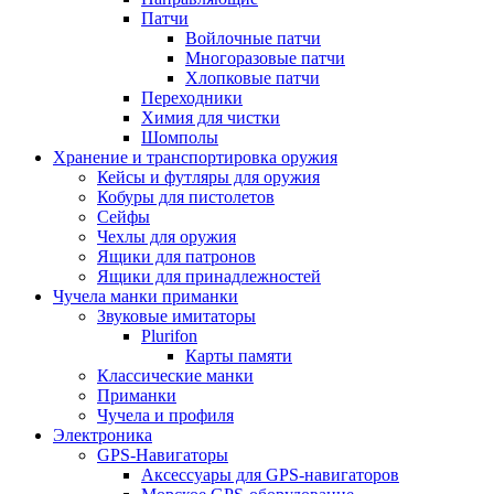
Патчи
Войлочные патчи
Многоразовые патчи
Хлопковые патчи
Переходники
Химия для чистки
Шомполы
Хранение и транспортировка оружия
Кейсы и футляры для оружия
Кобуры для пистолетов
Сейфы
Чехлы для оружия
Ящики для патронов
Ящики для принадлежностей
Чучела манки приманки
Звуковые имитаторы
Plurifon
Карты памяти
Классические манки
Приманки
Чучела и профиля
Электроника
GPS-Навигаторы
Аксессуары для GPS-навигаторов