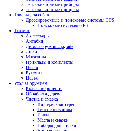
Тепловизионные приборы
Тепловизионные прицелы
Товары для собак
Дрессировочные и поисковые системы GPS
Поисковые системы GPS
Тюнинг
Аксессуары
Антабки
Детали оружия Upgrade
Ложи
Магазины
Приклады и комплекты
Пятки
Рукояти
Цевья
Уход за оружием
Краска воронение
Обработка дерева
Чистка и смазка
Вишеры адаптеры
Гибкие шомполы
Ерши
Масла и смазки
Наборы для чистки
Направляющие