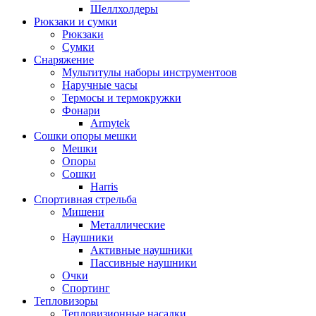
Шеллхолдеры
Рюкзаки и сумки
Рюкзаки
Сумки
Снаряжение
Мультитулы наборы инструментоов
Наручные часы
Термосы и термокружки
Фонари
Armytek
Сошки опоры мешки
Мешки
Опоры
Сошки
Harris
Спортивная стрельба
Мишени
Металлические
Наушники
Активные наушники
Пассивные наушники
Очки
Спортинг
Тепловизоры
Тепловизионные насадки