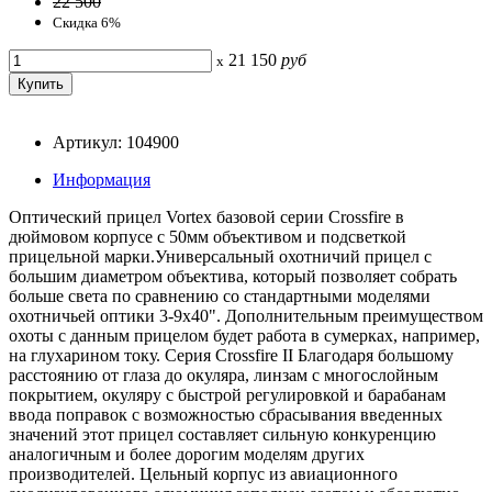
22 500
Скидка 6%
21 150
руб
x
Артикул: 104900
Информация
Оптический прицел Vortex базовой серии Crossfire в
дюймовом корпусе с 50мм объективом и подсветкой
прицельной марки.Универсальный охотничий прицел с
большим диаметром объектива, который позволяет собрать
больше света по сравнению со стандартными моделями
охотничьей оптики 3-9х40". Дополнительным преимуществом
охоты с данным прицелом будет работа в сумерках, например,
на глухарином току. Серия Crossfire II Благодаря большому
расстоянию от глаза до окуляра, линзам с многослойным
покрытием, окуляру с быстрой регулировкой и барабанам
ввода поправок с возможностью сбрасывания введенных
значений этот прицел составляет сильную конкуренцию
аналогичным и более дорогим моделям других
производителей. Цельный корпус из авиационного