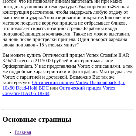
азотом, что не позволяет линзам запотевать ни при каких
погодных условиях и температурах.УдаропрочностьЖесткая
конструкция рассчитана, чтобы выдержать любую отдачу от
выстрелов и удары.Анодизированние покрытиеДолговечное
матовое покрытие корпуса прицела не отбрасывает бликов,
что помогает скрыть позицию стрелка.Барабаны ввода
поправокЗащищены колпачками. Также их можно выставить
на ноль после пристрелки прицела. Один поворот барабана
ввода поправок - 15 угловых минут"
Вы можете купить Оптический прицел Vortex Crossfire II AR
3-9х50 всего за 21150.00 рублей в интернет-магазине
Opticspremium. У нас представлены Vortex с описаниями, а так
же подробные характеристики и фотографии. Мы предлагаем
Vortex с гарантией и доставкой. Возможно Вас так же
заинтересуют
Оптический прицел Vortex Diamondback 3,5-
10x50 Dead-Hold BDC
или
Оптический прицел Vortex
Crossfire II AO 6-18x44
.
Основные
страницы
Главная