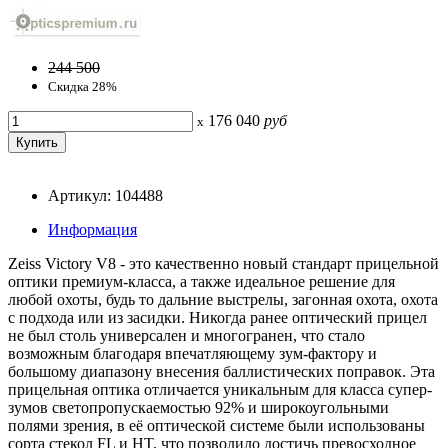
244 500
Скидка 28%
176 040
руб
x
Артикул: 104488
Информация
Zeiss Victory V8 - это качественно новый стандарт прицельной
оптики премиум-класса, а также идеальное решение для
любой охоты, будь то дальние выстрелы, загонная охота, охота
с подхода или из засидки. Никогда ранее оптический прицел
не был столь универсален и многогранен, что стало
возможным благодаря впечатляющему зум-фактору и
большому диапазону внесения баллистических поправок. Эта
прицельная оптика отличается уникальным для класса супер-
зумов светопропускаемостью 92% и широкоугольными
полями зрения, в её оптической системе были использованы
сорта стекол FL и HT, что позволило достичь превосходное