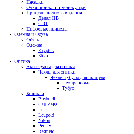
Насадки
Очки бинокли и монокуляры
Прицелы ночного видения
Дедал-НВ
СОТ
Цифровые прицелы
Одежда и Обувь
Обувь
Одежда
Kryptek
Sitka
Оптика
Аксессуары для оптики
Чехлы для оптики
Чехлы тубусы для прицела
Неопреновые
Тубус
Бинокли
Bushnell
Carl Zeiss
Leica
Leupold
Nikon
Pentax
Redfield