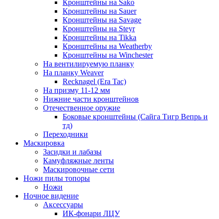
Кронштейны на Sako
Кронштейны на Sauer
Кронштейны на Savage
Кронштейны на Steyr
Кронштейны на Tikka
Кронштейны на Weatherby
Кронштейны на Winchester
На вентилируемую планку
На планку Weaver
Recknagel (Era Tac)
На призму 11-12 мм
Нижние части кронштейнов
Отечественное оружие
Боковые кронштейны (Сайга Тигр Вепрь и
тд)
Переходники
Маскировка
Засидки и лабазы
Камуфляжные ленты
Маскировочные сети
Ножи пилы топоры
Ножи
Ночное видение
Аксессуары
ИК-фонари ЛЦУ