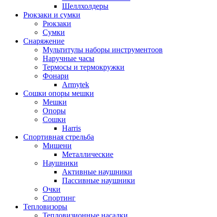
Шеллхолдеры
Рюкзаки и сумки
Рюкзаки
Сумки
Снаряжение
Мультитулы наборы инструментоов
Наручные часы
Термосы и термокружки
Фонари
Armytek
Сошки опоры мешки
Мешки
Опоры
Сошки
Harris
Спортивная стрельба
Мишени
Металлические
Наушники
Активные наушники
Пассивные наушники
Очки
Спортинг
Тепловизоры
Тепловизионные насадки