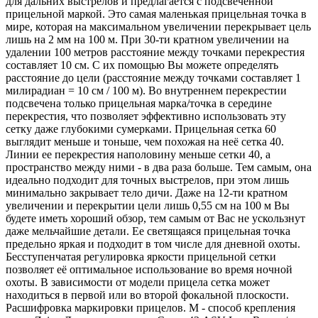
для дальних выстрелов и предлагается с подсвеченной
прицельной маркой. Это самая маленькая прицельная точка в
мире, которая на максимальном увеличении перекрывает цель
лишь на 2 мм на 100 м. При 30-ти кратном увеличении на
удалении 100 метров расстояние между точками перекрестия
составляет 10 см. С их помощью Вы можете определять
расстояние до цели (расстояние между точками составляет 1
милирадиан = 10 см / 100 м). Во внутреннем перекрестии
подсвечена только прицельная марка/точка в середине
перекрестия, что позволяет эффективно использовать эту
сетку даже глубокими сумерками. Прицельная сетка 60
выглядит меньше и тоньше, чем похожая на неё сетка 40.
Линии ее перекрестия наполовину меньше сетки 40, а
пространство между ними - в два раза больше. Тем самым, она
идеально подходит для точных выстрелов, при этом лишь
минимально закрывает тело дичи. Даже на 12-ти кратном
увеличении и перекрытии цели лишь 0,55 см на 100 м Вы
будете иметь хороший обзор, тем самым от Вас не ускользнут
даже мельчайшие детали. Ее светящаяся прицельная точка
предельно яркая и подходит в том числе для дневной охоты.
Бесступенчатая регулировка яркости прицельной сетки
позволяет её оптимальное использование во время ночной
охоты. В зависимости от модели прицела сетка может
находиться в первой или во второй фокальной плоскости.
Расшифровка маркировки прицелов. M - способ крепления