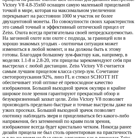
Victory V8 4.8-35x60 оснащен самую маленькой прицельной
точкой в мире, которая на максимальном увеличении
перекрывает на расстоянии 1000 м участок не более
двухцентовой монеты. По совокупности своих характеристик
это самый точный и эффективный оптический прицел от
Zeiss. Охота всегда притягательна своей непредсказуемостью.
На загонной охоте или охоте с подхода, за границей или в
хорошо знакомых угодьях - охотничья ситуация может
измениться в любой момент, и вы должны быть к этому
готовы. Благодаря большому зум-фактору как, например, в
моделях 1.1-8 и 2.8-20, эти прицелы зарекомендуют себя при
выстрелах с любой дистанции. Zeiss Victory V8 считается
самым лучшим прицелом класса супер-зум. Сочетание
светопропускания 92%, линз FL и стекол SCHOTT HТ
обеспечивает этой оптике её превосходное качество
изображения. Большой выходной зрачок окуляра и крайне
широкое поле зрения гарантируют прекрасный обзор и
безукоризненный захват цели. Zeiss Victory V8 позволяет
производить предельно быстрые и точные выстрелы даже на
узких просеках. Большой выходной зрачок позволяет
охотнику наблюдать зверя и прицеливаться без какого-либо
напряжения, без затемнений по краям поля зрения,
изображение всегда будет кристально четким. Никогда ранее
дизайн прицела не был столь ориентирован на практичность
и в то же время не был столь элегантен как в прицелах Zeiss