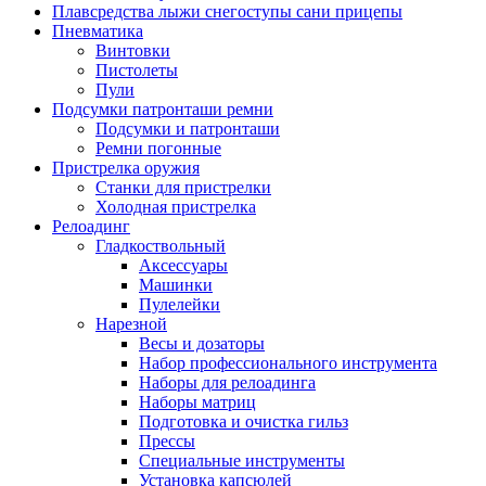
Плавсредства лыжи снегоступы сани прицепы
Пневматика
Винтовки
Пистолеты
Пули
Подсумки патронташи ремни
Подсумки и патронташи
Ремни погонные
Пристрелка оружия
Станки для пристрелки
Холодная пристрелка
Релоадинг
Гладкоствольный
Аксессуары
Машинки
Пулелейки
Нарезной
Весы и дозаторы
Набор профессионального инструмента
Наборы для релоадинга
Наборы матриц
Подготовка и очистка гильз
Прессы
Специальные инструменты
Установка капсюлей