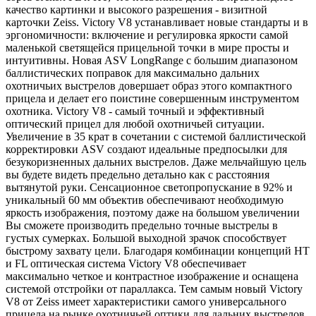
качество картинки и высокого разрешения - визитной
карточки Zeiss. Victory V8 устанавливает новые стандарты и в
эргономичности: включение и регулировка яркости самой
маленькой светящейся прицельной точки в мире просты и
интуитивны. Новая ASV LongRange с большим диапазоном
баллистических поправок для максимально дальних
охотничьих выстрелов довершает образ этого компактного
прицела и делает его поистине совершенным инструментом
охотника. Victory V8 - самый точный и эффективный
оптический прицел для любой охотничьей ситуации.
Увеличение в 35 крат в сочетании с системой баллистической
корректировки ASV создают идеальные предпосылки для
безукоризненных дальних выстрелов. Даже мельчайшую цель
вы будете видеть предельно детально как с расстояния
вытянутой руки. Сенсационное светопропускание в 92% и
уникальный 60 мм объектив обеспечивают необходимую
яркость изображения, поэтому даже на большом увеличении
Вы сможете производить предельно точные выстрелы в
густых сумерках. Большой выходной зрачок способствует
быстрому захвату цели. Благодаря комбинации концепций HT
и FL оптическая система Victory V8 обеспечивает
максимально четкое и контрастное изображение и оснащена
системой отстройки от параллакса. Тем самым новый Victory
V8 от Zeiss имеет характеристики самого универсального
прицела на рынке охотничьей оптики для дальних выстрелов.