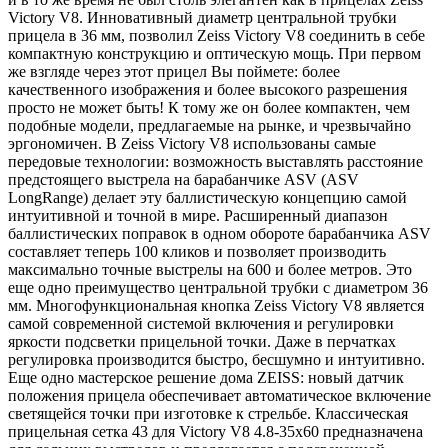
Victory V8. Инновативный диаметр центральной трубки
прицела в 36 мм, позволил Zeiss Victory V8 соединить в себе
компактную конструкцию и оптическую мощь. При первом
же взгляде через этот прицел Вы поймете: более
качественного изображения и более высокого разрешения
просто не может быть! К тому же он более компактен, чем
подобные модели, предлагаемые на рынке, и чрезвычайно
эргономичен. В Zeiss Victory V8 использованы самые
передовые технологии: возможность выставлять расстояние
предстоящего выстрела на барабанчике ASV (ASV
LongRange) делает эту баллистическую концепцию самой
интуитивной и точной в мире. Расширенный диапазон
баллистических поправок в одном обороте барабанчика ASV
составляет теперь 100 кликов и позволяет производить
максимально точные выстрелы на 600 и более метров. Это
еще одно преимущество центральной трубки с диаметром 36
мм. Многофункциональная кнопка Zeiss Victory V8 является
самой современной системой включения и регулировки
яркости подсветки прицельной точки. Даже в перчатках
регулировка производится быстро, бесшумно и интуитивно.
Еще одно мастерское решение дома ZEISS: новый датчик
положения прицела обеспечивает автоматическое включение
светящейся точки при изготовке к стрельбе. Классическая
прицельная сетка 43 для Victory V8 4.8-35x60 предназначена