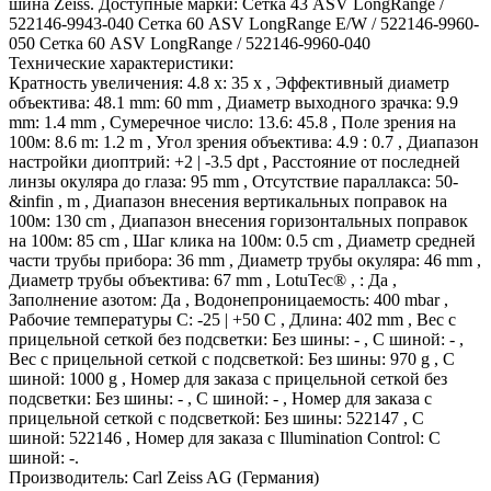
шина Zeiss. Доступные марки: Сетка 43 ASV LongRange /
522146-9943-040 Сетка 60 ASV LongRange E/W / 522146-9960-
050 Сетка 60 ASV LongRange / 522146-9960-040
Технические характеристики:
Кратность увеличения: 4.8 x: 35 x , Эффективный диаметр
объектива: 48.1 mm: 60 mm , Диаметр выходного зрачка: 9.9
mm: 1.4 mm , Сумеречное число: 13.6: 45.8 , Поле зрения на
100м: 8.6 m: 1.2 m , Угол зрения объектива: 4.9 : 0.7 , Диапазон
настройки диоптрий: +2 | -3.5 dpt , Расстояние от последней
линзы окуляра до глаза: 95 mm , Отсутствие параллакса: 50-
&infin , m , Диапазон внесения вертикальных поправок на
100м: 130 cm , Диапазон внесения горизонтальных поправок
на 100м: 85 cm , Шаг клика на 100м: 0.5 cm , Диаметр средней
части трубы прибора: 36 mm , Диаметр трубы окуляра: 46 mm ,
Диаметр трубы объектива: 67 mm , LotuTec® , : Да ,
Заполнение азотом: Да , Водонепроницаемость: 400 mbar ,
Рабочие температуры C: -25 | +50 C , Длина: 402 mm , Вес с
прицельной сеткой без подсветки: Без шины: - , С шиной: - ,
Вес с прицельной сеткой с подсветкой: Без шины: 970 g , С
шиной: 1000 g , Номер для заказа с прицельной сеткой без
подсветки: Без шины: - , С шиной: - , Номер для заказа с
прицельной сеткой с подсветкой: Без шины: 522147 , С
шиной: 522146 , Номер для заказа с Illumination Control: С
шиной: -.
Производитель: Carl Zeiss AG (Германия)