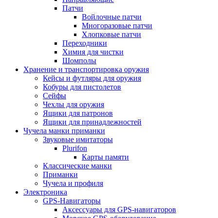
Патчи
Войлочные патчи
Многоразовые патчи
Хлопковые патчи
Переходники
Химия для чистки
Шомполы
Хранение и транспортировка оружия
Кейсы и футляры для оружия
Кобуры для пистолетов
Сейфы
Чехлы для оружия
Ящики для патронов
Ящики для принадлежностей
Чучела манки приманки
Звуковые имитаторы
Plurifon
Карты памяти
Классические манки
Приманки
Чучела и профиля
Электроника
GPS-Навигаторы
Аксессуары для GPS-навигаторов