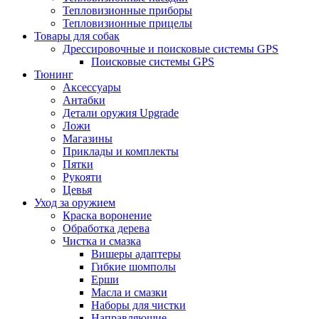
Тепловизионные приборы
Тепловизионные прицелы
Товары для собак
Дрессировочные и поисковые системы GPS
Поисковые системы GPS
Тюнинг
Аксессуары
Антабки
Детали оружия Upgrade
Ложи
Магазины
Приклады и комплекты
Пятки
Рукояти
Цевья
Уход за оружием
Краска воронение
Обработка дерева
Чистка и смазка
Вишеры адаптеры
Гибкие шомполы
Ерши
Масла и смазки
Наборы для чистки
Направляющие