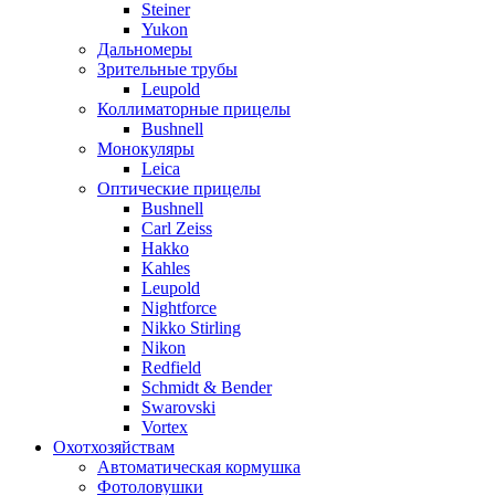
Steiner
Yukon
Дальномеры
Зрительные трубы
Leupold
Коллиматорные прицелы
Bushnell
Монокуляры
Leica
Оптические прицелы
Bushnell
Carl Zeiss
Hakko
Kahles
Leupold
Nightforce
Nikko Stirling
Nikon
Redfield
Schmidt & Bender
Swarovski
Vortex
Охотхозяйствам
Автоматическая кормушка
Фотоловушки