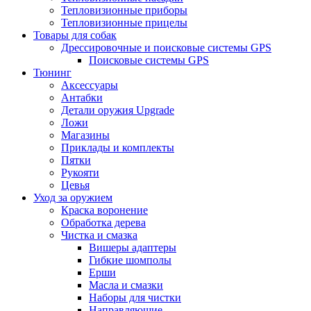
Тепловизионные приборы
Тепловизионные прицелы
Товары для собак
Дрессировочные и поисковые системы GPS
Поисковые системы GPS
Тюнинг
Аксессуары
Антабки
Детали оружия Upgrade
Ложи
Магазины
Приклады и комплекты
Пятки
Рукояти
Цевья
Уход за оружием
Краска воронение
Обработка дерева
Чистка и смазка
Вишеры адаптеры
Гибкие шомполы
Ерши
Масла и смазки
Наборы для чистки
Направляющие