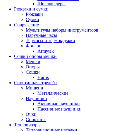
Шеллхолдеры
Рюкзаки и сумки
Рюкзаки
Сумки
Снаряжение
Мультитулы наборы инструментоов
Наручные часы
Термосы и термокружки
Фонари
Armytek
Сошки опоры мешки
Мешки
Опоры
Сошки
Harris
Спортивная стрельба
Мишени
Металлические
Наушники
Активные наушники
Пассивные наушники
Очки
Спортинг
Тепловизоры
Тепловизионные насадки