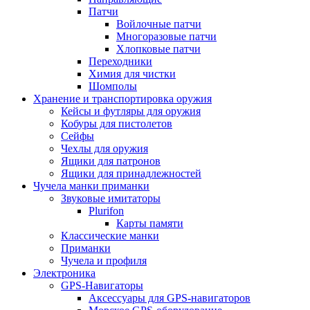
Патчи
Войлочные патчи
Многоразовые патчи
Хлопковые патчи
Переходники
Химия для чистки
Шомполы
Хранение и транспортировка оружия
Кейсы и футляры для оружия
Кобуры для пистолетов
Сейфы
Чехлы для оружия
Ящики для патронов
Ящики для принадлежностей
Чучела манки приманки
Звуковые имитаторы
Plurifon
Карты памяти
Классические манки
Приманки
Чучела и профиля
Электроника
GPS-Навигаторы
Аксессуары для GPS-навигаторов