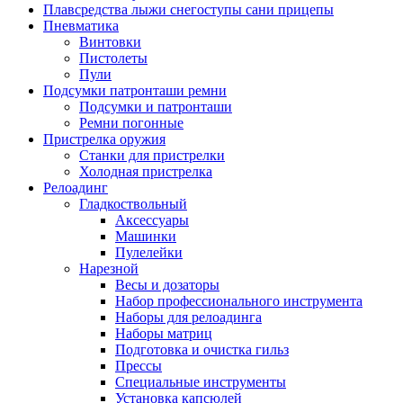
Плавсредства лыжи снегоступы сани прицепы
Пневматика
Винтовки
Пистолеты
Пули
Подсумки патронташи ремни
Подсумки и патронташи
Ремни погонные
Пристрелка оружия
Станки для пристрелки
Холодная пристрелка
Релоадинг
Гладкоствольный
Аксессуары
Машинки
Пулелейки
Нарезной
Весы и дозаторы
Набор профессионального инструмента
Наборы для релоадинга
Наборы матриц
Подготовка и очистка гильз
Прессы
Специальные инструменты
Установка капсюлей