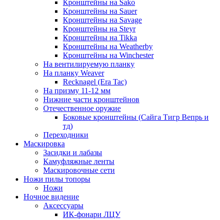
Кронштейны на Sako
Кронштейны на Sauer
Кронштейны на Savage
Кронштейны на Steyr
Кронштейны на Tikka
Кронштейны на Weatherby
Кронштейны на Winchester
На вентилируемую планку
На планку Weaver
Recknagel (Era Tac)
На призму 11-12 мм
Нижние части кронштейнов
Отечественное оружие
Боковые кронштейны (Сайга Тигр Вепрь и
тд)
Переходники
Маскировка
Засидки и лабазы
Камуфляжные ленты
Маскировочные сети
Ножи пилы топоры
Ножи
Ночное видение
Аксессуары
ИК-фонари ЛЦУ