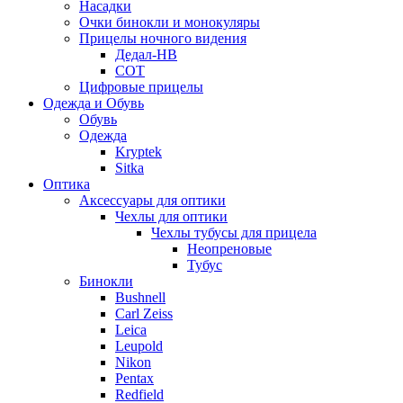
Насадки
Очки бинокли и монокуляры
Прицелы ночного видения
Дедал-НВ
СОТ
Цифровые прицелы
Одежда и Обувь
Обувь
Одежда
Kryptek
Sitka
Оптика
Аксессуары для оптики
Чехлы для оптики
Чехлы тубусы для прицела
Неопреновые
Тубус
Бинокли
Bushnell
Carl Zeiss
Leica
Leupold
Nikon
Pentax
Redfield