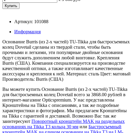
Артикул: 101088
Информация
Основание Burris (из 2-х частей) TU-Tikka для быстросъемных
колец Dovetail cделаны из твердой стали, чтобы быть
прочными и легкими, эти популярные двойные основания
будут служить дополнением любой винтовке. Крепления
Burris (США). Компания специализируется на производстве
качественной оптики, а также изготавливает качественные
аксессуары и крепления к ней. Материал: сталь Цвет: матовый
Производитель: Burris (США)
Вы можете купить Основание Burris (из 2-х частей) TU-Tikka
для быстросъемных колец Dovetail всего за 3868.00 рублей в
интернет-магазине Opticspremium. У нас представлены
Кронштейны на Tikka с описаниями, а так же подробные
характеристики и фотографии. Мы предлагаем Кронштейны
на Tikka с гарантией и доставкой. Возможно Вас так же
заинтересуют
Поворотный кронштейн MAK на раздельных
основаниях на Tikka T3 кольца 30 мм
или
Быстросъемный
кронштейн MAK на едином основании на Tikka T3 на LM-