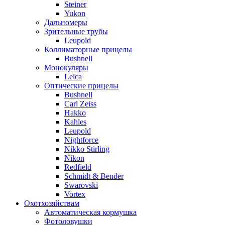
Steiner
Yukon
Дальномеры
Зрительные трубы
Leupold
Коллиматорные прицелы
Bushnell
Монокуляры
Leica
Оптические прицелы
Bushnell
Carl Zeiss
Hakko
Kahles
Leupold
Nightforce
Nikko Stirling
Nikon
Redfield
Schmidt & Bender
Swarovski
Vortex
Охотхозяйствам
Автоматическая кормушка
Фотоловушки