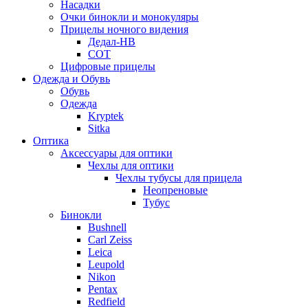
Насадки
Очки бинокли и монокуляры
Прицелы ночного видения
Дедал-НВ
СОТ
Цифровые прицелы
Одежда и Обувь
Обувь
Одежда
Kryptek
Sitka
Оптика
Аксессуары для оптики
Чехлы для оптики
Чехлы тубусы для прицела
Неопреновые
Тубус
Бинокли
Bushnell
Carl Zeiss
Leica
Leupold
Nikon
Pentax
Redfield