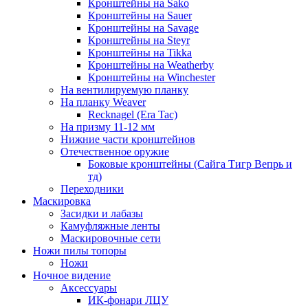
Кронштейны на Sako
Кронштейны на Sauer
Кронштейны на Savage
Кронштейны на Steyr
Кронштейны на Tikka
Кронштейны на Weatherby
Кронштейны на Winchester
На вентилируемую планку
На планку Weaver
Recknagel (Era Tac)
На призму 11-12 мм
Нижние части кронштейнов
Отечественное оружие
Боковые кронштейны (Сайга Тигр Вепрь и
тд)
Переходники
Маскировка
Засидки и лабазы
Камуфляжные ленты
Маскировочные сети
Ножи пилы топоры
Ножи
Ночное видение
Аксессуары
ИК-фонари ЛЦУ