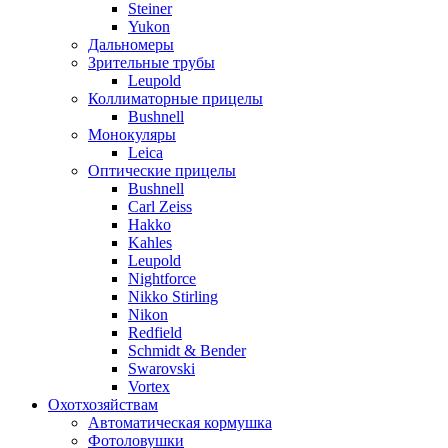
Steiner
Yukon
Дальномеры
Зрительные трубы
Leupold
Коллиматорные прицелы
Bushnell
Монокуляры
Leica
Оптические прицелы
Bushnell
Carl Zeiss
Hakko
Kahles
Leupold
Nightforce
Nikko Stirling
Nikon
Redfield
Schmidt & Bender
Swarovski
Vortex
Охотхозяйствам
Автоматическая кормушка
Фотоловушки