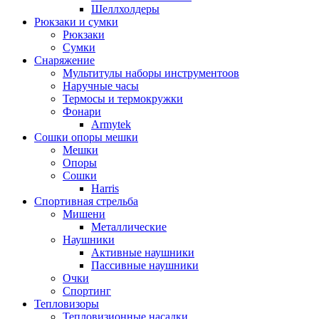
Шеллхолдеры
Рюкзаки и сумки
Рюкзаки
Сумки
Снаряжение
Мультитулы наборы инструментоов
Наручные часы
Термосы и термокружки
Фонари
Armytek
Сошки опоры мешки
Мешки
Опоры
Сошки
Harris
Спортивная стрельба
Мишени
Металлические
Наушники
Активные наушники
Пассивные наушники
Очки
Спортинг
Тепловизоры
Тепловизионные насадки