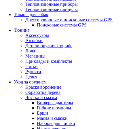
Тепловизионные приборы
Тепловизионные прицелы
Товары для собак
Дрессировочные и поисковые системы GPS
Поисковые системы GPS
Тюнинг
Аксессуары
Антабки
Детали оружия Upgrade
Ложи
Магазины
Приклады и комплекты
Пятки
Рукояти
Цевья
Уход за оружием
Краска воронение
Обработка дерева
Чистка и смазка
Вишеры адаптеры
Гибкие шомполы
Ерши
Масла и смазки
Наборы для чистки
Направляющие