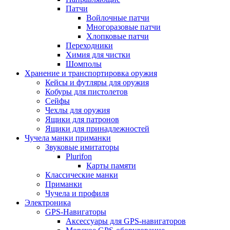
Патчи
Войлочные патчи
Многоразовые патчи
Хлопковые патчи
Переходники
Химия для чистки
Шомполы
Хранение и транспортировка оружия
Кейсы и футляры для оружия
Кобуры для пистолетов
Сейфы
Чехлы для оружия
Ящики для патронов
Ящики для принадлежностей
Чучела манки приманки
Звуковые имитаторы
Plurifon
Карты памяти
Классические манки
Приманки
Чучела и профиля
Электроника
GPS-Навигаторы
Аксессуары для GPS-навигаторов