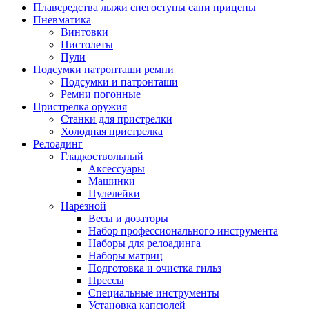
Плавсредства лыжи снегоступы сани прицепы
Пневматика
Винтовки
Пистолеты
Пули
Подсумки патронташи ремни
Подсумки и патронташи
Ремни погонные
Пристрелка оружия
Станки для пристрелки
Холодная пристрелка
Релоадинг
Гладкоствольный
Аксессуары
Машинки
Пулелейки
Нарезной
Весы и дозаторы
Набор профессионального инструмента
Наборы для релоадинга
Наборы матриц
Подготовка и очистка гильз
Прессы
Специальные инструменты
Установка капсюлей