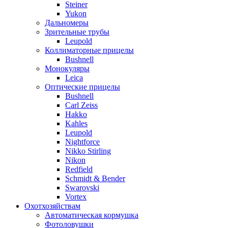
Steiner
Yukon
Дальномеры
Зрительные трубы
Leupold
Коллиматорные прицелы
Bushnell
Монокуляры
Leica
Оптические прицелы
Bushnell
Carl Zeiss
Hakko
Kahles
Leupold
Nightforce
Nikko Stirling
Nikon
Redfield
Schmidt & Bender
Swarovski
Vortex
Охотхозяйствам
Автоматическая кормушка
Фотоловушки