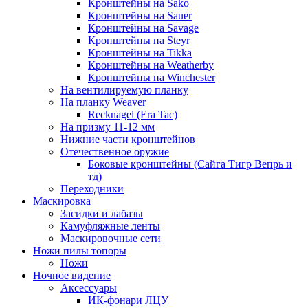
Кронштейны на Sako
Кронштейны на Sauer
Кронштейны на Savage
Кронштейны на Steyr
Кронштейны на Tikka
Кронштейны на Weatherby
Кронштейны на Winchester
На вентилируемую планку
На планку Weaver
Recknagel (Era Tac)
На призму 11-12 мм
Нижние части кронштейнов
Отечественное оружие
Боковые кронштейны (Сайга Тигр Вепрь и
тд)
Переходники
Маскировка
Засидки и лабазы
Камуфляжные ленты
Маскировочные сети
Ножи пилы топоры
Ножи
Ночное видение
Аксессуары
ИК-фонари ЛЦУ