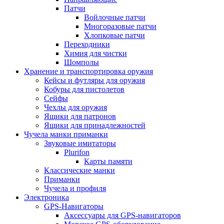
Патчи
Войлочные патчи
Многоразовые патчи
Хлопковые патчи
Переходники
Химия для чистки
Шомполы
Хранение и транспортировка оружия
Кейсы и футляры для оружия
Кобуры для пистолетов
Сейфы
Чехлы для оружия
Ящики для патронов
Ящики для принадлежностей
Чучела манки приманки
Звуковые имитаторы
Plurifon
Карты памяти
Классические манки
Приманки
Чучела и профиля
Электроника
GPS-Навигаторы
Аксессуары для GPS-навигаторов