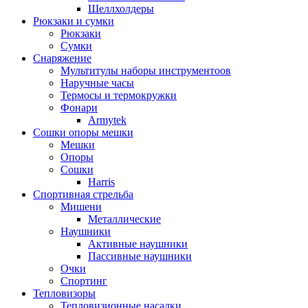
Шеллхолдеры
Рюкзаки и сумки
Рюкзаки
Сумки
Снаряжение
Мультитулы наборы инструментоов
Наручные часы
Термосы и термокружки
Фонари
Armytek
Сошки опоры мешки
Мешки
Опоры
Сошки
Harris
Спортивная стрельба
Мишени
Металлические
Наушники
Активные наушники
Пассивные наушники
Очки
Спортинг
Тепловизоры
Тепловизионные насадки