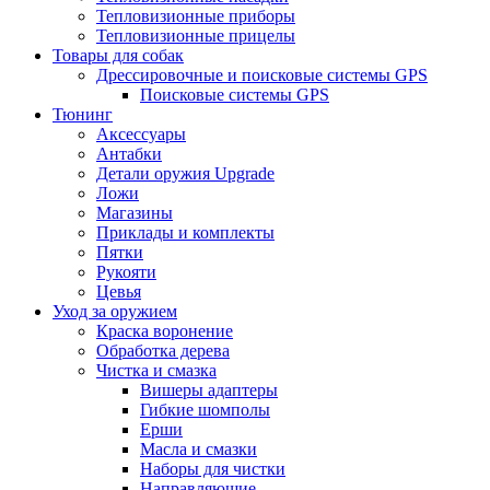
Тепловизионные приборы
Тепловизионные прицелы
Товары для собак
Дрессировочные и поисковые системы GPS
Поисковые системы GPS
Тюнинг
Аксессуары
Антабки
Детали оружия Upgrade
Ложи
Магазины
Приклады и комплекты
Пятки
Рукояти
Цевья
Уход за оружием
Краска воронение
Обработка дерева
Чистка и смазка
Вишеры адаптеры
Гибкие шомполы
Ерши
Масла и смазки
Наборы для чистки
Направляющие