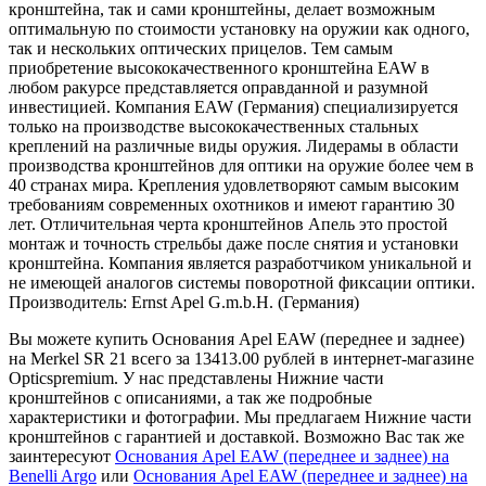
кронштейна, так и сами кронштейны, делает возможным
оптимальную по стоимости установку на оружии как одного,
так и нескольких оптических прицелов. Тем самым
приобретение высококачественного кронштейна EAW в
любом ракурсе представляется оправданной и разумной
инвестицией. Компания EAW (Германия) специализируется
только на производстве высококачественных стальных
креплений на различные виды оружия. Лидерамы в области
производства кронштейнов для оптики на оружие более чем в
40 странах мира. Крепления удовлетворяют самым высоким
требованиям современных охотников и имеют гарантию 30
лет. Отличительная черта кронштейнов Апель это простой
монтаж и точность стрельбы даже после снятия и установки
кронштейна. Компания является разработчиком уникальной и
не имеющей аналогов системы поворотной фиксации оптики.
Производитель: Ernst Apel G.m.b.H. (Германия)
Вы можете купить Основания Apel EAW (переднее и заднее)
на Merkel SR 21 всего за 13413.00 рублей в интернет-магазине
Opticspremium. У нас представлены Нижние части
кронштейнов с описаниями, а так же подробные
характеристики и фотографии. Мы предлагаем Нижние части
кронштейнов с гарантией и доставкой. Возможно Вас так же
заинтересуют
Основания Apel EAW (переднее и заднее) на
Benelli Argo
или
Основания Apel EAW (переднее и заднее) на