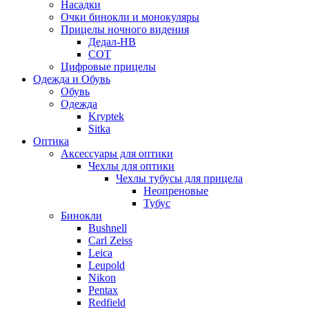
Насадки
Очки бинокли и монокуляры
Прицелы ночного видения
Дедал-НВ
СОТ
Цифровые прицелы
Одежда и Обувь
Обувь
Одежда
Kryptek
Sitka
Оптика
Аксессуары для оптики
Чехлы для оптики
Чехлы тубусы для прицела
Неопреновые
Тубус
Бинокли
Bushnell
Carl Zeiss
Leica
Leupold
Nikon
Pentax
Redfield