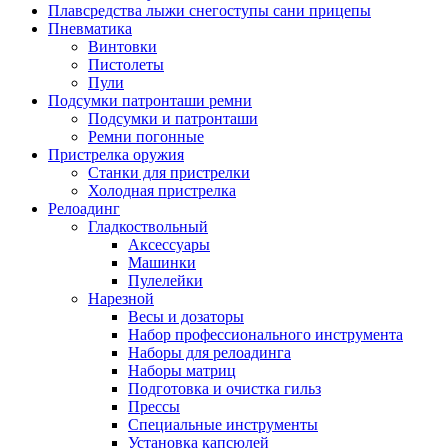
Плавсредства лыжи снегоступы сани прицепы
Пневматика
Винтовки
Пистолеты
Пули
Подсумки патронташи ремни
Подсумки и патронташи
Ремни погонные
Пристрелка оружия
Станки для пристрелки
Холодная пристрелка
Релоадинг
Гладкоствольный
Аксессуары
Машинки
Пулелейки
Нарезной
Весы и дозаторы
Набор профессионального инструмента
Наборы для релоадинга
Наборы матриц
Подготовка и очистка гильз
Прессы
Специальные инструменты
Установка капсюлей