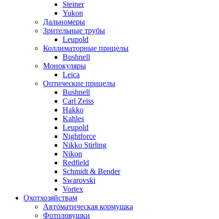
Steiner
Yukon
Дальномеры
Зрительные трубы
Leupold
Коллиматорные прицелы
Bushnell
Монокуляры
Leica
Оптические прицелы
Bushnell
Carl Zeiss
Hakko
Kahles
Leupold
Nightforce
Nikko Stirling
Nikon
Redfield
Schmidt & Bender
Swarovski
Vortex
Охотхозяйствам
Автоматическая кормушка
Фотоловушки