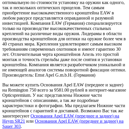
оптимальную по стоимости установку на оружии как одного,
так и нескольких оптических прицелов. Тем самым
приобретение высококачественного кронштейна EAW в
любом ракурсе представляется оправданной и разумной
инвестицией. Компания EAW (Германия) специализируется
только на производстве высококачественных стальных
креплений на различные виды оружия. Лидерамы в области
производства кронштейнов для оптики на оружие более чем в
40 странах мира. Крепления удовлетворяют самым высоким
требованиям современных охотников и имеют гарантию 30
лет. Отличительная черта кронштейнов Апель это простой
монтаж и точность стрельбы даже после снятия и установки
кронштейна. Компания является разработчиком уникальной и
не имеющей аналогов системы поворотной фиксации оптики.
Производитель: Ernst Apel G.m.b.H. (Германия)
Вы можете купить Основания Apel EAW (переднее и заднее)
на Remington 750 всего за 9581.00 рублей в интернет-магазине
Opticspremium. У нас представлены Нижние части
кронштейнов с описаниями, а так же подробные
характеристики и фотографии. Мы предлагаем Нижние части
кронштейнов с гарантией и доставкой. Возможно Вас так же
заинтересуют
Основания Apel EAW (переднее и заднее) на
Heym SR21
или
Основания Apel EAW (переднее и заднее) на
Sauer 303
.