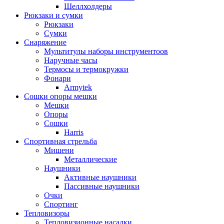
Шеллхолдеры
Рюкзаки и сумки
Рюкзаки
Сумки
Снаряжение
Мультитулы наборы инструментоов
Наручные часы
Термосы и термокружки
Фонари
Armytek
Сошки опоры мешки
Мешки
Опоры
Сошки
Harris
Спортивная стрельба
Мишени
Металлические
Наушники
Активные наушники
Пассивные наушники
Очки
Спортинг
Тепловизоры
Тепловизионные насадки