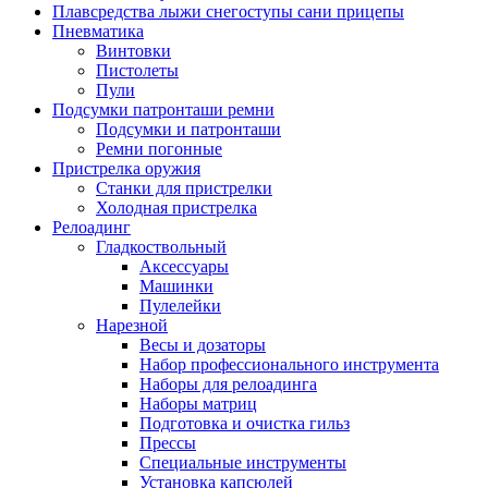
Плавсредства лыжи снегоступы сани прицепы
Пневматика
Винтовки
Пистолеты
Пули
Подсумки патронташи ремни
Подсумки и патронташи
Ремни погонные
Пристрелка оружия
Станки для пристрелки
Холодная пристрелка
Релоадинг
Гладкоствольный
Аксессуары
Машинки
Пулелейки
Нарезной
Весы и дозаторы
Набор профессионального инструмента
Наборы для релоадинга
Наборы матриц
Подготовка и очистка гильз
Прессы
Специальные инструменты
Установка капсюлей