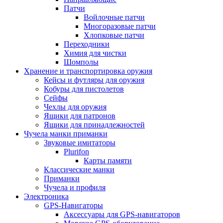
Патчи
Войлочные патчи
Многоразовые патчи
Хлопковые патчи
Переходники
Химия для чистки
Шомполы
Хранение и транспортировка оружия
Кейсы и футляры для оружия
Кобуры для пистолетов
Сейфы
Чехлы для оружия
Ящики для патронов
Ящики для принадлежностей
Чучела манки приманки
Звуковые имитаторы
Plurifon
Карты памяти
Классические манки
Приманки
Чучела и профиля
Электроника
GPS-Навигаторы
Аксессуары для GPS-навигаторов