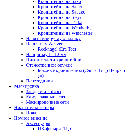
Кронштейны на Sako
Кронштейны на Sauer
Кронштейны на Savage
Кронштейны на Steyr
Кронштейны на Tikka
Кронштейны на Weatherby
Кронштейны на Winchester
На вентилируемую планку
На планку Weaver
Recknagel (Era Tac)
На призму 11-12 мм
Нижние части кронштейнов
Отечественное оружие
Боковые кронштейны (Сайга Тигр Вепрь и
тд)
Переходники
Маскировка
Засидки и лабазы
Камуфляжные ленты
Маскировочные сети
Ножи пилы топоры
Ножи
Ночное видение
Аксессуары
ИК-фонари ЛЦУ