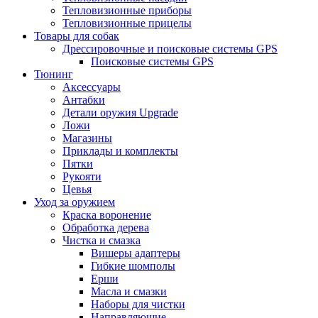
Тепловизионные приборы
Тепловизионные прицелы
Товары для собак
Дрессировочные и поисковые системы GPS
Поисковые системы GPS
Тюнинг
Аксессуары
Антабки
Детали оружия Upgrade
Ложи
Магазины
Приклады и комплекты
Пятки
Рукояти
Цевья
Уход за оружием
Краска воронение
Обработка дерева
Чистка и смазка
Вишеры адаптеры
Гибкие шомполы
Ерши
Масла и смазки
Наборы для чистки
Направляющие