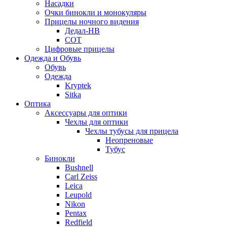
Насадки
Очки бинокли и монокуляры
Прицелы ночного видения
Дедал-НВ
СОТ
Цифровые прицелы
Одежда и Обувь
Обувь
Одежда
Kryptek
Sitka
Оптика
Аксессуары для оптики
Чехлы для оптики
Чехлы тубусы для прицела
Неопреновые
Тубус
Бинокли
Bushnell
Carl Zeiss
Leica
Leupold
Nikon
Pentax
Redfield