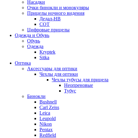
Насадки
Очки бинокли и монокуляры
Прицелы ночного видения
Дедал-НВ
СОТ
Цифровые прицелы
Одежда и Обувь
Обувь
Одежда
Kryptek
Sitka
Оптика
Аксессуары для оптики
Чехлы для оптики
Чехлы тубусы для прицела
Неопреновые
Тубус
Бинокли
Bushnell
Carl Zeiss
Leica
Leupold
Nikon
Pentax
Redfield