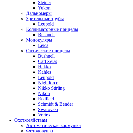
Steiner
Yukon
Дальномеры
Зрительные трубы
Leupold
Коллиматорные прицелы
Bushnell
Монокуляры
Leica
Оптические прицелы
Bushnell
Carl Zeiss
Hakko
Kahles
Leupold
Nightforce
Nikko Stirling
Nikon
Redfield
Schmidt & Bender
Swarovski
Vortex
Охотхозяйствам
Автоматическая кормушка
Фотоловушки