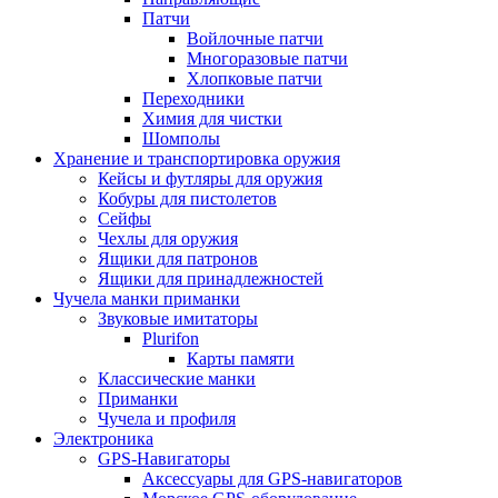
Патчи
Войлочные патчи
Многоразовые патчи
Хлопковые патчи
Переходники
Химия для чистки
Шомполы
Хранение и транспортировка оружия
Кейсы и футляры для оружия
Кобуры для пистолетов
Сейфы
Чехлы для оружия
Ящики для патронов
Ящики для принадлежностей
Чучела манки приманки
Звуковые имитаторы
Plurifon
Карты памяти
Классические манки
Приманки
Чучела и профиля
Электроника
GPS-Навигаторы
Аксессуары для GPS-навигаторов