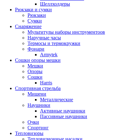
Шеллхолдеры
Рюкзаки и сумки
Рюкзаки
Сумки
Снаряжение
Мультитулы наборы инструментоов
Наручные часы
Термосы и термокружки
Фонари
Armytek
Сошки опоры мешки
Мешки
Опоры
Сошки
Harris
Спортивная стрельба
Мишени
Металлические
Наушники
Активные наушники
Пассивные наушники
Очки
Спортинг
Тепловизоры
Тепловизионные насадки