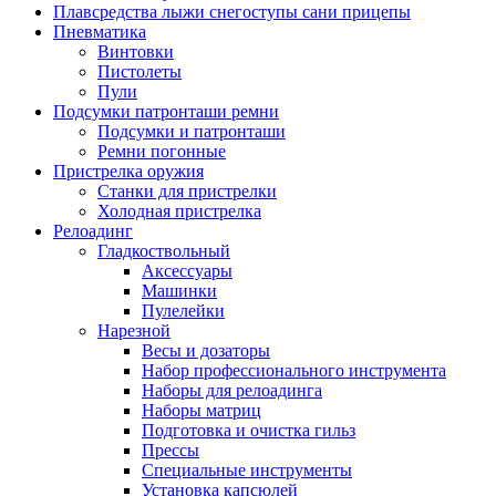
Плавсредства лыжи снегоступы сани прицепы
Пневматика
Винтовки
Пистолеты
Пули
Подсумки патронташи ремни
Подсумки и патронташи
Ремни погонные
Пристрелка оружия
Станки для пристрелки
Холодная пристрелка
Релоадинг
Гладкоствольный
Аксессуары
Машинки
Пулелейки
Нарезной
Весы и дозаторы
Набор профессионального инструмента
Наборы для релоадинга
Наборы матриц
Подготовка и очистка гильз
Прессы
Специальные инструменты
Установка капсюлей