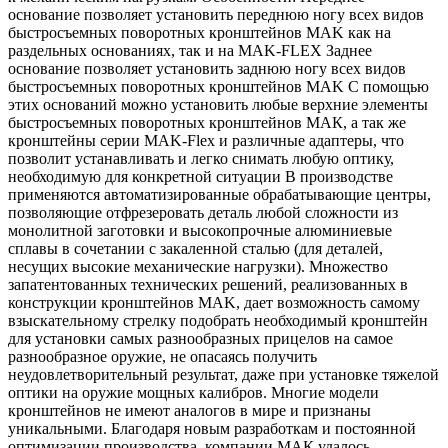
основание позволяет установить переднюю ногу всех видов
быстросъемных поворотных кронштейнов MAK как на
раздельных основаниях, так и на MAK-FLEX Заднее
основание позволяет установить заднюю ногу всех видов
быстросъемных поворотных кронштейнов MAK С помощью
этих оснований можно установить любые верхние элементы
быстросъемных поворотных кронштейнов МАК, а так же
кронштейны серии MAK-Flex и различные адаптеры, что
позволит устанавливать и легко снимать любую оптику,
необходимую для конкретной ситуации В производстве
применяются автоматизированные обрабатывающие центры,
позволяющие отфрезеровать деталь любой сложности из
монолитной заготовки и высокопрочные алюминиевые
сплавы в сочетании с закаленной сталью (для деталей,
несущих высокие механические нагрузки). Множество
запатентованных технических решений, реализованных в
конструкции кронштейнов MAK, дает возможность самому
взыскательному стрелку подобрать необходимый кронштейн
для установки самых разнообразных прицелов на самое
разнообразное оружие, не опасаясь получить
неудовлетворительный результат, даже при установке тяжелой
оптики на оружие мощных калибров. Многие модели
кронштейнов не имеют аналогов в мире и признаны
уникальными. Благодаря новым разработкам и постоянной
оптимизации производства, компании МАК удалось