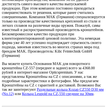
достигнуть самого высокого качества выпускаемой
продукции. При этом компании постоянно приходиться
совершенствовать те решения, которые ранее считались
совершенными. Компания MAK (Германия) специализируется
только на производстве качественных креплений из стали и
легких сплавов на различные виды оружия. Пожалуй, самы
известный и распространенный производитель кронштейнов.
Бескомпромиссное качество продукции при
клиентоориентированной ценовой политике. Эта немецкая
фирма уже 40 лет успешно подтверждает серьезность своего
подхода, завоевав известность во многих странах мира под
брендом MAK. Производитель: Kilic Feintechnik GmbH
(Германия)
Вы можете купить Основания MAK для поворотного
кронштейна CZ-557 (переднее и заднее) всего за 4368.00
рублей в интернет-магазине Opticspremium. У нас
представлены Кронштейны на CZ с описаниями, а так же
подробные характеристики и фотографии. Мы предлагаем
Кронштейны на CZ с гарантией и доставкой. Возможно Вас
так же заинтересуют
Раздельные кольца Kozap CZ550 D30 мм
(No.12)
или
Кольца Leupold на CZ-550 средние на 30мм
.