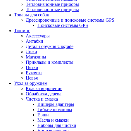
Тепловизионные приборы
Тепловизионные прицелы
Товары для собак
Дрессировочные и поисковые системы GPS
Поисковые системы GPS
Тюнинг
Аксессуары
Антабки
Детали оружия Upgrade
Ложи
Магазины
Приклады и комплекты
Пятки
Рукояти
Цевья
Уход за оружием
Краска воронение
Обработка дерева
Чистка и смазка
Вишеры адаптеры
Гибкие шомполы
Ерши
Масла и смазки
Наборы для чистки
Направляющие