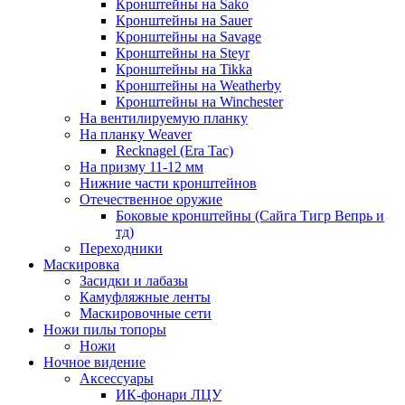
Кронштейны на Sako
Кронштейны на Sauer
Кронштейны на Savage
Кронштейны на Steyr
Кронштейны на Tikka
Кронштейны на Weatherby
Кронштейны на Winchester
На вентилируемую планку
На планку Weaver
Recknagel (Era Tac)
На призму 11-12 мм
Нижние части кронштейнов
Отечественное оружие
Боковые кронштейны (Сайга Тигр Вепрь и
тд)
Переходники
Маскировка
Засидки и лабазы
Камуфляжные ленты
Маскировочные сети
Ножи пилы топоры
Ножи
Ночное видение
Аксессуары
ИК-фонари ЛЦУ