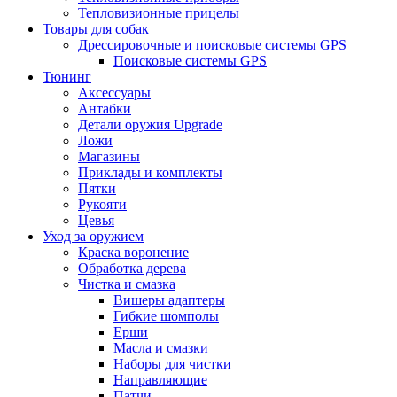
Тепловизионные прицелы
Товары для собак
Дрессировочные и поисковые системы GPS
Поисковые системы GPS
Тюнинг
Аксессуары
Антабки
Детали оружия Upgrade
Ложи
Магазины
Приклады и комплекты
Пятки
Рукояти
Цевья
Уход за оружием
Краска воронение
Обработка дерева
Чистка и смазка
Вишеры адаптеры
Гибкие шомполы
Ерши
Масла и смазки
Наборы для чистки
Направляющие
Патчи