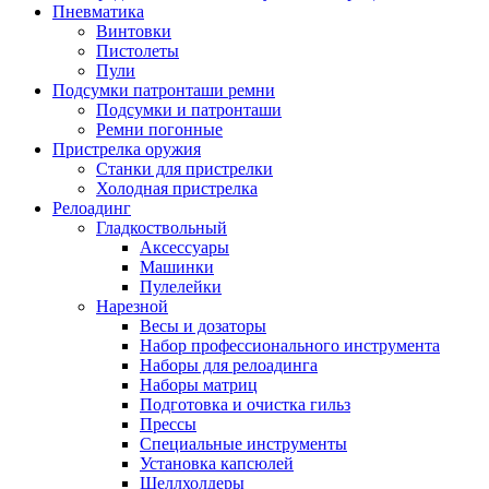
Пневматика
Винтовки
Пистолеты
Пули
Подсумки патронташи ремни
Подсумки и патронташи
Ремни погонные
Пристрелка оружия
Станки для пристрелки
Холодная пристрелка
Релоадинг
Гладкоствольный
Аксессуары
Машинки
Пулелейки
Нарезной
Весы и дозаторы
Набор профессионального инструмента
Наборы для релоадинга
Наборы матриц
Подготовка и очистка гильз
Прессы
Специальные инструменты
Установка капсюлей
Шеллхолдеры