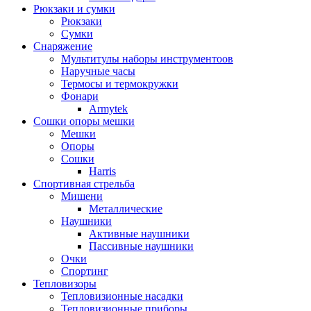
Рюкзаки и сумки
Рюкзаки
Сумки
Снаряжение
Мультитулы наборы инструментоов
Наручные часы
Термосы и термокружки
Фонари
Armytek
Сошки опоры мешки
Мешки
Опоры
Сошки
Harris
Спортивная стрельба
Мишени
Металлические
Наушники
Активные наушники
Пассивные наушники
Очки
Спортинг
Тепловизоры
Тепловизионные насадки
Тепловизионные приборы