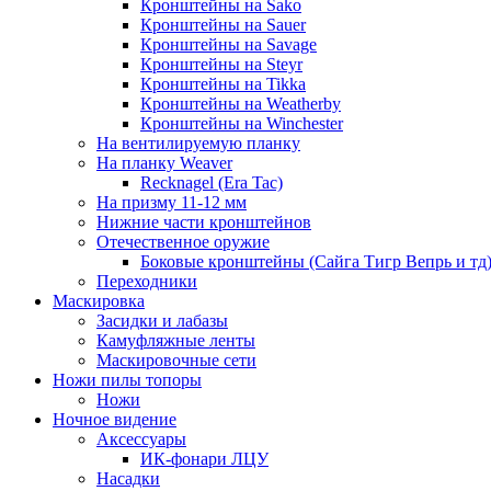
Кронштейны на Sako
Кронштейны на Sauer
Кронштейны на Savage
Кронштейны на Steyr
Кронштейны на Tikka
Кронштейны на Weatherby
Кронштейны на Winchester
На вентилируемую планку
На планку Weaver
Recknagel (Era Tac)
На призму 11-12 мм
Нижние части кронштейнов
Отечественное оружие
Боковые кронштейны (Сайга Тигр Вепрь и тд
Переходники
Маскировка
Засидки и лабазы
Камуфляжные ленты
Маскировочные сети
Ножи пилы топоры
Ножи
Ночное видение
Аксессуары
ИК-фонари ЛЦУ
Насадки