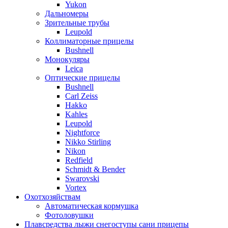
Yukon
Дальномеры
Зрительные трубы
Leupold
Коллиматорные прицелы
Bushnell
Монокуляры
Leica
Оптические прицелы
Bushnell
Carl Zeiss
Hakko
Kahles
Leupold
Nightforce
Nikko Stirling
Nikon
Redfield
Schmidt & Bender
Swarovski
Vortex
Охотхозяйствам
Автоматическая кормушка
Фотоловушки
Плавсредства лыжи снегоступы сани прицепы