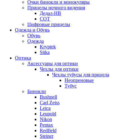
Очки бинокли и монокуляры
Прицелы ночного видения
Дедал-НВ
СОТ
Цифровые прицелы
Одежда и Обувь
Обувь
Одежда
Kryptek
Sitka
Оптика
Аксессуары для оптики
Чехлы для оптики
Чехлы тубусы для прицела
Неопреновые
Тубус
Бинокли
Bushnell
Carl Zeiss
Leica
Leupold
Nikon
Pentax
Redfield
Steiner