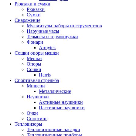
Рюкзаки и сумки
Рюкзаки
Сумки
Снаряжение
Мультитулы наборы инструментоов
Наручные часы
Термосы и термокружки
Фонари
Armytek
Сошки опоры мешки
Мешки
Опоры
Сошки
Harris
Спортивная стрельба
Мишени
Металлические
Наушники
Активные наушники
Пассивные наушники
Очки
Спортинг
Тепловизоры
Тепловизионные насадки
Тепловизионные приборы