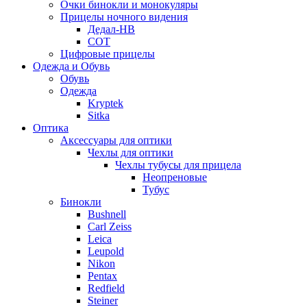
Очки бинокли и монокуляры
Прицелы ночного видения
Дедал-НВ
СОТ
Цифровые прицелы
Одежда и Обувь
Обувь
Одежда
Kryptek
Sitka
Оптика
Аксессуары для оптики
Чехлы для оптики
Чехлы тубусы для прицела
Неопреновые
Тубус
Бинокли
Bushnell
Carl Zeiss
Leica
Leupold
Nikon
Pentax
Redfield
Steiner