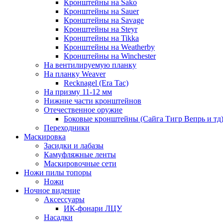
Кронштейны на Sako
Кронштейны на Sauer
Кронштейны на Savage
Кронштейны на Steyr
Кронштейны на Tikka
Кронштейны на Weatherby
Кронштейны на Winchester
На вентилируемую планку
На планку Weaver
Recknagel (Era Tac)
На призму 11-12 мм
Нижние части кронштейнов
Отечественное оружие
Боковые кронштейны (Сайга Тигр Вепрь и тд
Переходники
Маскировка
Засидки и лабазы
Камуфляжные ленты
Маскировочные сети
Ножи пилы топоры
Ножи
Ночное видение
Аксессуары
ИК-фонари ЛЦУ
Насадки