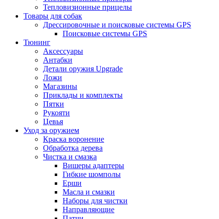
Тепловизионные прицелы
Товары для собак
Дрессировочные и поисковые системы GPS
Поисковые системы GPS
Тюнинг
Аксессуары
Антабки
Детали оружия Upgrade
Ложи
Магазины
Приклады и комплекты
Пятки
Рукояти
Цевья
Уход за оружием
Краска воронение
Обработка дерева
Чистка и смазка
Вишеры адаптеры
Гибкие шомполы
Ерши
Масла и смазки
Наборы для чистки
Направляющие
Патчи