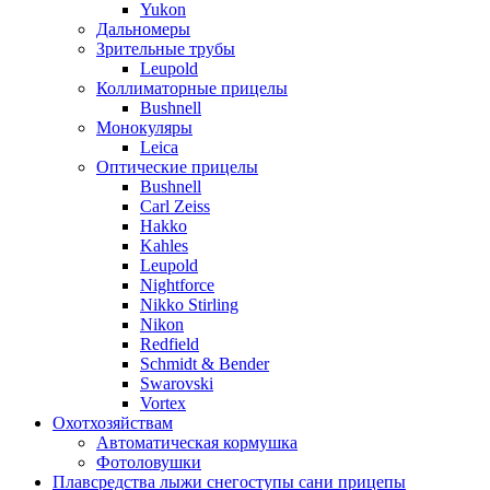
Yukon
Дальномеры
Зрительные трубы
Leupold
Коллиматорные прицелы
Bushnell
Монокуляры
Leica
Оптические прицелы
Bushnell
Carl Zeiss
Hakko
Kahles
Leupold
Nightforce
Nikko Stirling
Nikon
Redfield
Schmidt & Bender
Swarovski
Vortex
Охотхозяйствам
Автоматическая кормушка
Фотоловушки
Плавсредства лыжи снегоступы сани прицепы