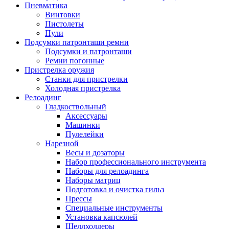
Пневматика
Винтовки
Пистолеты
Пули
Подсумки патронташи ремни
Подсумки и патронташи
Ремни погонные
Пристрелка оружия
Станки для пристрелки
Холодная пристрелка
Релоадинг
Гладкоствольный
Аксессуары
Машинки
Пулелейки
Нарезной
Весы и дозаторы
Набор профессионального инструмента
Наборы для релоадинга
Наборы матриц
Подготовка и очистка гильз
Прессы
Специальные инструменты
Установка капсюлей
Шеллхолдеры