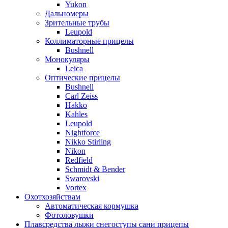
Yukon
Дальномеры
Зрительные трубы
Leupold
Коллиматорные прицелы
Bushnell
Монокуляры
Leica
Оптические прицелы
Bushnell
Carl Zeiss
Hakko
Kahles
Leupold
Nightforce
Nikko Stirling
Nikon
Redfield
Schmidt & Bender
Swarovski
Vortex
Охотхозяйствам
Автоматическая кормушка
Фотоловушки
Плавсредства лыжи снегоступы сани прицепы