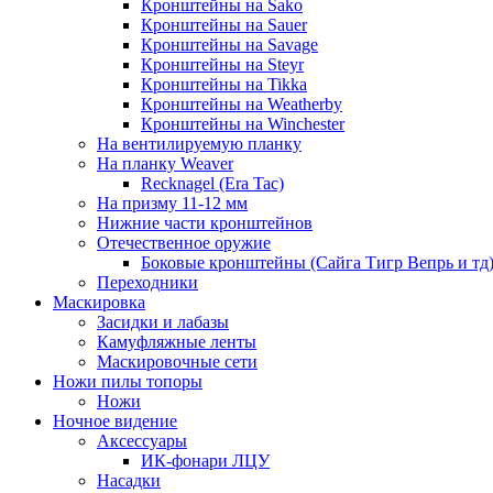
Кронштейны на Sako
Кронштейны на Sauer
Кронштейны на Savage
Кронштейны на Steyr
Кронштейны на Tikka
Кронштейны на Weatherby
Кронштейны на Winchester
На вентилируемую планку
На планку Weaver
Recknagel (Era Tac)
На призму 11-12 мм
Нижние части кронштейнов
Отечественное оружие
Боковые кронштейны (Сайга Тигр Вепрь и тд
Переходники
Маскировка
Засидки и лабазы
Камуфляжные ленты
Маскировочные сети
Ножи пилы топоры
Ножи
Ночное видение
Аксессуары
ИК-фонари ЛЦУ
Насадки