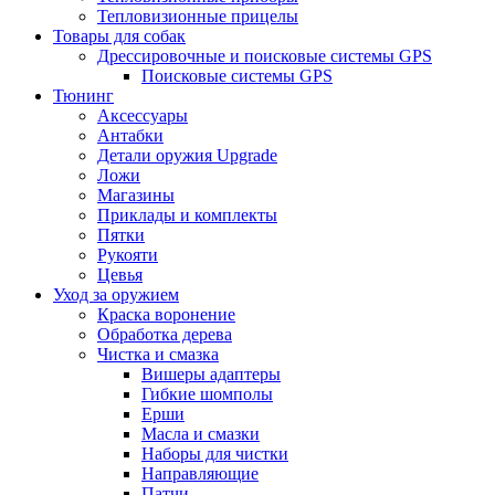
Тепловизионные прицелы
Товары для собак
Дрессировочные и поисковые системы GPS
Поисковые системы GPS
Тюнинг
Аксессуары
Антабки
Детали оружия Upgrade
Ложи
Магазины
Приклады и комплекты
Пятки
Рукояти
Цевья
Уход за оружием
Краска воронение
Обработка дерева
Чистка и смазка
Вишеры адаптеры
Гибкие шомполы
Ерши
Масла и смазки
Наборы для чистки
Направляющие
Патчи