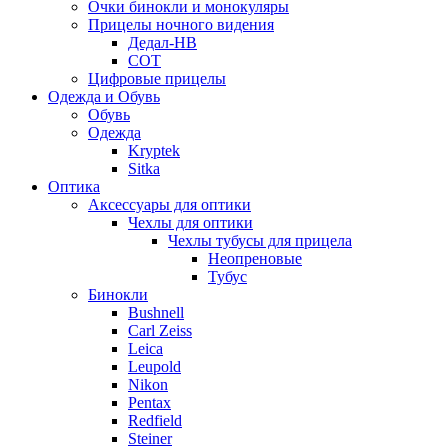
Очки бинокли и монокуляры
Прицелы ночного видения
Дедал-НВ
СОТ
Цифровые прицелы
Одежда и Обувь
Обувь
Одежда
Kryptek
Sitka
Оптика
Аксессуары для оптики
Чехлы для оптики
Чехлы тубусы для прицела
Неопреновые
Тубус
Бинокли
Bushnell
Carl Zeiss
Leica
Leupold
Nikon
Pentax
Redfield
Steiner