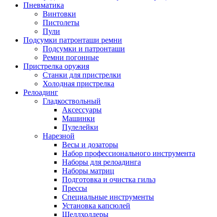
Пневматика
Винтовки
Пистолеты
Пули
Подсумки патронташи ремни
Подсумки и патронташи
Ремни погонные
Пристрелка оружия
Станки для пристрелки
Холодная пристрелка
Релоадинг
Гладкоствольный
Аксессуары
Машинки
Пулелейки
Нарезной
Весы и дозаторы
Набор профессионального инструмента
Наборы для релоадинга
Наборы матриц
Подготовка и очистка гильз
Прессы
Специальные инструменты
Установка капсюлей
Шеллхолдеры