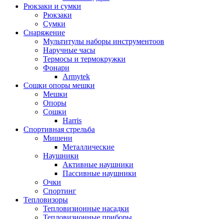
Рюкзаки и сумки
Рюкзаки
Сумки
Снаряжение
Мультитулы наборы инструментоов
Наручные часы
Термосы и термокружки
Фонари
Armytek
Сошки опоры мешки
Мешки
Опоры
Сошки
Harris
Спортивная стрельба
Мишени
Металлические
Наушники
Активные наушники
Пассивные наушники
Очки
Спортинг
Тепловизоры
Тепловизионные насадки
Тепловизионные приборы