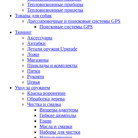
Тепловизионные приборы
Тепловизионные прицелы
Товары для собак
Дрессировочные и поисковые системы GPS
Поисковые системы GPS
Тюнинг
Аксессуары
Антабки
Детали оружия Upgrade
Ложи
Магазины
Приклады и комплекты
Пятки
Рукояти
Цевья
Уход за оружием
Краска воронение
Обработка дерева
Чистка и смазка
Вишеры адаптеры
Гибкие шомполы
Ерши
Масла и смазки
Наборы для чистки
Направляющие