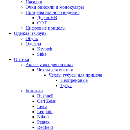
Насадки
Очки бинокли и монокуляры
Прицелы ночного видения
Дедал-НВ
СОТ
Цифровые прицелы
Одежда и Обувь
Обувь
Одежда
Kryptek
Sitka
Оптика
Аксессуары для оптики
Чехлы для оптики
Чехлы тубусы для прицела
Неопреновые
Тубус
Бинокли
Bushnell
Carl Zeiss
Leica
Leupold
Nikon
Pentax
Redfield