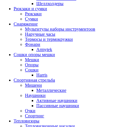
Шеллхолдеры
Рюкзаки и сумки
Рюкзаки
Сумки
Снаряжение
Мультитулы наборы инструментоов
Наручные часы
Термосы и термокружки
Фонари
Armytek
Сошки опоры мешки
Мешки
Опоры
Сошки
Harris
Спортивная стрельба
Мишени
Металлические
Наушники
Активные наушники
Пассивные наушники
Очки
Спортинг
Тепловизоры
Тепловизионные насадки