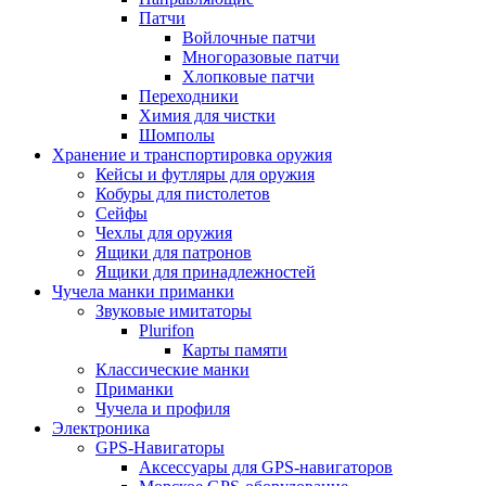
Патчи
Войлочные патчи
Многоразовые патчи
Хлопковые патчи
Переходники
Химия для чистки
Шомполы
Хранение и транспортировка оружия
Кейсы и футляры для оружия
Кобуры для пистолетов
Сейфы
Чехлы для оружия
Ящики для патронов
Ящики для принадлежностей
Чучела манки приманки
Звуковые имитаторы
Plurifon
Карты памяти
Классические манки
Приманки
Чучела и профиля
Электроника
GPS-Навигаторы
Аксессуары для GPS-навигаторов