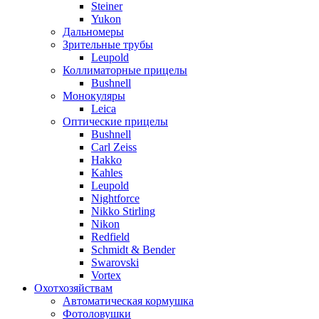
Steiner
Yukon
Дальномеры
Зрительные трубы
Leupold
Коллиматорные прицелы
Bushnell
Монокуляры
Leica
Оптические прицелы
Bushnell
Carl Zeiss
Hakko
Kahles
Leupold
Nightforce
Nikko Stirling
Nikon
Redfield
Schmidt & Bender
Swarovski
Vortex
Охотхозяйствам
Автоматическая кормушка
Фотоловушки