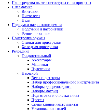
Плавсредства лыжи снегоступы сани прицепы
Пневматика
Винтовки
Пистолеты
Пули
Подсумки патронташи ремни
Подсумки и патронташи
Ремни погонные
Пристрелка оружия
Станки для пристрелки
Холодная пристрелка
Релоадинг
Гладкоствольный
Аксессуары
Машинки
Пулелейки
Нарезной
Весы и дозаторы
Набор профессионального инструмента
Наборы для релоадинга
Наборы матриц
Подготовка и очистка гильз
Прессы
Специальные инструменты
Установка капсюлей