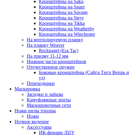
Кронштейны на Sako
Кронштейны на Sauer
Кронштейны на Savage
Кронштейны на Steyr
Кронштейны на Tikka
Кронштейны на Weatherby
Кронштейны на Winchester
На вентилируемую планку
На планку Weaver
Recknagel (Era Tac)
На призму 11-12 мм
Нижние части кронштейнов
Отечественное оружие
Боковые кронштейны (Сайга Тигр Вепрь и
тд)
Переходники
Маскировка
Засидки и лабазы
Камуфляжные ленты
Маскировочные сети
Ножи пилы топоры
Ножи
Ночное видение
Аксессуары
ИК-фонари ЛЦУ