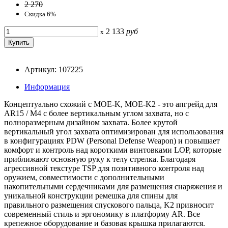
2 270
Скидка 6%
2 133
руб
x
Артикул: 107225
Информация
Концептуально схожий с MOE-K, MOE-K2 - это апгрейд для
AR15 / M4 с более вертикальным углом захвата, но с
полноразмерным дизайном захвата. Более крутой
вертикальный угол захвата оптимизирован для использования
в конфигурациях PDW (Personal Defense Weapon) и повышает
комфорт и контроль над короткими винтовками LOP, которые
приближают основную руку к телу стрелка. Благодаря
агрессивной текстуре TSP для позитивного контроля над
оружием, совместимости с дополнительными
накопительными сердечниками для размещения снаряжения и
уникальной конструкции ремешка для спины для
правильного размещения спускового пальца, K2 привносит
современный стиль и эргономику в платформу AR. Все
крепежное оборудование и базовая крышка прилагаются.