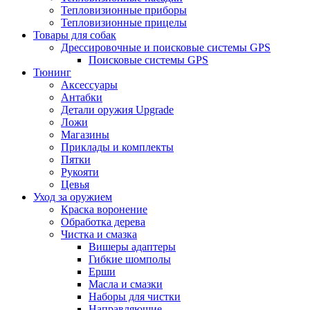
Тепловизионные приборы
Тепловизионные прицелы
Товары для собак
Дрессировочные и поисковые системы GPS
Поисковые системы GPS
Тюнинг
Аксессуары
Антабки
Детали оружия Upgrade
Ложи
Магазины
Приклады и комплекты
Пятки
Рукояти
Цевья
Уход за оружием
Краска воронение
Обработка дерева
Чистка и смазка
Вишеры адаптеры
Гибкие шомполы
Ерши
Масла и смазки
Наборы для чистки
Направляющие