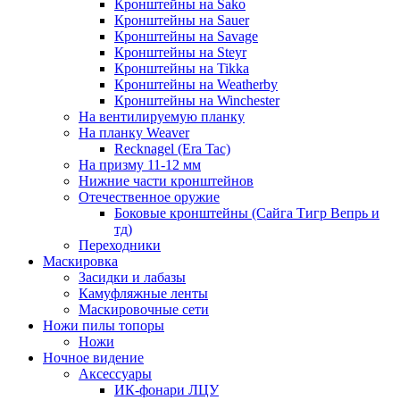
Кронштейны на Sako
Кронштейны на Sauer
Кронштейны на Savage
Кронштейны на Steyr
Кронштейны на Tikka
Кронштейны на Weatherby
Кронштейны на Winchester
На вентилируемую планку
На планку Weaver
Recknagel (Era Tac)
На призму 11-12 мм
Нижние части кронштейнов
Отечественное оружие
Боковые кронштейны (Сайга Тигр Вепрь и
тд)
Переходники
Маскировка
Засидки и лабазы
Камуфляжные ленты
Маскировочные сети
Ножи пилы топоры
Ножи
Ночное видение
Аксессуары
ИК-фонари ЛЦУ