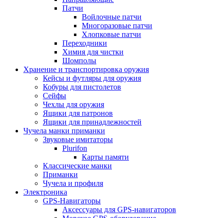
Патчи
Войлочные патчи
Многоразовые патчи
Хлопковые патчи
Переходники
Химия для чистки
Шомполы
Хранение и транспортировка оружия
Кейсы и футляры для оружия
Кобуры для пистолетов
Сейфы
Чехлы для оружия
Ящики для патронов
Ящики для принадлежностей
Чучела манки приманки
Звуковые имитаторы
Plurifon
Карты памяти
Классические манки
Приманки
Чучела и профиля
Электроника
GPS-Навигаторы
Аксессуары для GPS-навигаторов