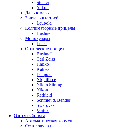
Steiner
Yukon
Дальномеры
Зрительные трубы
Leupold
Коллиматорные прицелы
Bushnell
Монокуляры
Leica
Оптические прицелы
Bushnell
Carl Zeiss
Hakko
Kahles
Leupold
Nightforce
Nikko Stirling
Nikon
Redfield
Schmidt & Bender
Swarovski
Vortex
Охотхозяйствам
Автоматическая кормушка
Фотоловушки