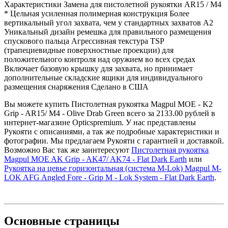
Характеристики Замена для пистолетной рукоятки AR15 / M4
* Цельная усиленная полимерная конструкция Более
вертикальный угол захвата, чем у стандартных захватов A2
Уникальный дизайн ремешка для правильного размещения
спускового пальца Агрессивная текстура TSP
(трапециевидные поверхностные проекции) для
положительного контроля над оружием во всех средах
Включает базовую крышку для захвата, но принимает
дополнительные складские ящики для индивидуального
размещения снаряжения Сделано в США
Вы можете купить Пистолетная рукоятка Magpul MOE - K2
Grip - AR15/ M4 - Olive Drab Green всего за 2133.00 рублей в
интернет-магазине Opticspremium. У нас представлены
Рукояти с описаниями, а так же подробные характеристики и
фотографии. Мы предлагаем Рукояти с гарантией и доставкой.
Возможно Вас так же заинтересуют
Пистолетная рукоятка
Magpul MOE AK Grip - AK47/ AK74 - Flat Dark Earth
или
Рукоятка на цевье горизонтальная (система M-Lok) Magpul M-
LOK AFG Angled Fore - Grip M - Lok System - Flat Dark Earth
.
Основные
страницы