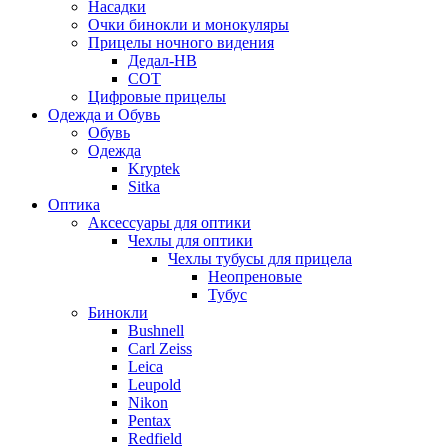
Насадки
Очки бинокли и монокуляры
Прицелы ночного видения
Дедал-НВ
СОТ
Цифровые прицелы
Одежда и Обувь
Обувь
Одежда
Kryptek
Sitka
Оптика
Аксессуары для оптики
Чехлы для оптики
Чехлы тубусы для прицела
Неопреновые
Тубус
Бинокли
Bushnell
Carl Zeiss
Leica
Leupold
Nikon
Pentax
Redfield