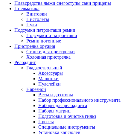
Плавсредства лыжи снегоступы сани прицепы
Пневматика
Винтовки
Пистолеты
Пули
Подсумки патронташи ремни
Подсумки и патронташи
Ремни погонные
Пристрелка оружия
Станки для пристрелки
Холодная пристрелка
Релоадинг
Гладкоствольный
Аксессуары
Машинки
Пулелейки
Нарезной
Весы и дозаторы
Набор профессионального инструмента
Наборы для релоадинга
Наборы матриц
Подготовка и очистка гильз
Прессы
Специальные инструменты
Установка капсюлей