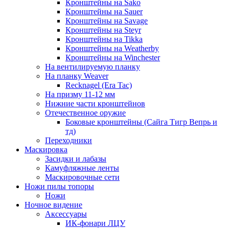
Кронштейны на Sako
Кронштейны на Sauer
Кронштейны на Savage
Кронштейны на Steyr
Кронштейны на Tikka
Кронштейны на Weatherby
Кронштейны на Winchester
На вентилируемую планку
На планку Weaver
Recknagel (Era Tac)
На призму 11-12 мм
Нижние части кронштейнов
Отечественное оружие
Боковые кронштейны (Сайга Тигр Вепрь и
тд)
Переходники
Маскировка
Засидки и лабазы
Камуфляжные ленты
Маскировочные сети
Ножи пилы топоры
Ножи
Ночное видение
Аксессуары
ИК-фонари ЛЦУ