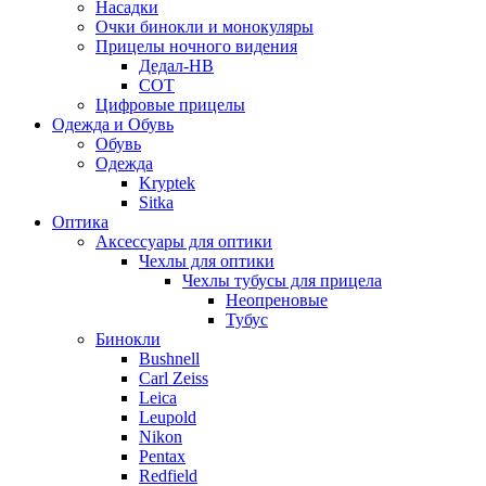
Насадки
Очки бинокли и монокуляры
Прицелы ночного видения
Дедал-НВ
СОТ
Цифровые прицелы
Одежда и Обувь
Обувь
Одежда
Kryptek
Sitka
Оптика
Аксессуары для оптики
Чехлы для оптики
Чехлы тубусы для прицела
Неопреновые
Тубус
Бинокли
Bushnell
Carl Zeiss
Leica
Leupold
Nikon
Pentax
Redfield