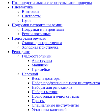
Плавсредства лыжи снегоступы сани прицепы
Пневматика
Винтовки
Пистолеты
Пули
Подсумки патронташи ремни
Подсумки и патронташи
Ремни погонные
Пристрелка оружия
Станки для пристрелки
Холодная пристрелка
Релоадинг
Гладкоствольный
Аксессуары
Машинки
Пулелейки
Нарезной
Весы и дозаторы
Набор профессионального инструмента
Наборы для релоадинга
Наборы матриц
Подготовка и очистка гильз
Прессы
Специальные инструменты
Установка капсюлей