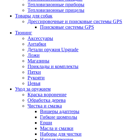
Тепловизионные приборы
Тепловизионные прицелы
Товары для собак
Дрессировочные и поисковые системы GPS
Поисковые системы GPS
Тюнинг
Аксессуары
Антабки
Детали оружия Upgrade
Ложи
Магазины
Приклады и комплекты
Пятки
Рукояти
Цевья
Уход за оружием
Краска воронение
Обработка дерева
Чистка и смазка
Вишеры адаптеры
Гибкие шомполы
Ерши
Масла и смазки
Наборы для чистки
Направляющие