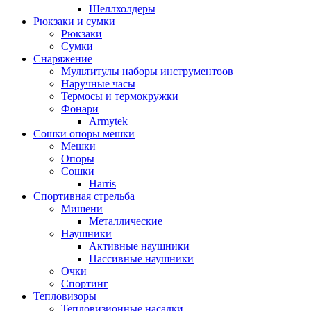
Шеллхолдеры
Рюкзаки и сумки
Рюкзаки
Сумки
Снаряжение
Мультитулы наборы инструментоов
Наручные часы
Термосы и термокружки
Фонари
Armytek
Сошки опоры мешки
Мешки
Опоры
Сошки
Harris
Спортивная стрельба
Мишени
Металлические
Наушники
Активные наушники
Пассивные наушники
Очки
Спортинг
Тепловизоры
Тепловизионные насадки