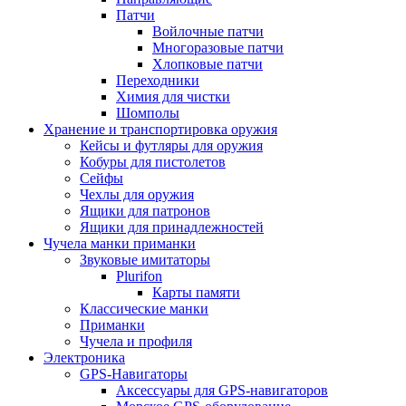
Патчи
Войлочные патчи
Многоразовые патчи
Хлопковые патчи
Переходники
Химия для чистки
Шомполы
Хранение и транспортировка оружия
Кейсы и футляры для оружия
Кобуры для пистолетов
Сейфы
Чехлы для оружия
Ящики для патронов
Ящики для принадлежностей
Чучела манки приманки
Звуковые имитаторы
Plurifon
Карты памяти
Классические манки
Приманки
Чучела и профиля
Электроника
GPS-Навигаторы
Аксессуары для GPS-навигаторов