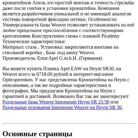
кронштейнов Апель это простой монтаж и точность стрельбы
даже после снятия и установки кронштейна. Компания
является разработчиком уникальной и не имеющей аналогов
системы поворотной фиксации оптики. Особенности:
Универсальность базы Weaver позволяет устанавливать на неё
любое прицельное приспособление с соответствующими
креплениями Конструктивно схожа с планкой Picatinny
Технические характеристики:
Материал: сталь , Установка: закрепляются винтами на
ствольной коробке , База: под шину Weaver.
Производитель: Ernst Apel G.m.b.H. (Германия)
Вы можете купить Планка Apel EAW на Heym SR30, на
Weaver всего за 6718.00 рублей в интернет-магазине
Opticspremium. У нас представлены Кронштейны на Heym с
описаниями, а так же подробные характеристики и
фотографии. Мы предлагаем Кронштейны на Heym с
гарантией и доставкой. Возможно Вас так же заинтересуют
Раздельные базы Weaver Innomount Heym SR 21/30
или
Раздельные основания Innomount Weaver на Heym SR 30
.
Основные
страницы