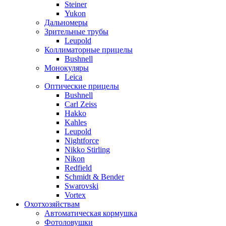
Steiner
Yukon
Дальномеры
Зрительные трубы
Leupold
Коллиматорные прицелы
Bushnell
Монокуляры
Leica
Оптические прицелы
Bushnell
Carl Zeiss
Hakko
Kahles
Leupold
Nightforce
Nikko Stirling
Nikon
Redfield
Schmidt & Bender
Swarovski
Vortex
Охотхозяйствам
Автоматическая кормушка
Фотоловушки