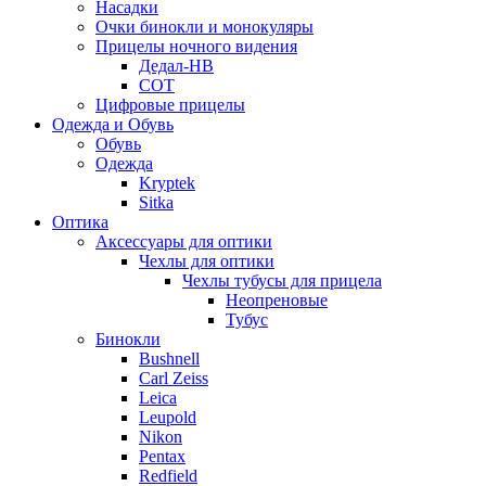
Насадки
Очки бинокли и монокуляры
Прицелы ночного видения
Дедал-НВ
СОТ
Цифровые прицелы
Одежда и Обувь
Обувь
Одежда
Kryptek
Sitka
Оптика
Аксессуары для оптики
Чехлы для оптики
Чехлы тубусы для прицела
Неопреновые
Тубус
Бинокли
Bushnell
Carl Zeiss
Leica
Leupold
Nikon
Pentax
Redfield