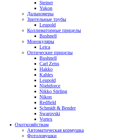
Steiner
Yukon
Дальномеры
Зрительные трубы
Leupold
Коллиматорные прицелы
Bushnell
Монокуляры
Leica
Оптические прицелы
Bushnell
Carl Zeiss
Hakko
Kahles
Leupold
Nightforce
Nikko Stirling
Nikon
Redfield
Schmidt & Bender
Swarovski
Vortex
Охотхозяйствам
Автоматическая кормушка
Фотоловушки