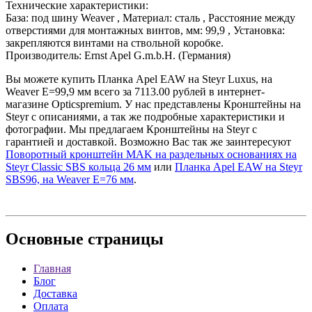
Технические характеристики:
База: под шину Weaver , Материал: сталь , Расстояние между
отверстиями для монтажных винтов, мм: 99,9 , Установка:
закрепляются винтами на ствольной коробке.
Производитель: Ernst Apel G.m.b.H. (Германия)
Вы можете купить Планка Apel EAW на Steyr Luxus, на
Weaver E=99,9 мм всего за 7113.00 рублей в интернет-
магазине Opticspremium. У нас представлены Кронштейны на
Steyr с описаниями, а так же подробные характеристики и
фотографии. Мы предлагаем Кронштейны на Steyr с
гарантией и доставкой. Возможно Вас так же заинтересуют
Поворотный кронштейн MAK на раздельных основаниях на
Steyr Classic SBS кольца 26 мм
или
Планка Apel EAW на Steyr
SBS96, на Weaver E=76 мм
.
Основные
страницы
Главная
Блог
Доставка
Оплата