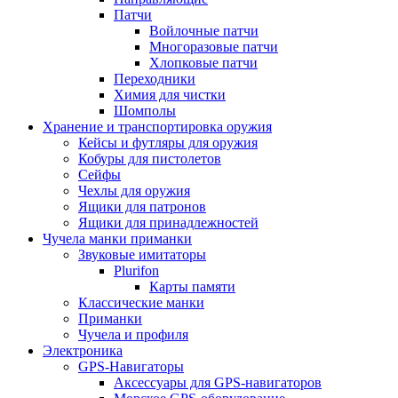
Патчи
Войлочные патчи
Многоразовые патчи
Хлопковые патчи
Переходники
Химия для чистки
Шомполы
Хранение и транспортировка оружия
Кейсы и футляры для оружия
Кобуры для пистолетов
Сейфы
Чехлы для оружия
Ящики для патронов
Ящики для принадлежностей
Чучела манки приманки
Звуковые имитаторы
Plurifon
Карты памяти
Классические манки
Приманки
Чучела и профиля
Электроника
GPS-Навигаторы
Аксессуары для GPS-навигаторов