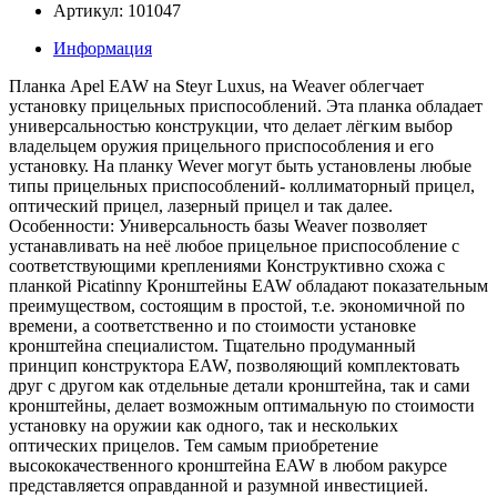
Артикул: 101047
Информация
Планка Apel EAW на Steyr Luxus, на Weaver облегчает
установку прицельных приспособлений. Эта планка обладает
универсальностью конструкции, что делает лёгким выбор
владельцем оружия прицельного приспособления и его
установку. На планку Wever могут быть установлены любые
типы прицельных приспособлений- коллиматорный прицел,
оптический прицел, лазерный прицел и так далее.
Особенности: Универсальность базы Weaver позволяет
устанавливать на неё любое прицельное приспособление с
соответствующими креплениями Конструктивно схожа с
планкой Picatinny Кронштейны EAW обладают показательным
преимуществом, состоящим в простой, т.е. экономичной по
времени, а соответственно и по стоимости установке
кронштейна специалистом. Тщательно продуманный
принцип конструктора EAW, позволяющий комплектовать
друг с другом как отдельные детали кронштейна, так и сами
кронштейны, делает возможным оптимальную по стоимости
установку на оружии как одного, так и нескольких
оптических прицелов. Тем самым приобретение
высококачественного кронштейна EAW в любом ракурсе
представляется оправданной и разумной инвестицией.