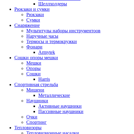
Шеллхолдеры
Рюкзаки и сумки
Рюкзаки
Сумки
Снаряжение
Мультитулы наборы инструментоов
Наручные часы
Термосы и термокружки
Фонари
Armytek
Сошки опоры мешки
Мешки
Опоры
Сошки
Harris
Спортивная стрельба
Мишени
Металлические
Наушники
Активные наушники
Пассивные наушники
Очки
Спортинг
Тепловизоры
Тепловизионные насадки