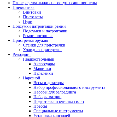
Плавсредства лыжи снегоступы сани прицепы
Пневматика
Винтовки
Пистолеты
Пули
Подсумки патронташи ремни
Подсумки и патронташи
Ремни погонные
Пристрелка оружия
Станки для пристрелки
Холодная пристрелка
Релоадинг
Гладкоствольный
Аксессуары
Машинки
Пулелейки
Нарезной
Весы и дозаторы
Набор профессионального инструмента
Наборы для релоадинга
Наборы матриц
Подготовка и очистка гильз
Прессы
Специальные инструменты
Установка капсюлей