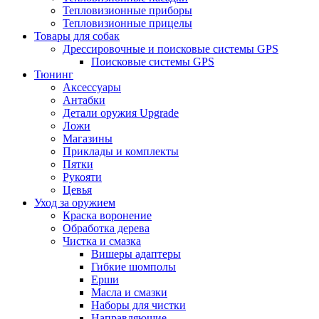
Тепловизионные приборы
Тепловизионные прицелы
Товары для собак
Дрессировочные и поисковые системы GPS
Поисковые системы GPS
Тюнинг
Аксессуары
Антабки
Детали оружия Upgrade
Ложи
Магазины
Приклады и комплекты
Пятки
Рукояти
Цевья
Уход за оружием
Краска воронение
Обработка дерева
Чистка и смазка
Вишеры адаптеры
Гибкие шомполы
Ерши
Масла и смазки
Наборы для чистки
Направляющие