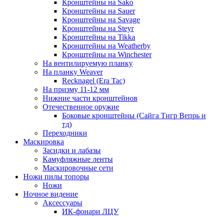
Кронштейны на Sako
Кронштейны на Sauer
Кронштейны на Savage
Кронштейны на Steyr
Кронштейны на Tikka
Кронштейны на Weatherby
Кронштейны на Winchester
На вентилируемую планку
На планку Weaver
Recknagel (Era Tac)
На призму 11-12 мм
Нижние части кронштейнов
Отечественное оружие
Боковые кронштейны (Сайга Тигр Вепрь и
тд)
Переходники
Маскировка
Засидки и лабазы
Камуфляжные ленты
Маскировочные сети
Ножи пилы топоры
Ножи
Ночное видение
Аксессуары
ИК-фонари ЛЦУ