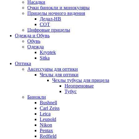
Насадки
Очки бинокли и монокуляры
Прицелы ночного видения
Дедал-НВ
СОТ
Цифровые прицелы
Одежда и Обувь
Обувь
Одежда
Kryptek
Sitka
Оптика
Аксессуары для оптики
Чехлы для оптики
Чехлы тубусы для прицела
Неопреновые
Тубус
Бинокли
Bushnell
Carl Zeiss
Leica
Leupold
Nikon
Pentax
Redfield