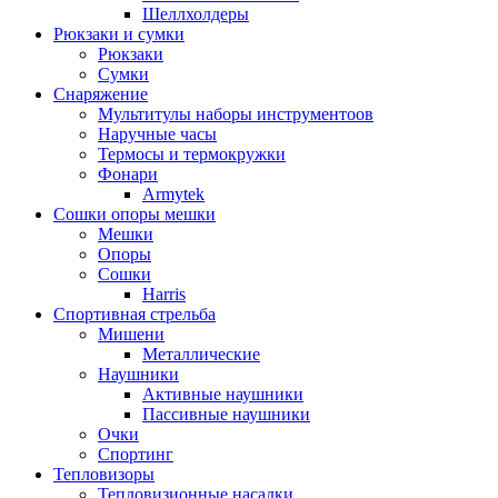
Шеллхолдеры
Рюкзаки и сумки
Рюкзаки
Сумки
Снаряжение
Мультитулы наборы инструментоов
Наручные часы
Термосы и термокружки
Фонари
Armytek
Сошки опоры мешки
Мешки
Опоры
Сошки
Harris
Спортивная стрельба
Мишени
Металлические
Наушники
Активные наушники
Пассивные наушники
Очки
Спортинг
Тепловизоры
Тепловизионные насадки