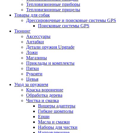
Тепловизионные приборы
Тепловизионные прицелы
Товары для собак
Дрессировочные и поисковые системы GPS
Поисковые системы GPS
Тюнинг
Аксессуары
Антабки
Детали оружия Upgrade
Ложи
Магазины
Приклады и комплекты
Пятки
Рукояти
Цевья
Уход за оружием
Краска воронение
Обработка дерева
Чистка и смазка
Вишеры адаптеры
Гибкие шомполы
Ерши
Масла и смазки
Наборы для чистки
Направляющие