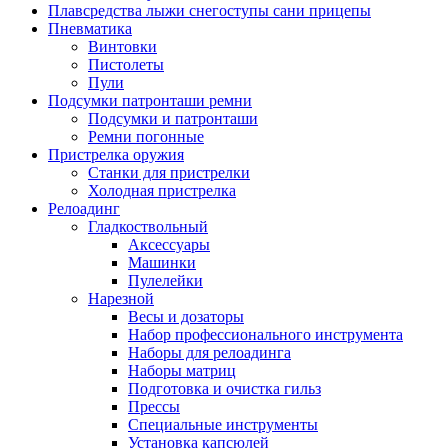
Плавсредства лыжи снегоступы сани прицепы
Пневматика
Винтовки
Пистолеты
Пули
Подсумки патронташи ремни
Подсумки и патронташи
Ремни погонные
Пристрелка оружия
Станки для пристрелки
Холодная пристрелка
Релоадинг
Гладкоствольный
Аксессуары
Машинки
Пулелейки
Нарезной
Весы и дозаторы
Набор профессионального инструмента
Наборы для релоадинга
Наборы матриц
Подготовка и очистка гильз
Прессы
Специальные инструменты
Установка капсюлей