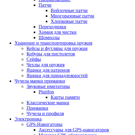
Патчи
Войлочные патчи
Многоразовые патчи
Хлопковые патчи
Переходники
Химия для чистки
Шомполы
Хранение и транспортировка оружия
Кейсы и футляры для оружия
Кобуры для пистолетов
Сейфы
Чехлы для оружия
Ящики для патронов
Ящики для принадлежностей
Чучела манки приманки
Звуковые имитаторы
Plurifon
Карты памяти
Классические манки
Приманки
Чучела и профиля
Электроника
GPS-Навигаторы
Аксессуары для GPS-навигаторов