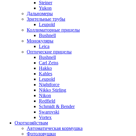
Steiner
Yukon
Дальномеры
Зрительные трубы
Leupold
Коллиматорные прицелы
Bushnell
Монокуляры
Leica
Оптические прицелы
Bushnell
Carl Zeiss
Hakko
Kahles
Leupold
Nightforce
Nikko Stirling
Nikon
Redfield
Schmidt & Bender
Swarovski
Vortex
Охотхозяйствам
Автоматическая кормушка
Фотоловушки