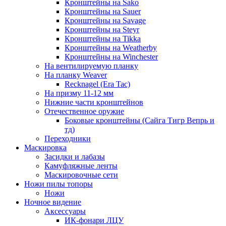
Кронштейны на Sako
Кронштейны на Sauer
Кронштейны на Savage
Кронштейны на Steyr
Кронштейны на Tikka
Кронштейны на Weatherby
Кронштейны на Winchester
На вентилируемую планку
На планку Weaver
Recknagel (Era Tac)
На призму 11-12 мм
Нижние части кронштейнов
Отечественное оружие
Боковые кронштейны (Сайга Тигр Вепрь и
тд)
Переходники
Маскировка
Засидки и лабазы
Камуфляжные ленты
Маскировочные сети
Ножи пилы топоры
Ножи
Ночное видение
Аксессуары
ИК-фонари ЛЦУ