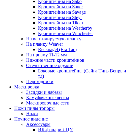
Кронштейны на Sako
Кронштейны на Sauer
Кронштейны на Savage
Кронштейны на Steyr
Кронштейны на Tikka
Кронштейны на Weatherby
Кронштейны на Winchester
На вентилируемую планку
На планку Weaver
Recknagel (Era Tac)
На призму 11-12 мм
Нижние части кронштейнов
Отечественное оружие
Боковые кронштейны (Сайга Тигр Вепрь и
тд)
Переходники
Маскировка
Засидки и лабазы
Камуфляжные ленты
Маскировочные сети
Ножи пилы топоры
Ножи
Ночное видение
Аксессуары
ИК-фонари ЛЦУ