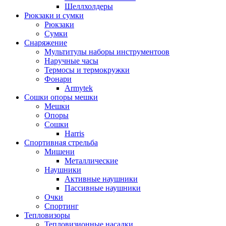
Шеллхолдеры
Рюкзаки и сумки
Рюкзаки
Сумки
Снаряжение
Мультитулы наборы инструментоов
Наручные часы
Термосы и термокружки
Фонари
Armytek
Сошки опоры мешки
Мешки
Опоры
Сошки
Harris
Спортивная стрельба
Мишени
Металлические
Наушники
Активные наушники
Пассивные наушники
Очки
Спортинг
Тепловизоры
Тепловизионные насадки