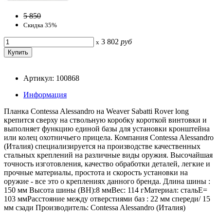
5 850
Скидка 35%
3 802
руб
x
Артикул: 100868
Информация
Планка Contessa Alessandro на Weaver Sabatti Rover long
крепится сверху на ствольную коробку короткой винтовки и
выполняет функцию единой базы для установки кронштейна
или колец охотничьего прицела. Компания Contessa Alessandro
(Италия) специализируется на производстве качественных
стальных креплений на различные виды оружия. Высочайшая
точность изготовления, качество обработки деталей, легкие и
прочные материалы, простота и скорость установки на
оружие - все это о креплениях данного бренда. Длина шины :
150 мм Высота шины (BH):8 ммВес: 114 гМатериал: стальE=
103 ммРасстояние между отверстиями баз : 22 мм спереди/ 15
мм сзади Производитель: Contessa Alessandro (Италия)