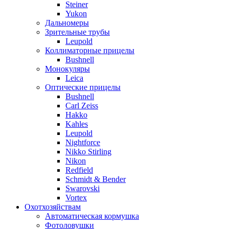
Steiner
Yukon
Дальномеры
Зрительные трубы
Leupold
Коллиматорные прицелы
Bushnell
Монокуляры
Leica
Оптические прицелы
Bushnell
Carl Zeiss
Hakko
Kahles
Leupold
Nightforce
Nikko Stirling
Nikon
Redfield
Schmidt & Bender
Swarovski
Vortex
Охотхозяйствам
Автоматическая кормушка
Фотоловушки