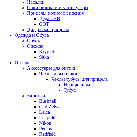
Насадки
Очки бинокли и монокуляры
Прицелы ночного видения
Дедал-НВ
СОТ
Цифровые прицелы
Одежда и Обувь
Обувь
Одежда
Kryptek
Sitka
Оптика
Аксессуары для оптики
Чехлы для оптики
Чехлы тубусы для прицела
Неопреновые
Тубус
Бинокли
Bushnell
Carl Zeiss
Leica
Leupold
Nikon
Pentax
Redfield