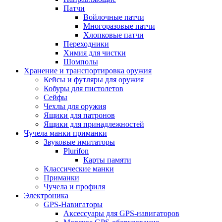
Патчи
Войлочные патчи
Многоразовые патчи
Хлопковые патчи
Переходники
Химия для чистки
Шомполы
Хранение и транспортировка оружия
Кейсы и футляры для оружия
Кобуры для пистолетов
Сейфы
Чехлы для оружия
Ящики для патронов
Ящики для принадлежностей
Чучела манки приманки
Звуковые имитаторы
Plurifon
Карты памяти
Классические манки
Приманки
Чучела и профиля
Электроника
GPS-Навигаторы
Аксессуары для GPS-навигаторов