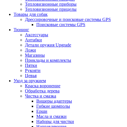
Тепловизионные приборы
Тепловизионные прицелы
Товары для собак
Дрессировочные и поисковые системы GPS
Поисковые системы GPS
Тюнинг
Аксессуары
Антабки
Детали оружия Upgrade
Ложи
Магазины
Приклады и комплекты
Пятки
Рукояти
Цевья
Уход за оружием
Краска воронение
Обработка дерева
Чистка и смазка
Вишеры адаптеры
Гибкие шомполы
Ерши
Масла и смазки
Наборы для чистки
Направляющие