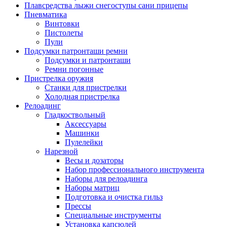
Плавсредства лыжи снегоступы сани прицепы
Пневматика
Винтовки
Пистолеты
Пули
Подсумки патронташи ремни
Подсумки и патронташи
Ремни погонные
Пристрелка оружия
Станки для пристрелки
Холодная пристрелка
Релоадинг
Гладкоствольный
Аксессуары
Машинки
Пулелейки
Нарезной
Весы и дозаторы
Набор профессионального инструмента
Наборы для релоадинга
Наборы матриц
Подготовка и очистка гильз
Прессы
Специальные инструменты
Установка капсюлей