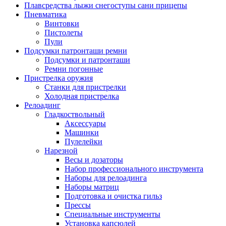
Плавсредства лыжи снегоступы сани прицепы
Пневматика
Винтовки
Пистолеты
Пули
Подсумки патронташи ремни
Подсумки и патронташи
Ремни погонные
Пристрелка оружия
Станки для пристрелки
Холодная пристрелка
Релоадинг
Гладкоствольный
Аксессуары
Машинки
Пулелейки
Нарезной
Весы и дозаторы
Набор профессионального инструмента
Наборы для релоадинга
Наборы матриц
Подготовка и очистка гильз
Прессы
Специальные инструменты
Установка капсюлей