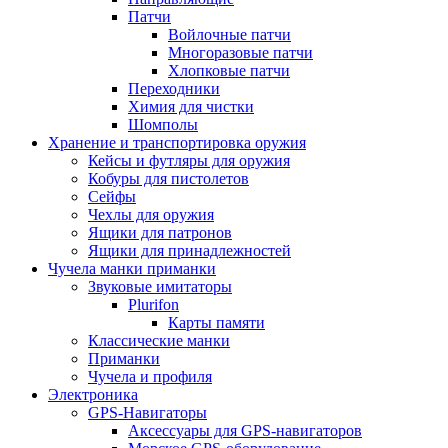
Патчи
Войлочные патчи
Многоразовые патчи
Хлопковые патчи
Переходники
Химия для чистки
Шомполы
Хранение и транспортировка оружия
Кейсы и футляры для оружия
Кобуры для пистолетов
Сейфы
Чехлы для оружия
Ящики для патронов
Ящики для принадлежностей
Чучела манки приманки
Звуковые имитаторы
Plurifon
Карты памяти
Классические манки
Приманки
Чучела и профиля
Электроника
GPS-Навигаторы
Аксессуары для GPS-навигаторов