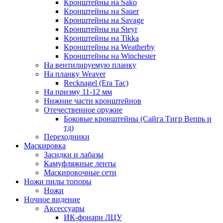
Кронштейны на Sako
Кронштейны на Sauer
Кронштейны на Savage
Кронштейны на Steyr
Кронштейны на Tikka
Кронштейны на Weatherby
Кронштейны на Winchester
На вентилируемую планку
На планку Weaver
Recknagel (Era Tac)
На призму 11-12 мм
Нижние части кронштейнов
Отечественное оружие
Боковые кронштейны (Сайга Тигр Вепрь и
тд)
Переходники
Маскировка
Засидки и лабазы
Камуфляжные ленты
Маскировочные сети
Ножи пилы топоры
Ножи
Ночное видение
Аксессуары
ИК-фонари ЛЦУ