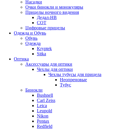
Насадки
Очки бинокли и монокуляры
Прицелы ночного видения
Дедал-НВ
СОТ
Цифровые прицелы
Одежда и Обувь
Обувь
Одежда
Kryptek
Sitka
Оптика
Аксессуары для оптики
Чехлы для оптики
Чехлы тубусы для прицела
Неопреновые
Тубус
Бинокли
Bushnell
Carl Zeiss
Leica
Leupold
Nikon
Pentax
Redfield