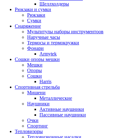
Шеллхолдеры
Рюкзаки и сумки
Рюкзаки
Сумки
Снаряжение
Мультитулы наборы инструментоов
Наручные часы
Термосы и термокружки
Фонари
Armytek
Сошки опоры мешки
Мешки
Опоры
Сошки
Harris
Спортивная стрельба
Мишени
Металлические
Наушники
Активные наушники
Пассивные наушники
Очки
Спортинг
Тепловизоры
Тепловизионные насадки