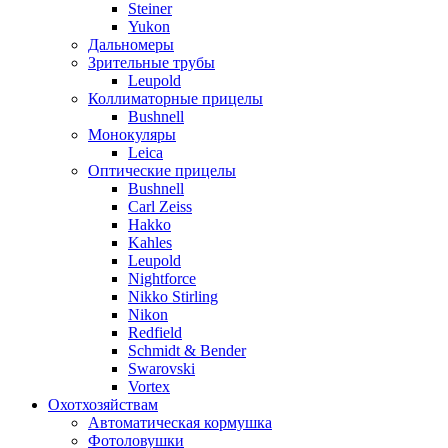
Steiner
Yukon
Дальномеры
Зрительные трубы
Leupold
Коллиматорные прицелы
Bushnell
Монокуляры
Leica
Оптические прицелы
Bushnell
Carl Zeiss
Hakko
Kahles
Leupold
Nightforce
Nikko Stirling
Nikon
Redfield
Schmidt & Bender
Swarovski
Vortex
Охотхозяйствам
Автоматическая кормушка
Фотоловушки