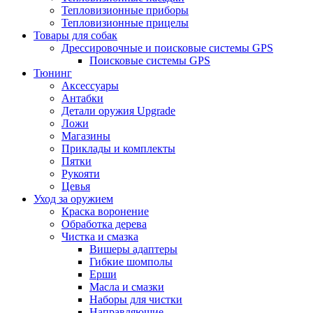
Тепловизионные приборы
Тепловизионные прицелы
Товары для собак
Дрессировочные и поисковые системы GPS
Поисковые системы GPS
Тюнинг
Аксессуары
Антабки
Детали оружия Upgrade
Ложи
Магазины
Приклады и комплекты
Пятки
Рукояти
Цевья
Уход за оружием
Краска воронение
Обработка дерева
Чистка и смазка
Вишеры адаптеры
Гибкие шомполы
Ерши
Масла и смазки
Наборы для чистки
Направляющие