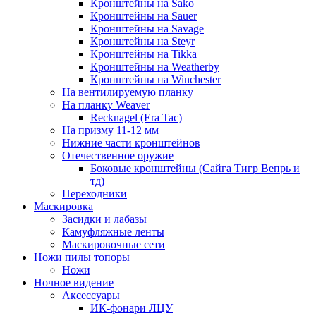
Кронштейны на Sako
Кронштейны на Sauer
Кронштейны на Savage
Кронштейны на Steyr
Кронштейны на Tikka
Кронштейны на Weatherby
Кронштейны на Winchester
На вентилируемую планку
На планку Weaver
Recknagel (Era Tac)
На призму 11-12 мм
Нижние части кронштейнов
Отечественное оружие
Боковые кронштейны (Сайга Тигр Вепрь и
тд)
Переходники
Маскировка
Засидки и лабазы
Камуфляжные ленты
Маскировочные сети
Ножи пилы топоры
Ножи
Ночное видение
Аксессуары
ИК-фонари ЛЦУ