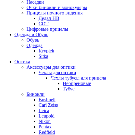
Насадки
Очки бинокли и монокуляры
Прицелы ночного видения
Дедал-НВ
СОТ
Цифровые прицелы
Одежда и Обувь
Обувь
Одежда
Kryptek
Sitka
Оптика
Аксессуары для оптики
Чехлы для оптики
Чехлы тубусы для прицела
Неопреновые
Тубус
Бинокли
Bushnell
Carl Zeiss
Leica
Leupold
Nikon
Pentax
Redfield