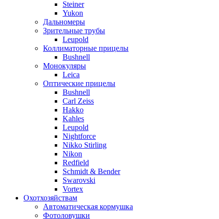
Steiner
Yukon
Дальномеры
Зрительные трубы
Leupold
Коллиматорные прицелы
Bushnell
Монокуляры
Leica
Оптические прицелы
Bushnell
Carl Zeiss
Hakko
Kahles
Leupold
Nightforce
Nikko Stirling
Nikon
Redfield
Schmidt & Bender
Swarovski
Vortex
Охотхозяйствам
Автоматическая кормушка
Фотоловушки