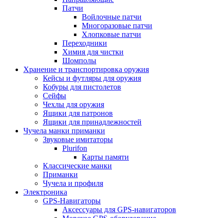
Патчи
Войлочные патчи
Многоразовые патчи
Хлопковые патчи
Переходники
Химия для чистки
Шомполы
Хранение и транспортировка оружия
Кейсы и футляры для оружия
Кобуры для пистолетов
Сейфы
Чехлы для оружия
Ящики для патронов
Ящики для принадлежностей
Чучела манки приманки
Звуковые имитаторы
Plurifon
Карты памяти
Классические манки
Приманки
Чучела и профиля
Электроника
GPS-Навигаторы
Аксессуары для GPS-навигаторов