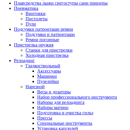
Плавсредства лыжи снегоступы сани прицепы
Пневматика
Винтовки
Пистолеты
Пули
Подсумки патронташи ремни
Подсумки и патронташи
Ремни погонные
Пристрелка оружия
Станки для пристрелки
Холодная пристрелка
Релоадинг
Гладкоствольный
Аксессуары
Машинки
Пулелейки
Нарезной
Весы и дозаторы
Набор профессионального инструмента
Наборы для релоадинга
Наборы матриц
Подготовка и очистка гильз
Прессы
Специальные инструменты
Установка капсюлей