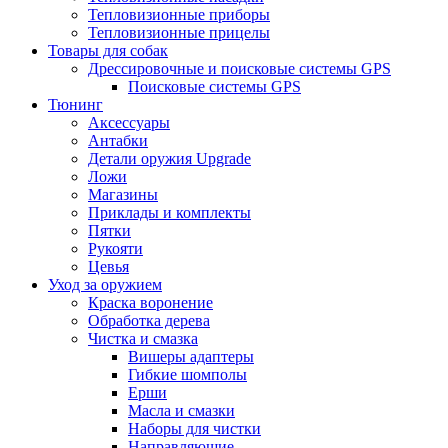
Тепловизионные приборы
Тепловизионные прицелы
Товары для собак
Дрессировочные и поисковые системы GPS
Поисковые системы GPS
Тюнинг
Аксессуары
Антабки
Детали оружия Upgrade
Ложи
Магазины
Приклады и комплекты
Пятки
Рукояти
Цевья
Уход за оружием
Краска воронение
Обработка дерева
Чистка и смазка
Вишеры адаптеры
Гибкие шомполы
Ерши
Масла и смазки
Наборы для чистки
Направляющие