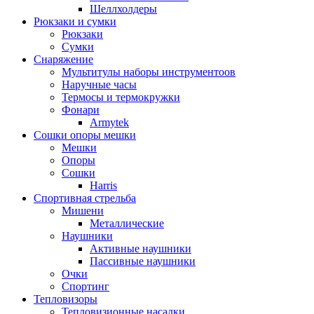
Шеллхолдеры
Рюкзаки и сумки
Рюкзаки
Сумки
Снаряжение
Мультитулы наборы инструментоов
Наручные часы
Термосы и термокружки
Фонари
Armytek
Сошки опоры мешки
Мешки
Опоры
Сошки
Harris
Спортивная стрельба
Мишени
Металлические
Наушники
Активные наушники
Пассивные наушники
Очки
Спортинг
Тепловизоры
Тепловизионные насадки