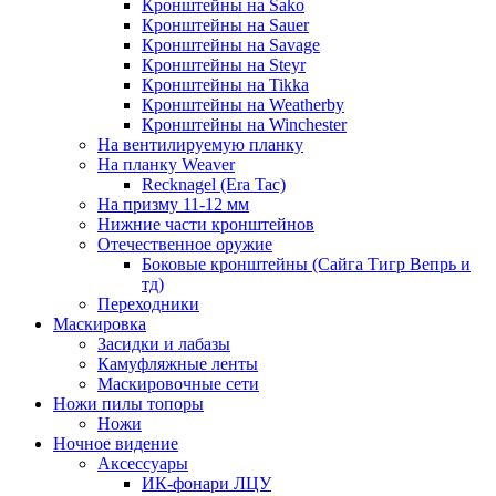
Кронштейны на Sako
Кронштейны на Sauer
Кронштейны на Savage
Кронштейны на Steyr
Кронштейны на Tikka
Кронштейны на Weatherby
Кронштейны на Winchester
На вентилируемую планку
На планку Weaver
Recknagel (Era Tac)
На призму 11-12 мм
Нижние части кронштейнов
Отечественное оружие
Боковые кронштейны (Сайга Тигр Вепрь и
тд)
Переходники
Маскировка
Засидки и лабазы
Камуфляжные ленты
Маскировочные сети
Ножи пилы топоры
Ножи
Ночное видение
Аксессуары
ИК-фонари ЛЦУ