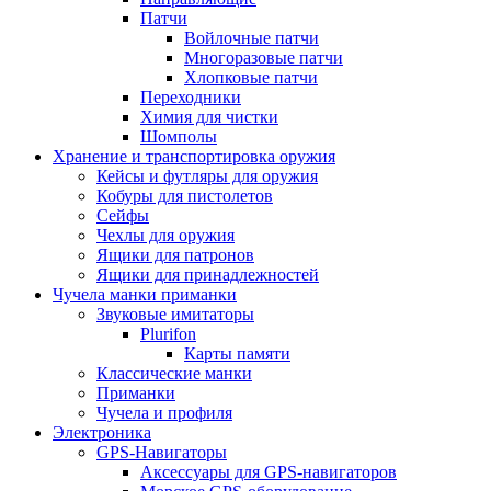
Патчи
Войлочные патчи
Многоразовые патчи
Хлопковые патчи
Переходники
Химия для чистки
Шомполы
Хранение и транспортировка оружия
Кейсы и футляры для оружия
Кобуры для пистолетов
Сейфы
Чехлы для оружия
Ящики для патронов
Ящики для принадлежностей
Чучела манки приманки
Звуковые имитаторы
Plurifon
Карты памяти
Классические манки
Приманки
Чучела и профиля
Электроника
GPS-Навигаторы
Аксессуары для GPS-навигаторов