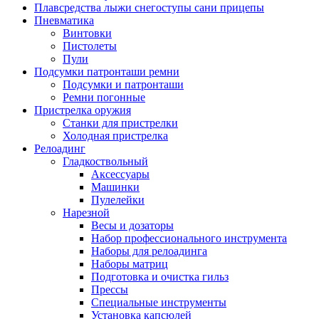
Плавсредства лыжи снегоступы сани прицепы
Пневматика
Винтовки
Пистолеты
Пули
Подсумки патронташи ремни
Подсумки и патронташи
Ремни погонные
Пристрелка оружия
Станки для пристрелки
Холодная пристрелка
Релоадинг
Гладкоствольный
Аксессуары
Машинки
Пулелейки
Нарезной
Весы и дозаторы
Набор профессионального инструмента
Наборы для релоадинга
Наборы матриц
Подготовка и очистка гильз
Прессы
Специальные инструменты
Установка капсюлей