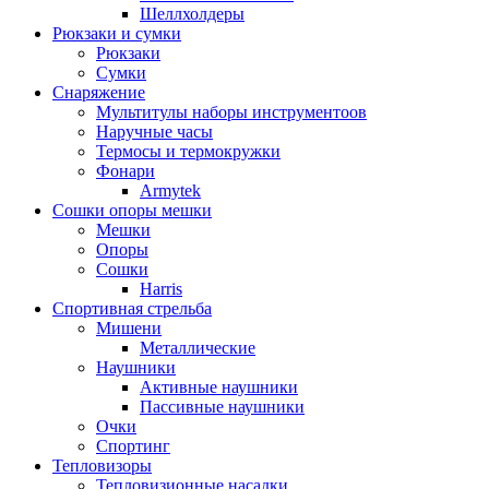
Шеллхолдеры
Рюкзаки и сумки
Рюкзаки
Сумки
Снаряжение
Мультитулы наборы инструментоов
Наручные часы
Термосы и термокружки
Фонари
Armytek
Сошки опоры мешки
Мешки
Опоры
Сошки
Harris
Спортивная стрельба
Мишени
Металлические
Наушники
Активные наушники
Пассивные наушники
Очки
Спортинг
Тепловизоры
Тепловизионные насадки