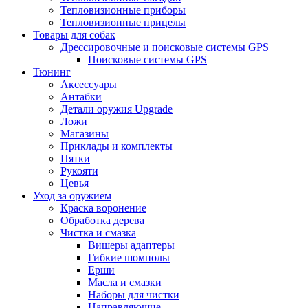
Тепловизионные приборы
Тепловизионные прицелы
Товары для собак
Дрессировочные и поисковые системы GPS
Поисковые системы GPS
Тюнинг
Аксессуары
Антабки
Детали оружия Upgrade
Ложи
Магазины
Приклады и комплекты
Пятки
Рукояти
Цевья
Уход за оружием
Краска воронение
Обработка дерева
Чистка и смазка
Вишеры адаптеры
Гибкие шомполы
Ерши
Масла и смазки
Наборы для чистки
Направляющие