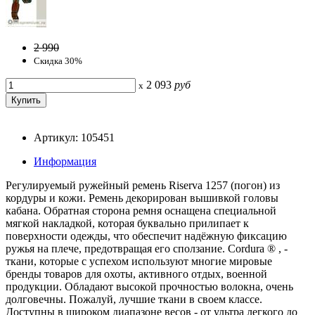
2 990
Скидка 30%
2 093
руб
x
Артикул: 105451
Информация
Регулируемый ружейный ремень Riserva 1257 (погон) из
кордуры и кожи. Ремень декорирован вышивкой головы
кабана. Обратная сторона ремня оснащена специальной
мягкой накладкой, которая буквально прилипает к
поверхности одежды, что обеспечит надёжную фиксацию
ружья на плече, предотвращая его сползание. Cordura ® , -
ткани, которые с успехом используют многие мировые
бренды товаров для охоты, активного отдых, военной
продукции. Обладают высокой прочностью волокна, очень
долговечны. Пожалуй, лучшие ткани в своем классе.
Доступны в широком диапазоне весов - от ультра легкого до