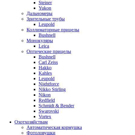
Steiner
Yukon
Дальномеры
Зрительные трубы
Leupold
Коллиматорные прицелы
Bushnell
Монокуляры
Leica
Оптические прицелы
Bushnell
Carl Zeiss
Hakko
Kahles
Leupold
Nightforce
Nikko Stirling
Nikon
Redfield
Schmidt & Bender
Swarovski
Vortex
Охотхозяйствам
Автоматическая кормушка
Фотоловушки