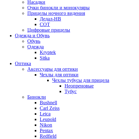
Насадки
Очки бинокли и монокуляры
Прицелы ночного видения
Дедал-НВ
СОТ
Цифровые прицелы
Одежда и Обувь
Обувь
Одежда
Kryptek
Sitka
Оптика
Аксессуары для оптики
Чехлы для оптики
Чехлы тубусы для прицела
Неопреновые
Тубус
Бинокли
Bushnell
Carl Zeiss
Leica
Leupold
Nikon
Pentax
Redfield