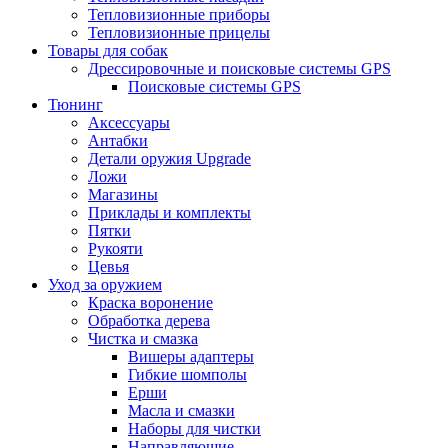
Тепловизионные приборы
Тепловизионные прицелы
Товары для собак
Дрессировочные и поисковые системы GPS
Поисковые системы GPS
Тюнинг
Аксессуары
Антабки
Детали оружия Upgrade
Ложи
Магазины
Приклады и комплекты
Пятки
Рукояти
Цевья
Уход за оружием
Краска воронение
Обработка дерева
Чистка и смазка
Вишеры адаптеры
Гибкие шомполы
Ерши
Масла и смазки
Наборы для чистки
Направляющие