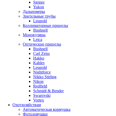
Steiner
Yukon
Дальномеры
Зрительные трубы
Leupold
Коллиматорные прицелы
Bushnell
Монокуляры
Leica
Оптические прицелы
Bushnell
Carl Zeiss
Hakko
Kahles
Leupold
Nightforce
Nikko Stirling
Nikon
Redfield
Schmidt & Bender
Swarovski
Vortex
Охотхозяйствам
Автоматическая кормушка
Фотоловушки