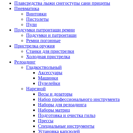
Плавсредства лыжи снегоступы сани прицепы
Пневматика
Винтовки
Пистолеты
Пули
Подсумки патронташи ремни
Подсумки и патронташи
Ремни погонные
Пристрелка оружия
Станки для пристрелки
Холодная пристрелка
Релоадинг
Гладкоствольный
Аксессуары
Машинки
Пулелейки
Нарезной
Весы и дозаторы
Набор профессионального инструмента
Наборы для релоадинга
Наборы матриц
Подготовка и очистка гильз
Прессы
Специальные инструменты
Установка капсюлей