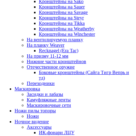
Кронштейны на Sako
Кронштейны на Sauer
Кронштейны на Savage
Кронштейны на Steyr
Кронштейны на Tikka
Кронштейны на Weatherby
Кронштейны на Winchester
На вентилируемую планку
На планку Weaver
Recknagel (Era Tac)
На призму 11-12 мм
Нижние части кронштейнов
Отечественное оружие
Боковые кронштейны (Сайга Тигр Вепрь и
тд)
Переходники
Маскировка
Засидки и лабазы
Камуфляжные ленты
Маскировочные сети
Ножи пилы топоры
Ножи
Ночное видение
Аксессуары
ИК-фонари ЛЦУ