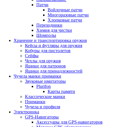
Патчи
Войлочные патчи
Многоразовые патчи
Хлопковые патчи
Переходники
Химия для чистки
Шомполы
Хранение и транспортировка оружия
Кейсы и футляры для оружия
Кобуры для пистолетов
Сейфы
Чехлы для оружия
Ящики для патронов
Ящики для принадлежностей
Чучела манки приманки
Звуковые имитаторы
Plurifon
Карты памяти
Классические манки
Приманки
Чучела и профиля
Электроника
GPS-Навигаторы
Аксессуары для GPS-навигаторов