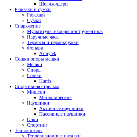
Шеллхолдеры
Рюкзаки и сумки
Рюкзаки
Сумки
Снаряжение
Мультитулы наборы инструментоов
Наручные часы
Термосы и термокружки
Фонари
Armytek
Сошки опоры мешки
Мешки
Опоры
Сошки
Harris
Спортивная стрельба
Мишени
Металлические
Наушники
Активные наушники
Пассивные наушники
Очки
Спортинг
Тепловизоры
Тепловизионные насадки