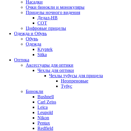
Насадки
Очки бинокли и монокуляры
Прицелы ночного видения
Дедал-НВ
СОТ
Цифровые прицелы
Одежда и Обувь
Обувь
Одежда
Kryptek
Sitka
Оптика
Аксессуары для оптики
Чехлы для оптики
Чехлы тубусы для прицела
Неопреновые
Тубус
Бинокли
Bushnell
Carl Zeiss
Leica
Leupold
Nikon
Pentax
Redfield