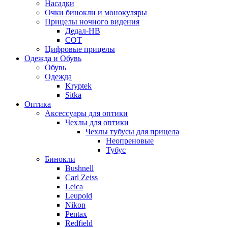
Насадки
Очки бинокли и монокуляры
Прицелы ночного видения
Дедал-НВ
СОТ
Цифровые прицелы
Одежда и Обувь
Обувь
Одежда
Kryptek
Sitka
Оптика
Аксессуары для оптики
Чехлы для оптики
Чехлы тубусы для прицела
Неопреновые
Тубус
Бинокли
Bushnell
Carl Zeiss
Leica
Leupold
Nikon
Pentax
Redfield