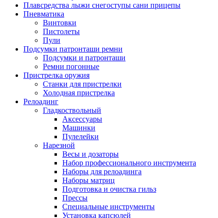
Плавсредства лыжи снегоступы сани прицепы
Пневматика
Винтовки
Пистолеты
Пули
Подсумки патронташи ремни
Подсумки и патронташи
Ремни погонные
Пристрелка оружия
Станки для пристрелки
Холодная пристрелка
Релоадинг
Гладкоствольный
Аксессуары
Машинки
Пулелейки
Нарезной
Весы и дозаторы
Набор профессионального инструмента
Наборы для релоадинга
Наборы матриц
Подготовка и очистка гильз
Прессы
Специальные инструменты
Установка капсюлей