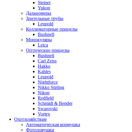
Steiner
Yukon
Дальномеры
Зрительные трубы
Leupold
Коллиматорные прицелы
Bushnell
Монокуляры
Leica
Оптические прицелы
Bushnell
Carl Zeiss
Hakko
Kahles
Leupold
Nightforce
Nikko Stirling
Nikon
Redfield
Schmidt & Bender
Swarovski
Vortex
Охотхозяйствам
Автоматическая кормушка
Фотоловушки