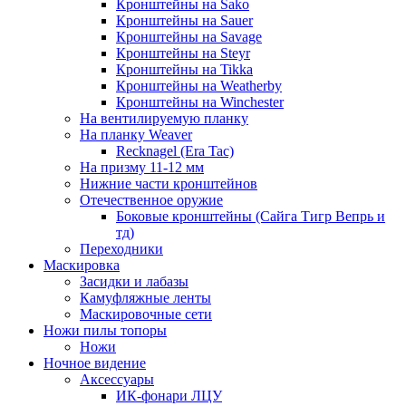
Кронштейны на Sako
Кронштейны на Sauer
Кронштейны на Savage
Кронштейны на Steyr
Кронштейны на Tikka
Кронштейны на Weatherby
Кронштейны на Winchester
На вентилируемую планку
На планку Weaver
Recknagel (Era Tac)
На призму 11-12 мм
Нижние части кронштейнов
Отечественное оружие
Боковые кронштейны (Сайга Тигр Вепрь и
тд)
Переходники
Маскировка
Засидки и лабазы
Камуфляжные ленты
Маскировочные сети
Ножи пилы топоры
Ножи
Ночное видение
Аксессуары
ИК-фонари ЛЦУ