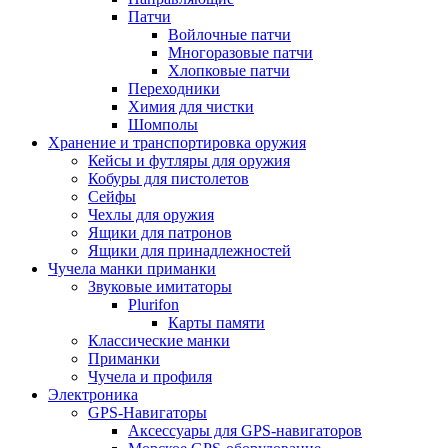
Патчи
Войлочные патчи
Многоразовые патчи
Хлопковые патчи
Переходники
Химия для чистки
Шомполы
Хранение и транспортировка оружия
Кейсы и футляры для оружия
Кобуры для пистолетов
Сейфы
Чехлы для оружия
Ящики для патронов
Ящики для принадлежностей
Чучела манки приманки
Звуковые имитаторы
Plurifon
Карты памяти
Классические манки
Приманки
Чучела и профиля
Электроника
GPS-Навигаторы
Аксессуары для GPS-навигаторов