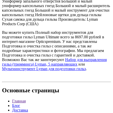
Униформер запального отверстия Большой и малый
униформер капсюльных гнезд Большой и малый расширитель
капсюльных гнезд Большой и малый инструмент для очистки
капсюльных гнезд Нейлоновые щетки для дульца гильзы
Сухая самзка для дульца гильзы Производитель: Lyman
Products Corp (США)
Вы можете купить Полный набор инструментов для
подготовки гильз Lyman Ultimate всего за 8697.00 рублей в
интернет-магазине Opticspremium. У нас представлены
Подготовка и очистка гильз с описаниями, а так же
подробные характеристики и фотографии. Мы предлагаем
Подготовка и очистка гильз с гарантией и доставкой.
Возможно Вас так же заинтересуют
Набор для выправления
гильз (тримминга) Lyman, 5 направляющих
или
Мультиинструмент Lyman для подготовки гильз
.
Основные
страницы
Главная
Блог
Доставка