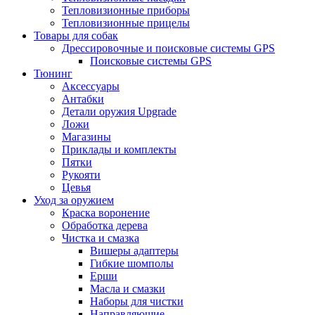
Тепловизионные приборы
Тепловизионные прицелы
Товары для собак
Дрессировочные и поисковые системы GPS
Поисковые системы GPS
Тюнинг
Аксессуары
Антабки
Детали оружия Upgrade
Ложи
Магазины
Приклады и комплекты
Пятки
Рукояти
Цевья
Уход за оружием
Краска воронение
Обработка дерева
Чистка и смазка
Вишеры адаптеры
Гибкие шомполы
Ерши
Масла и смазки
Наборы для чистки
Направляющие