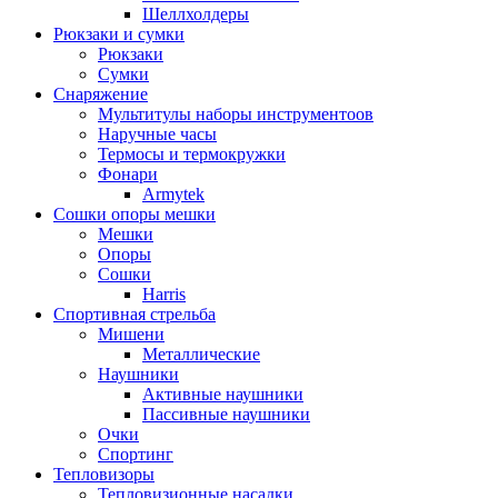
Шеллхолдеры
Рюкзаки и сумки
Рюкзаки
Сумки
Снаряжение
Мультитулы наборы инструментоов
Наручные часы
Термосы и термокружки
Фонари
Armytek
Сошки опоры мешки
Мешки
Опоры
Сошки
Harris
Спортивная стрельба
Мишени
Металлические
Наушники
Активные наушники
Пассивные наушники
Очки
Спортинг
Тепловизоры
Тепловизионные насадки