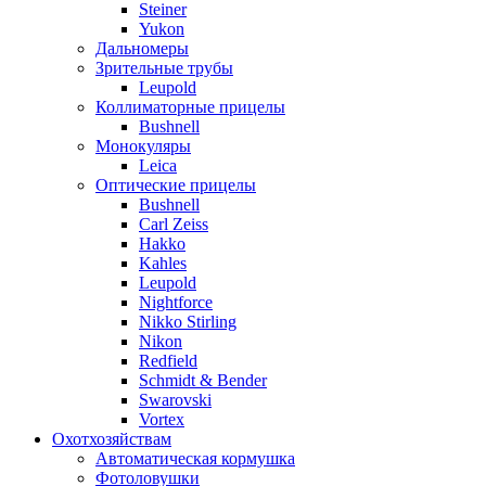
Steiner
Yukon
Дальномеры
Зрительные трубы
Leupold
Коллиматорные прицелы
Bushnell
Монокуляры
Leica
Оптические прицелы
Bushnell
Carl Zeiss
Hakko
Kahles
Leupold
Nightforce
Nikko Stirling
Nikon
Redfield
Schmidt & Bender
Swarovski
Vortex
Охотхозяйствам
Автоматическая кормушка
Фотоловушки