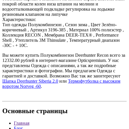
покрой области колен низа штанин на молнии и
водоотталкивающей подкладке регулировка на лодыжке
резиновым клапаном на липучке
Характеристики:
Тип одежды Полукомбинезон , Сезон зима , Цвет Зелёно-
коричневый , Артикул 3196-385 , Материал 100% полиэстер ,
Коллекция RECON , Мембрана DEER-TEX® , Performance
Shell , Утеплитель 3M Thinsulate , Температурный диапазон
-30С - + 10С.
Вы можете купить Полукомбинезон Deerhunter Recon всего за
12332.00 рублей в интернет-магазине Opticspremium. У нас
представлены Одежда с описаниями, а так же подробные
характеристики и фотографии. Мы предлагаем Одежда с
гарантией и доставкой. Возможно Вас так же заинтересуют
Шапка Deerhunter Siberia 2.0
или
Термофутболка с высоким
воротом Norveg -60
.
Основные
страницы
Главная
Блог