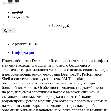
15 040
Скидка 18%
12 332
руб
x
Артикул: 103145
Информация
Полукомбинезон Deerhunter Recon обеспечит тепло и комфорт
в зимние холода. Он сшит из плотного бесшумного
эластичного трикотажного материала с использованием водо-
и ветронепроницаемой мембраны Deer-Tex® , Performance
Shell и синтетического утеплителя 3M Thinsulate,
обеспечивающего отличную термоизоляцию даже при
большой влажности. Особенности модели: полукомбинезон
на регулируемом эластичном поясе с высокой спинкой и
съёмными подтяжками подкладка из сетчатой ткани
водонепроницаемые молнии два боковых прорезных кармана
на молнии , один карман на молнии сзади , накладной
объёмный карман с клапаном на кнопке справа анатомичный