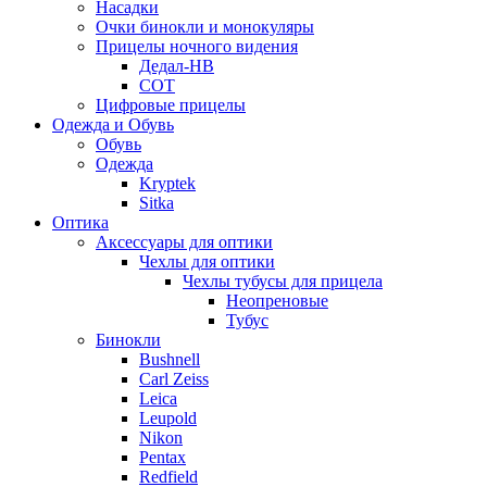
Насадки
Очки бинокли и монокуляры
Прицелы ночного видения
Дедал-НВ
СОТ
Цифровые прицелы
Одежда и Обувь
Обувь
Одежда
Kryptek
Sitka
Оптика
Аксессуары для оптики
Чехлы для оптики
Чехлы тубусы для прицела
Неопреновые
Тубус
Бинокли
Bushnell
Carl Zeiss
Leica
Leupold
Nikon
Pentax
Redfield