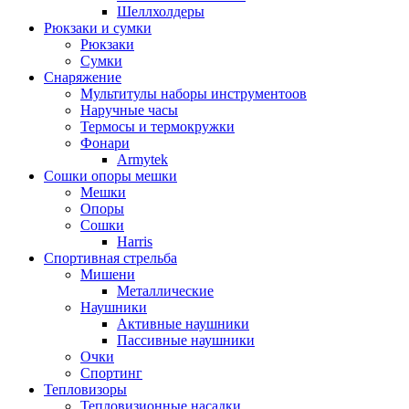
Шеллхолдеры
Рюкзаки и сумки
Рюкзаки
Сумки
Снаряжение
Мультитулы наборы инструментоов
Наручные часы
Термосы и термокружки
Фонари
Armytek
Сошки опоры мешки
Мешки
Опоры
Сошки
Harris
Спортивная стрельба
Мишени
Металлические
Наушники
Активные наушники
Пассивные наушники
Очки
Спортинг
Тепловизоры
Тепловизионные насадки