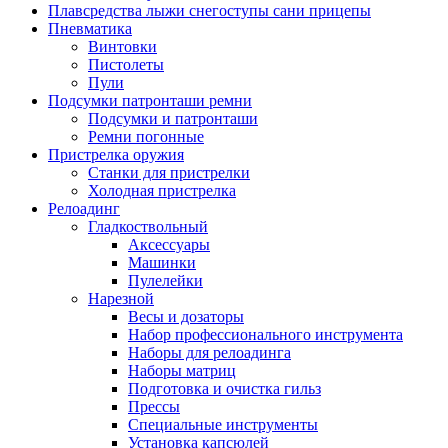
Плавсредства лыжи снегоступы сани прицепы
Пневматика
Винтовки
Пистолеты
Пули
Подсумки патронташи ремни
Подсумки и патронташи
Ремни погонные
Пристрелка оружия
Станки для пристрелки
Холодная пристрелка
Релоадинг
Гладкоствольный
Аксессуары
Машинки
Пулелейки
Нарезной
Весы и дозаторы
Набор профессионального инструмента
Наборы для релоадинга
Наборы матриц
Подготовка и очистка гильз
Прессы
Специальные инструменты
Установка капсюлей