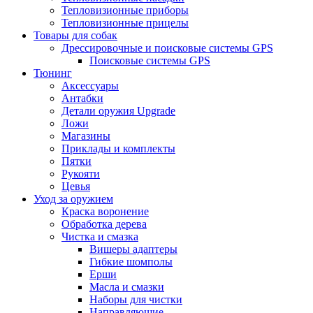
Тепловизионные приборы
Тепловизионные прицелы
Товары для собак
Дрессировочные и поисковые системы GPS
Поисковые системы GPS
Тюнинг
Аксессуары
Антабки
Детали оружия Upgrade
Ложи
Магазины
Приклады и комплекты
Пятки
Рукояти
Цевья
Уход за оружием
Краска воронение
Обработка дерева
Чистка и смазка
Вишеры адаптеры
Гибкие шомполы
Ерши
Масла и смазки
Наборы для чистки
Направляющие