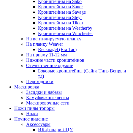
Кронштейны на Sako
Кронштейны на Sauer
Кронштейны на Savage
Кронштейны на Steyr
Кронштейны на Tikka
Кронштейны на Weatherby
Кронштейны на Winchester
На вентилируемую планку
На планку Weaver
Recknagel (Era Tac)
На призму 11-12 мм
Нижние части кронштейнов
Отечественное оружие
Боковые кронштейны (Сайга Тигр Вепрь и
тд)
Переходники
Маскировка
Засидки и лабазы
Камуфляжные ленты
Маскировочные сети
Ножи пилы топоры
Ножи
Ночное видение
Аксессуары
ИК-фонари ЛЦУ