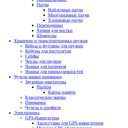
Патчи
Войлочные патчи
Многоразовые патчи
Хлопковые патчи
Переходники
Химия для чистки
Шомполы
Хранение и транспортировка оружия
Кейсы и футляры для оружия
Кобуры для пистолетов
Сейфы
Чехлы для оружия
Ящики для патронов
Ящики для принадлежностей
Чучела манки приманки
Звуковые имитаторы
Plurifon
Карты памяти
Классические манки
Приманки
Чучела и профиля
Электроника
GPS-Навигаторы
Аксессуары для GPS-навигаторов