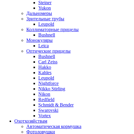
Steiner
Yukon
Дальномеры
Зрительные трубы
Leupold
Коллиматорные прицелы
Bushnell
Монокуляры
Leica
Оптические прицелы
Bushnell
Carl Zeiss
Hakko
Kahles
Leupold
Nightforce
Nikko Stirling
Nikon
Redfield
Schmidt & Bender
Swarovski
Vortex
Охотхозяйствам
Автоматическая кормушка
Фотоловушки