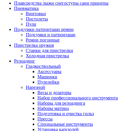
Плавсредства лыжи снегоступы сани прицепы
Пневматика
Винтовки
Пистолеты
Пули
Подсумки патронташи ремни
Подсумки и патронташи
Ремни погонные
Пристрелка оружия
Станки для пристрелки
Холодная пристрелка
Релоадинг
Гладкоствольный
Аксессуары
Машинки
Пулелейки
Нарезной
Весы и дозаторы
Набор профессионального инструмента
Наборы для релоадинга
Наборы матриц
Подготовка и очистка гильз
Прессы
Специальные инструменты
Установка капсюлей