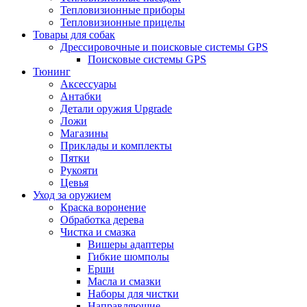
Тепловизионные приборы
Тепловизионные прицелы
Товары для собак
Дрессировочные и поисковые системы GPS
Поисковые системы GPS
Тюнинг
Аксессуары
Антабки
Детали оружия Upgrade
Ложи
Магазины
Приклады и комплекты
Пятки
Рукояти
Цевья
Уход за оружием
Краска воронение
Обработка дерева
Чистка и смазка
Вишеры адаптеры
Гибкие шомполы
Ерши
Масла и смазки
Наборы для чистки
Направляющие