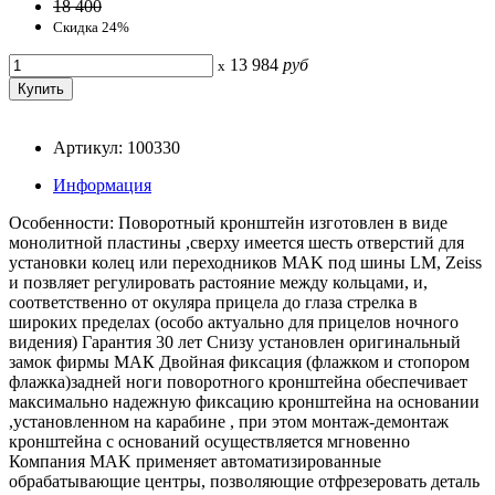
18 400
Скидка 24%
13 984
руб
x
Артикул: 100330
Информация
Особенности: Поворотный кронштейн изготовлен в виде
монолитной пластины ,сверху имеется шесть отверстий для
установки колец или переходников MAK под шины LM, Zeiss
и позвляет регулировать растояние между кольцами, и,
соответственно от окуляра прицела до глаза стрелка в
широких пределах (особо актуально для прицелов ночного
видения) Гарантия 30 лет Cнизу установлен оригинальный
замок фирмы МАК Двойная фиксация (флажком и стопором
флажка)задней ноги поворотного кронштейна обеспечивает
максимально надежную фиксацию кронштейна на основании
,установленном на карабине , при этом монтаж-демонтаж
кронштейна с оснований осуществляется мгновенно
Компания MAK применяет автоматизированные
обрабатывающие центры, позволяющие отфрезеровать деталь