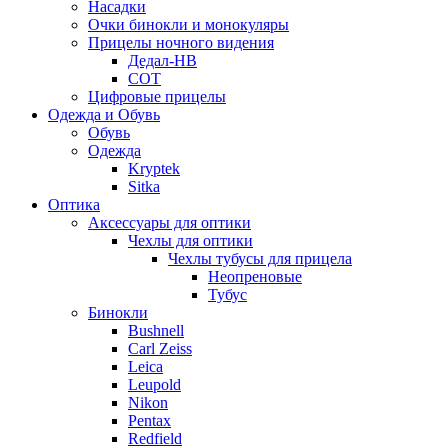
Насадки
Очки бинокли и монокуляры
Прицелы ночного видения
Дедал-НВ
СОТ
Цифровые прицелы
Одежда и Обувь
Обувь
Одежда
Kryptek
Sitka
Оптика
Аксессуары для оптики
Чехлы для оптики
Чехлы тубусы для прицела
Неопреновые
Тубус
Бинокли
Bushnell
Carl Zeiss
Leica
Leupold
Nikon
Pentax
Redfield