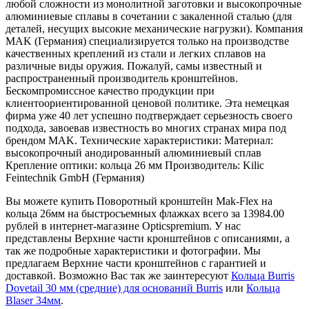
любой сложности из монолитной заготовки и высокопрочные
алюминиевые сплавы в сочетании с закаленной сталью (для
деталей, несущих высокие механические нагрузки). Компания
MAK (Германия) специализируется только на производстве
качественных креплений из стали и легких сплавов на
различные виды оружия. Пожалуй, самы известный и
распространенный производитель кронштейнов.
Бескомпромиссное качество продукции при
клиентоориентированной ценовой политике. Эта немецкая
фирма уже 40 лет успешно подтверждает серьезность своего
подхода, завоевав известность во многих странах мира под
брендом MAK. Технические характеристики: Материал:
высокопрочный анодированный алюминиевый сплав
Крепление оптики: кольца 26 мм Производитель: Kilic
Feintechnik GmbH (Германия)
Вы можете купить Поворотный кронштейн Mak-Flex на
кольца 26мм на быстросъемных флажках всего за 13984.00
рублей в интернет-магазине Opticspremium. У нас
представлены Верхние части кронштейнов с описаниями, а
так же подробные характеристики и фотографии. Мы
предлагаем Верхние части кронштейнов с гарантией и
доставкой. Возможно Вас так же заинтересуют
Кольца Burris
Dovetail 30 мм (средние) для оснований Burris
или
Кольца
Blaser 34мм
.