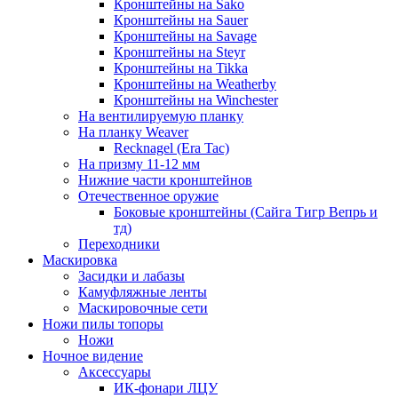
Кронштейны на Sako
Кронштейны на Sauer
Кронштейны на Savage
Кронштейны на Steyr
Кронштейны на Tikka
Кронштейны на Weatherby
Кронштейны на Winchester
На вентилируемую планку
На планку Weaver
Recknagel (Era Tac)
На призму 11-12 мм
Нижние части кронштейнов
Отечественное оружие
Боковые кронштейны (Сайга Тигр Вепрь и
тд)
Переходники
Маскировка
Засидки и лабазы
Камуфляжные ленты
Маскировочные сети
Ножи пилы топоры
Ножи
Ночное видение
Аксессуары
ИК-фонари ЛЦУ