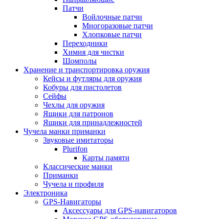
Патчи
Войлочные патчи
Многоразовые патчи
Хлопковые патчи
Переходники
Химия для чистки
Шомполы
Хранение и транспортировка оружия
Кейсы и футляры для оружия
Кобуры для пистолетов
Сейфы
Чехлы для оружия
Ящики для патронов
Ящики для принадлежностей
Чучела манки приманки
Звуковые имитаторы
Plurifon
Карты памяти
Классические манки
Приманки
Чучела и профиля
Электроника
GPS-Навигаторы
Аксессуары для GPS-навигаторов