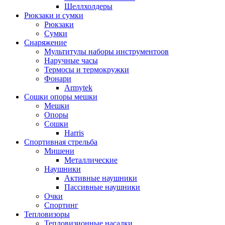
Шеллхолдеры
Рюкзаки и сумки
Рюкзаки
Сумки
Снаряжение
Мультитулы наборы инструментоов
Наручные часы
Термосы и термокружки
Фонари
Armytek
Сошки опоры мешки
Мешки
Опоры
Сошки
Harris
Спортивная стрельба
Мишени
Металлические
Наушники
Активные наушники
Пассивные наушники
Очки
Спортинг
Тепловизоры
Тепловизионные насадки