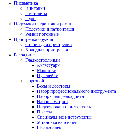
Пневматика
Винтовки
Пистолеты
Пули
Подсумки патронташи ремни
Подсумки и патронташи
Ремни погонные
Пристрелка оружия
Станки для пристрелки
Холодная пристрелка
Релоадинг
Гладкоствольный
Аксессуары
Машинки
Пулелейки
Нарезной
Весы и дозаторы
Набор профессионального инструмента
Наборы для релоадинга
Наборы матриц
Подготовка и очистка гильз
Прессы
Специальные инструменты
Установка капсюлей
Шеллхолдеры