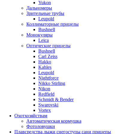
Yukon
Дальномеры
Зрительные трубы
Leupold
Коллиматорные прицелы
Bushnell
Монокуляры
Leica
Оптические прицелы
Bushnell
Carl Zeiss
Hakko
Kahles
Leupold
Nightforce
Nikko Stirling
Nikon
Redfield
Schmidt & Bender
Swarovski
Vortex
Охотхозяйствам
Автоматическая кормушка
Фотоловушки
Плавсредства лыжи снегоступы сани прицепы