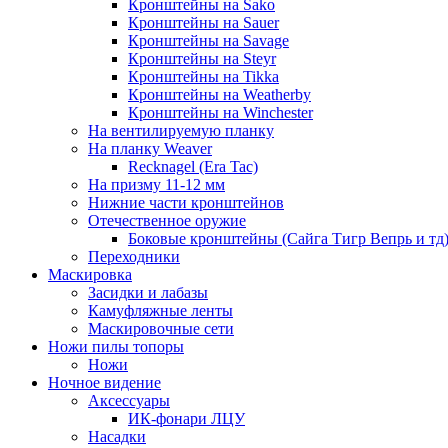
Кронштейны на Sako
Кронштейны на Sauer
Кронштейны на Savage
Кронштейны на Steyr
Кронштейны на Tikka
Кронштейны на Weatherby
Кронштейны на Winchester
На вентилируемую планку
На планку Weaver
Recknagel (Era Tac)
На призму 11-12 мм
Нижние части кронштейнов
Отечественное оружие
Боковые кронштейны (Сайга Тигр Вепрь и тд
Переходники
Маскировка
Засидки и лабазы
Камуфляжные ленты
Маскировочные сети
Ножи пилы топоры
Ножи
Ночное видение
Аксессуары
ИК-фонари ЛЦУ
Насадки