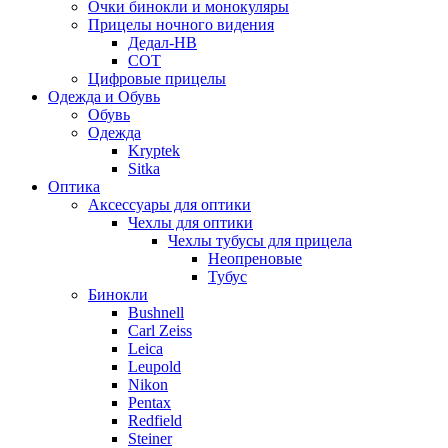
Очки бинокли и монокуляры
Прицелы ночного видения
Дедал-НВ
СОТ
Цифровые прицелы
Одежда и Обувь
Обувь
Одежда
Kryptek
Sitka
Оптика
Аксессуары для оптики
Чехлы для оптики
Чехлы тубусы для прицела
Неопреновые
Тубус
Бинокли
Bushnell
Carl Zeiss
Leica
Leupold
Nikon
Pentax
Redfield
Steiner