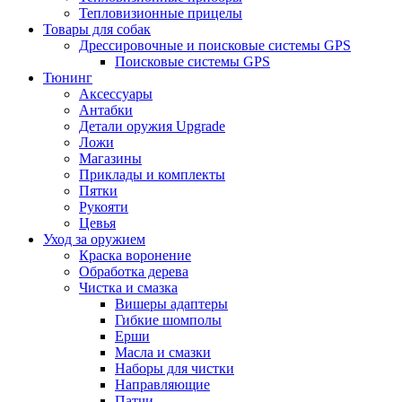
Тепловизионные прицелы
Товары для собак
Дрессировочные и поисковые системы GPS
Поисковые системы GPS
Тюнинг
Аксессуары
Антабки
Детали оружия Upgrade
Ложи
Магазины
Приклады и комплекты
Пятки
Рукояти
Цевья
Уход за оружием
Краска воронение
Обработка дерева
Чистка и смазка
Вишеры адаптеры
Гибкие шомполы
Ерши
Масла и смазки
Наборы для чистки
Направляющие
Патчи