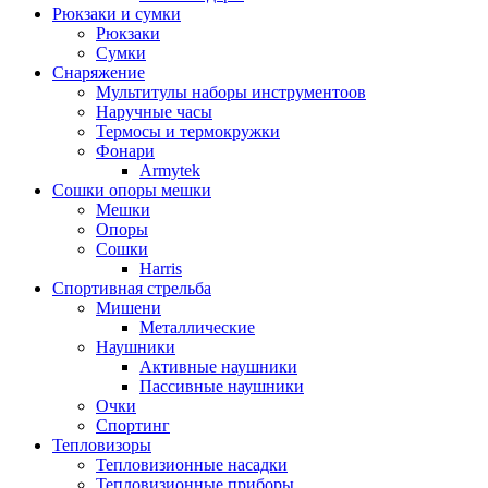
Рюкзаки и сумки
Рюкзаки
Сумки
Снаряжение
Мультитулы наборы инструментоов
Наручные часы
Термосы и термокружки
Фонари
Armytek
Сошки опоры мешки
Мешки
Опоры
Сошки
Harris
Спортивная стрельба
Мишени
Металлические
Наушники
Активные наушники
Пассивные наушники
Очки
Спортинг
Тепловизоры
Тепловизионные насадки
Тепловизионные приборы