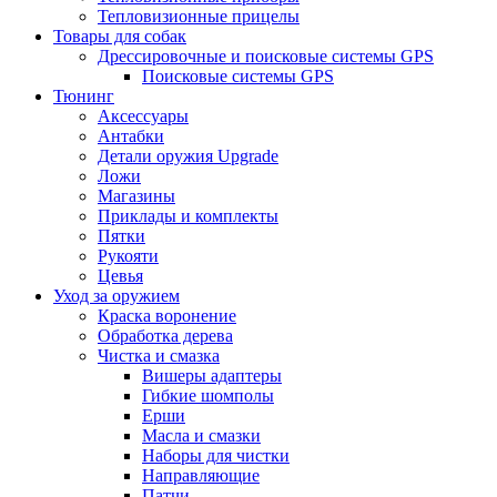
Тепловизионные прицелы
Товары для собак
Дрессировочные и поисковые системы GPS
Поисковые системы GPS
Тюнинг
Аксессуары
Антабки
Детали оружия Upgrade
Ложи
Магазины
Приклады и комплекты
Пятки
Рукояти
Цевья
Уход за оружием
Краска воронение
Обработка дерева
Чистка и смазка
Вишеры адаптеры
Гибкие шомполы
Ерши
Масла и смазки
Наборы для чистки
Направляющие
Патчи