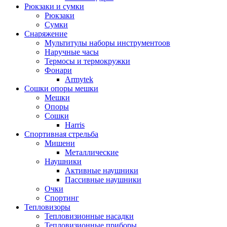
Рюкзаки и сумки
Рюкзаки
Сумки
Снаряжение
Мультитулы наборы инструментоов
Наручные часы
Термосы и термокружки
Фонари
Armytek
Сошки опоры мешки
Мешки
Опоры
Сошки
Harris
Спортивная стрельба
Мишени
Металлические
Наушники
Активные наушники
Пассивные наушники
Очки
Спортинг
Тепловизоры
Тепловизионные насадки
Тепловизионные приборы