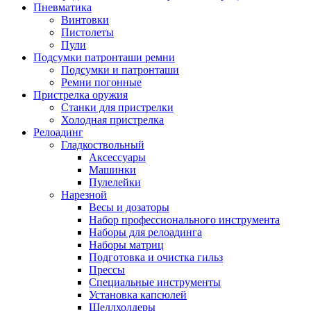
Пневматика
Винтовки
Пистолеты
Пули
Подсумки патронташи ремни
Подсумки и патронташи
Ремни погонные
Пристрелка оружия
Станки для пристрелки
Холодная пристрелка
Релоадинг
Гладкоствольный
Аксессуары
Машинки
Пулелейки
Нарезной
Весы и дозаторы
Набор профессионального инструмента
Наборы для релоадинга
Наборы матриц
Подготовка и очистка гильз
Прессы
Специальные инструменты
Установка капсюлей
Шеллхолдеры