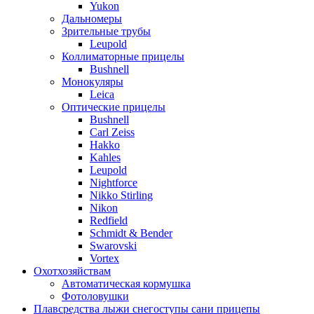
Yukon
Дальномеры
Зрительные трубы
Leupold
Коллиматорные прицелы
Bushnell
Монокуляры
Leica
Оптические прицелы
Bushnell
Carl Zeiss
Hakko
Kahles
Leupold
Nightforce
Nikko Stirling
Nikon
Redfield
Schmidt & Bender
Swarovski
Vortex
Охотхозяйствам
Автоматическая кормушка
Фотоловушки
Плавсредства лыжи снегоступы сани прицепы