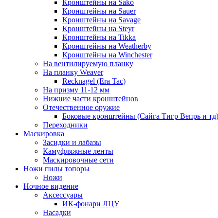
Кронштейны на Sako
Кронштейны на Sauer
Кронштейны на Savage
Кронштейны на Steyr
Кронштейны на Tikka
Кронштейны на Weatherby
Кронштейны на Winchester
На вентилируемую планку
На планку Weaver
Recknagel (Era Tac)
На призму 11-12 мм
Нижние части кронштейнов
Отечественное оружие
Боковые кронштейны (Сайга Тигр Вепрь и тд
Переходники
Маскировка
Засидки и лабазы
Камуфляжные ленты
Маскировочные сети
Ножи пилы топоры
Ножи
Ночное видение
Аксессуары
ИК-фонари ЛЦУ
Насадки