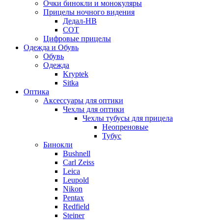
Очки бинокли и монокуляры
Прицелы ночного видения
Дедал-НВ
СОТ
Цифровые прицелы
Одежда и Обувь
Обувь
Одежда
Kryptek
Sitka
Оптика
Аксессуары для оптики
Чехлы для оптики
Чехлы тубусы для прицела
Неопреновые
Тубус
Бинокли
Bushnell
Carl Zeiss
Leica
Leupold
Nikon
Pentax
Redfield
Steiner