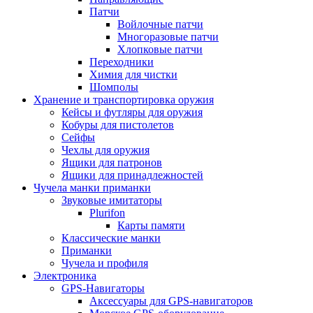
Патчи
Войлочные патчи
Многоразовые патчи
Хлопковые патчи
Переходники
Химия для чистки
Шомполы
Хранение и транспортировка оружия
Кейсы и футляры для оружия
Кобуры для пистолетов
Сейфы
Чехлы для оружия
Ящики для патронов
Ящики для принадлежностей
Чучела манки приманки
Звуковые имитаторы
Plurifon
Карты памяти
Классические манки
Приманки
Чучела и профиля
Электроника
GPS-Навигаторы
Аксессуары для GPS-навигаторов