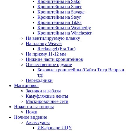
Кронштейны на Sako
Кронштейны на Sauer
Кронштейны на Savage
Кронштейны на Steyr
Кронштейны на Tikka
Кронштейны на Weatherby
Кронштейны на Winchester
На вентилируемую планку
На планку Weaver
Recknagel (Era Tac)
На призму 11-12 мм
Нижние части кронштейнов
Отечественное оружие
Боковые кронштейны (Сайга Тигр Вепрь и
тд)
Переходники
Маскировка
Засидки и лабазы
Камуфляжные ленты
Маскировочные сети
Ножи пилы топоры
Ножи
Ночное видение
Аксессуары
ИК-фонари ЛЦУ