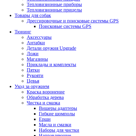
Тепловизионные приборы
Тепловизионные прицелы
Товары для собак
Дрессировочные и поисковые системы GPS
Поисковые системы GPS
Тюнинг
Аксессуары
Антабки
Детали оружия Upgrade
Ложи
Магазины
Приклады и комплекты
Пятки
Рукояти
Цевья
Уход за оружием
Краска воронение
Обработка дерева
Чистка и смазка
Вишеры адаптеры
Гибкие шомполы
Ерши
Масла и смазки
Наборы для чистки
Направляющие