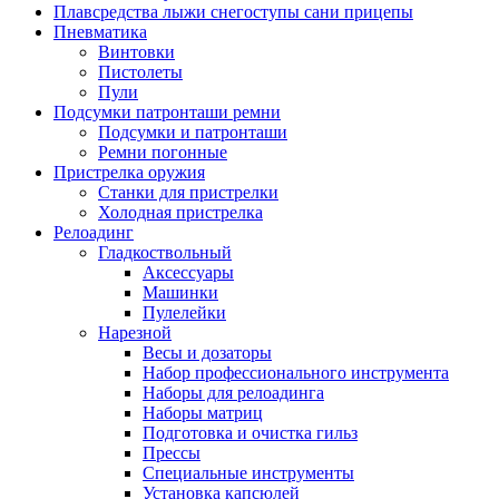
Плавсредства лыжи снегоступы сани прицепы
Пневматика
Винтовки
Пистолеты
Пули
Подсумки патронташи ремни
Подсумки и патронташи
Ремни погонные
Пристрелка оружия
Станки для пристрелки
Холодная пристрелка
Релоадинг
Гладкоствольный
Аксессуары
Машинки
Пулелейки
Нарезной
Весы и дозаторы
Набор профессионального инструмента
Наборы для релоадинга
Наборы матриц
Подготовка и очистка гильз
Прессы
Специальные инструменты
Установка капсюлей