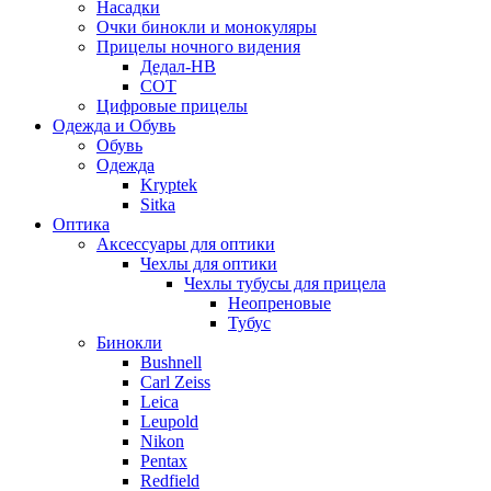
Насадки
Очки бинокли и монокуляры
Прицелы ночного видения
Дедал-НВ
СОТ
Цифровые прицелы
Одежда и Обувь
Обувь
Одежда
Kryptek
Sitka
Оптика
Аксессуары для оптики
Чехлы для оптики
Чехлы тубусы для прицела
Неопреновые
Тубус
Бинокли
Bushnell
Carl Zeiss
Leica
Leupold
Nikon
Pentax
Redfield