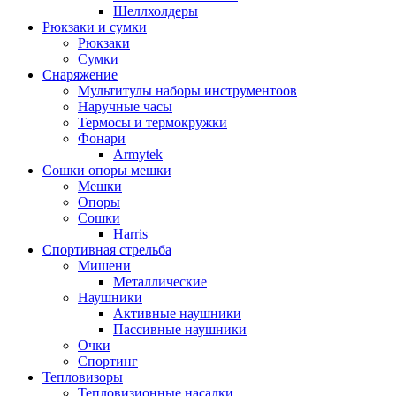
Шеллхолдеры
Рюкзаки и сумки
Рюкзаки
Сумки
Снаряжение
Мультитулы наборы инструментоов
Наручные часы
Термосы и термокружки
Фонари
Armytek
Сошки опоры мешки
Мешки
Опоры
Сошки
Harris
Спортивная стрельба
Мишени
Металлические
Наушники
Активные наушники
Пассивные наушники
Очки
Спортинг
Тепловизоры
Тепловизионные насадки