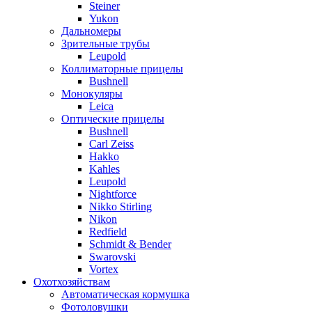
Steiner
Yukon
Дальномеры
Зрительные трубы
Leupold
Коллиматорные прицелы
Bushnell
Монокуляры
Leica
Оптические прицелы
Bushnell
Carl Zeiss
Hakko
Kahles
Leupold
Nightforce
Nikko Stirling
Nikon
Redfield
Schmidt & Bender
Swarovski
Vortex
Охотхозяйствам
Автоматическая кормушка
Фотоловушки