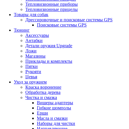
Тепловизионные приборы
Тепловизионные прицелы
Товары для собак
Дрессировочные и поисковые системы GPS
Поисковые системы GPS
Тюнинг
Аксессуары
Антабки
Детали оружия Upgrade
Ложи
Магазины
Приклады и комплекты
Пятки
Рукояти
Цевья
Уход за оружием
Краска воронение
Обработка дерева
Чистка и смазка
Вишеры адаптеры
Гибкие шомполы
Ерши
Масла и смазки
Наборы для чистки
Направляющие