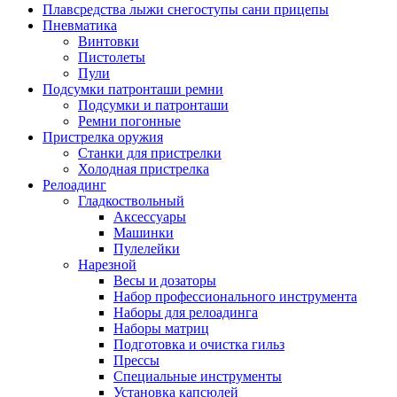
Плавсредства лыжи снегоступы сани прицепы
Пневматика
Винтовки
Пистолеты
Пули
Подсумки патронташи ремни
Подсумки и патронташи
Ремни погонные
Пристрелка оружия
Станки для пристрелки
Холодная пристрелка
Релоадинг
Гладкоствольный
Аксессуары
Машинки
Пулелейки
Нарезной
Весы и дозаторы
Набор профессионального инструмента
Наборы для релоадинга
Наборы матриц
Подготовка и очистка гильз
Прессы
Специальные инструменты
Установка капсюлей