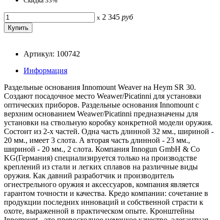
Скидка 33%
2 345
руб
x
Артикул: 100742
Информация
Раздельные основания Innomount Weaver на Heym SR 30.
Создают посадочное место Weawer/Picatinni для установки
оптических приборов. Раздельные основания Innomount с
верхним основанием Weawer/Picatinni предназначены для
установки на ствольную коробку конкретной модели оружия.
Состоит из 2-х частей. Одна часть длинной 32 мм., шириной -
20 мм., имеет 3 слота. А вторая часть длинной - 23 мм.,
шириной - 20 мм., 2 слота. Компания Innogun GmbH & Co
KG(Германия) специализируется только на производстве
креплений из стали и легких сплавов на различные виды
оружия. Как давний разработчик и производитель
огнестрельного оружия и аксессуаров, компания является
гарантом точности и качества. Кредо компании: сочетание в
продукции последних инноваций и собственной страсти к
охоте, выраженной в практическом опыте. Кронштейны
Innomount - это превосходное немецкое качество, элегантная