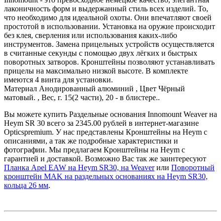
лаконичность форм и выдержанный стиль всех изделий. То,
что необходимо для идеальной охоты. Они впечатляют своей
простотой в использовании. Установка на оружие происходит
без клея, сверления или использования каких-либо
инструментов. Замена прицельных устройств осуществляется
в считанные секунды с помощью двух лёгких и быстрых
поворотных затворов. Кронштейны позволяют устанавливать
прицелы на максимально низкой высоте. В комплекте
имеются 4 винта для установки.
Материал Анодированный алюминий , Цвет Чёрный
матовый. , Вес, г. 15(2 части), 20 - в блистере..
Вы можете купить Раздельные основания Innomount Weaver на
Heym SR 30 всего за 2345.00 рублей в интернет-магазине
Opticspremium. У нас представлены Кронштейны на Heym с
описаниями, а так же подробные характеристики и
фотографии. Мы предлагаем Кронштейны на Heym с
гарантией и доставкой. Возможно Вас так же заинтересуют
Планка Apel EAW на Heym SR30, на Weaver
или
Поворотный
кронштейн MAK на раздельных основаниях на Heym SR30,
кольца 26 мм
.