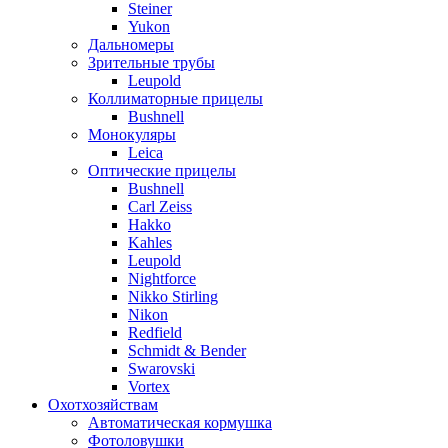
Steiner
Yukon
Дальномеры
Зрительные трубы
Leupold
Коллиматорные прицелы
Bushnell
Монокуляры
Leica
Оптические прицелы
Bushnell
Carl Zeiss
Hakko
Kahles
Leupold
Nightforce
Nikko Stirling
Nikon
Redfield
Schmidt & Bender
Swarovski
Vortex
Охотхозяйствам
Автоматическая кормушка
Фотоловушки