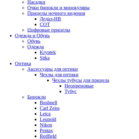
Насадки
Очки бинокли и монокуляры
Прицелы ночного видения
Дедал-НВ
СОТ
Цифровые прицелы
Одежда и Обувь
Обувь
Одежда
Kryptek
Sitka
Оптика
Аксессуары для оптики
Чехлы для оптики
Чехлы тубусы для прицела
Неопреновые
Тубус
Бинокли
Bushnell
Carl Zeiss
Leica
Leupold
Nikon
Pentax
Redfield