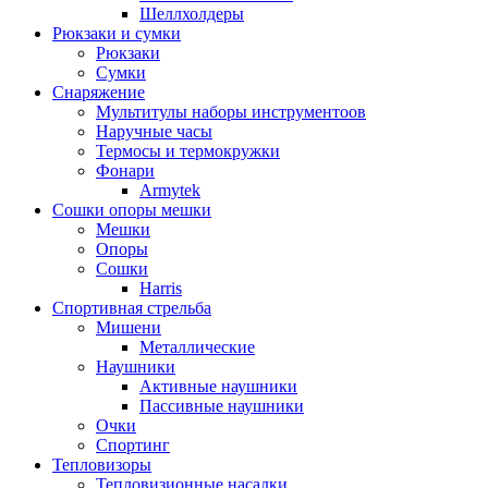
Шеллхолдеры
Рюкзаки и сумки
Рюкзаки
Сумки
Снаряжение
Мультитулы наборы инструментоов
Наручные часы
Термосы и термокружки
Фонари
Armytek
Сошки опоры мешки
Мешки
Опоры
Сошки
Harris
Спортивная стрельба
Мишени
Металлические
Наушники
Активные наушники
Пассивные наушники
Очки
Спортинг
Тепловизоры
Тепловизионные насадки