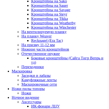
Кронштейны на Sako
Кронштейны на Sauer
Кронштейны на Savage
Кронштейны на Steyr
Кронштейны на Tikka
Кронштейны на Weatherby
Кронштейны на Winchester
На вентилируемую планку
На планку Weaver
Recknagel (Era Tac)
На призму 11-12 мм
Нижние части кронштейнов
Отечественное оружие
Боковые кронштейны (Сайга Тигр Вепрь и
тд)
Переходники
Маскировка
Засидки и лабазы
Камуфляжные ленты
Маскировочные сети
Ножи пилы топоры
Ножи
Ночное видение
Аксессуары
ИК-фонари ЛЦУ