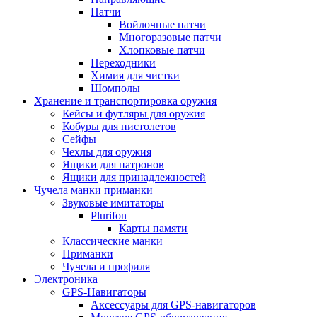
Патчи
Войлочные патчи
Многоразовые патчи
Хлопковые патчи
Переходники
Химия для чистки
Шомполы
Хранение и транспортировка оружия
Кейсы и футляры для оружия
Кобуры для пистолетов
Сейфы
Чехлы для оружия
Ящики для патронов
Ящики для принадлежностей
Чучела манки приманки
Звуковые имитаторы
Plurifon
Карты памяти
Классические манки
Приманки
Чучела и профиля
Электроника
GPS-Навигаторы
Аксессуары для GPS-навигаторов