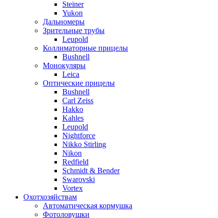
Steiner
Yukon
Дальномеры
Зрительные трубы
Leupold
Коллиматорные прицелы
Bushnell
Монокуляры
Leica
Оптические прицелы
Bushnell
Carl Zeiss
Hakko
Kahles
Leupold
Nightforce
Nikko Stirling
Nikon
Redfield
Schmidt & Bender
Swarovski
Vortex
Охотхозяйствам
Автоматическая кормушка
Фотоловушки