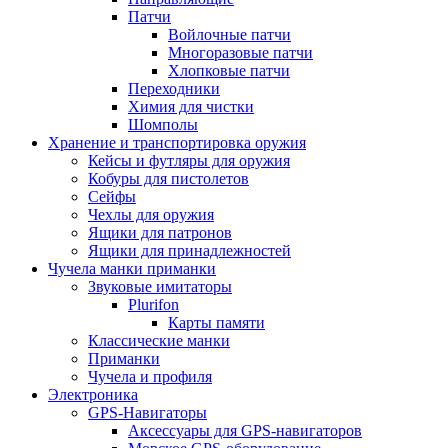
Патчи
Войлочные патчи
Многоразовые патчи
Хлопковые патчи
Переходники
Химия для чистки
Шомполы
Хранение и транспортировка оружия
Кейсы и футляры для оружия
Кобуры для пистолетов
Сейфы
Чехлы для оружия
Ящики для патронов
Ящики для принадлежностей
Чучела манки приманки
Звуковые имитаторы
Plurifon
Карты памяти
Классические манки
Приманки
Чучела и профиля
Электроника
GPS-Навигаторы
Аксессуары для GPS-навигаторов