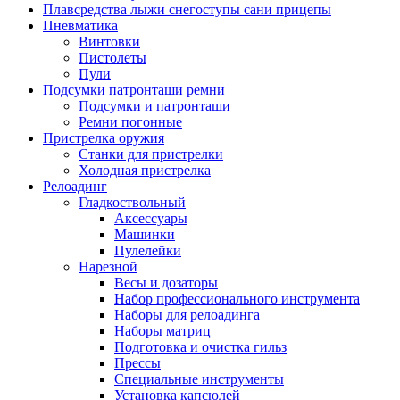
Плавсредства лыжи снегоступы сани прицепы
Пневматика
Винтовки
Пистолеты
Пули
Подсумки патронташи ремни
Подсумки и патронташи
Ремни погонные
Пристрелка оружия
Станки для пристрелки
Холодная пристрелка
Релоадинг
Гладкоствольный
Аксессуары
Машинки
Пулелейки
Нарезной
Весы и дозаторы
Набор профессионального инструмента
Наборы для релоадинга
Наборы матриц
Подготовка и очистка гильз
Прессы
Специальные инструменты
Установка капсюлей