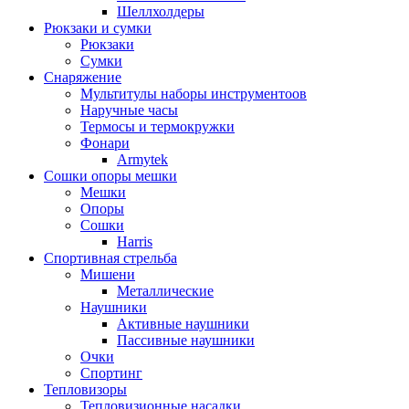
Шеллхолдеры
Рюкзаки и сумки
Рюкзаки
Сумки
Снаряжение
Мультитулы наборы инструментоов
Наручные часы
Термосы и термокружки
Фонари
Armytek
Сошки опоры мешки
Мешки
Опоры
Сошки
Harris
Спортивная стрельба
Мишени
Металлические
Наушники
Активные наушники
Пассивные наушники
Очки
Спортинг
Тепловизоры
Тепловизионные насадки