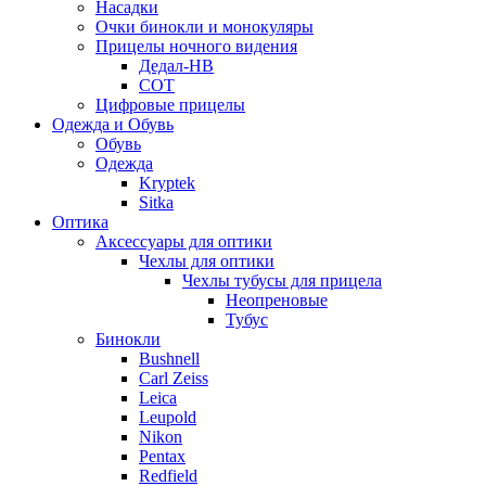
Насадки
Очки бинокли и монокуляры
Прицелы ночного видения
Дедал-НВ
СОТ
Цифровые прицелы
Одежда и Обувь
Обувь
Одежда
Kryptek
Sitka
Оптика
Аксессуары для оптики
Чехлы для оптики
Чехлы тубусы для прицела
Неопреновые
Тубус
Бинокли
Bushnell
Carl Zeiss
Leica
Leupold
Nikon
Pentax
Redfield