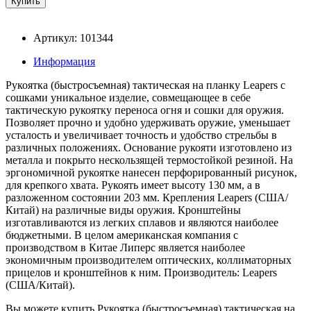
Артикул: 101344
Информация
Рукоятка (быстросъемная) тактическая на планку Leapers с
сошками уникальное изделие, совмещающее в себе
тактическую рукоятку переноса огня и сошки для оружия.
Позволяет прочно и удобно удерживать оружие, уменьшает
усталость и увеличивает точность и удобство стрельбы в
различных положениях. Основание рукояти изготовлено из
металла и покрыто нескользящей термостойкой резиной. На
эргономичной рукоятке нанесен перфорированный рисунок,
для крепкого хвата. Рукоять имеет высоту 130 мм, а в
разложенном состоянии 203 мм. Крепления Leapers (США/
Китай) на различные виды оружия. Кронштейны
изготавливаются из легких сплавов и являются наиболее
бюджетными. В целом американская компания с
производством в Китае Липерс является наиболее
экономичным производителем оптических, коллиматорных
прицелов и кронштейнов к ним. Производитель: Leapers
(США/Китай).
Вы можете купить Рукоятка (быстросъемная) тактическая на