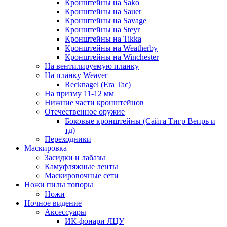
Кронштейны на Sako
Кронштейны на Sauer
Кронштейны на Savage
Кронштейны на Steyr
Кронштейны на Tikka
Кронштейны на Weatherby
Кронштейны на Winchester
На вентилируемую планку
На планку Weaver
Recknagel (Era Tac)
На призму 11-12 мм
Нижние части кронштейнов
Отечественное оружие
Боковые кронштейны (Сайга Тигр Вепрь и
тд)
Переходники
Маскировка
Засидки и лабазы
Камуфляжные ленты
Маскировочные сети
Ножи пилы топоры
Ножи
Ночное видение
Аксессуары
ИК-фонари ЛЦУ