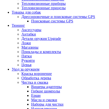
Тепловизионные приборы
Тепловизионные прицелы
Товары для собак
Дрессировочные и поисковые системы GPS
Поисковые системы GPS
Тюнинг
Аксессуары
Антабки
Детали оружия Upgrade
Ложи
Магазины
Приклады и комплекты
Пятки
Рукояти
Цевья
Уход за оружием
Краска воронение
Обработка дерева
Чистка и смазка
Вишеры адаптеры
Гибкие шомполы
Ерши
Масла и смазки
Наборы для чистки
Направляющие