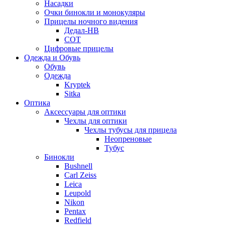
Насадки
Очки бинокли и монокуляры
Прицелы ночного видения
Дедал-НВ
СОТ
Цифровые прицелы
Одежда и Обувь
Обувь
Одежда
Kryptek
Sitka
Оптика
Аксессуары для оптики
Чехлы для оптики
Чехлы тубусы для прицела
Неопреновые
Тубус
Бинокли
Bushnell
Carl Zeiss
Leica
Leupold
Nikon
Pentax
Redfield