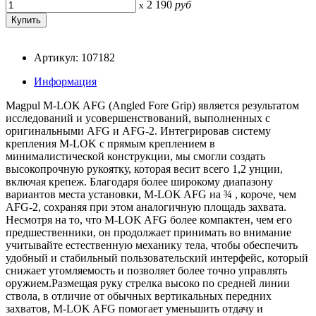
2 190
руб
x
Артикул: 107182
Информация
Magpul M-LOK AFG (Angled Fore Grip) является результатом
исследований и усовершенствований, выполненных с
оригинальными AFG и AFG-2. Интегрировав систему
крепления M-LOK с прямым креплением в
минималистической конструкции, мы смогли создать
высокопрочную рукоятку, которая весит всего 1,2 унции,
включая крепеж. Благодаря более широкому диапазону
вариантов места установки, M-LOK AFG на ¾ , короче, чем
AFG-2, сохраняя при этом аналогичную площадь захвата.
Несмотря на то, что M-LOK AFG более компактен, чем его
предшественники, он продолжает принимать во внимание
учитывайте естественную механику тела, чтобы обеспечить
удобный и стабильный пользовательский интерфейс, который
снижает утомляемость и позволяет более точно управлять
оружием.Размещая руку стрелка высоко по средней линии
ствола, в отличие от обычных вертикальных передних
захватов, M-LOK AFG помогает уменьшить отдачу и