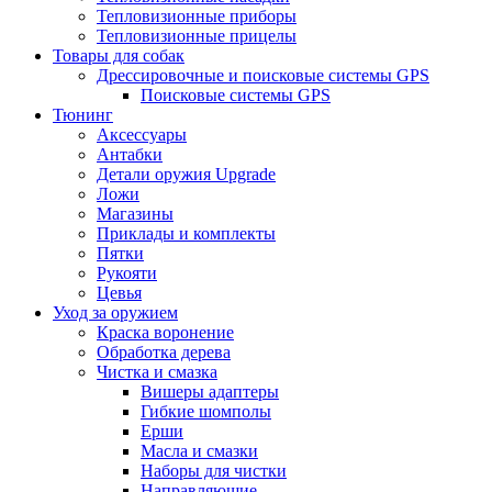
Тепловизионные приборы
Тепловизионные прицелы
Товары для собак
Дрессировочные и поисковые системы GPS
Поисковые системы GPS
Тюнинг
Аксессуары
Антабки
Детали оружия Upgrade
Ложи
Магазины
Приклады и комплекты
Пятки
Рукояти
Цевья
Уход за оружием
Краска воронение
Обработка дерева
Чистка и смазка
Вишеры адаптеры
Гибкие шомполы
Ерши
Масла и смазки
Наборы для чистки
Направляющие