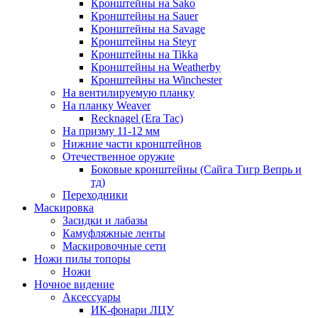
Кронштейны на Sako
Кронштейны на Sauer
Кронштейны на Savage
Кронштейны на Steyr
Кронштейны на Tikka
Кронштейны на Weatherby
Кронштейны на Winchester
На вентилируемую планку
На планку Weaver
Recknagel (Era Tac)
На призму 11-12 мм
Нижние части кронштейнов
Отечественное оружие
Боковые кронштейны (Сайга Тигр Вепрь и
тд)
Переходники
Маскировка
Засидки и лабазы
Камуфляжные ленты
Маскировочные сети
Ножи пилы топоры
Ножи
Ночное видение
Аксессуары
ИК-фонари ЛЦУ