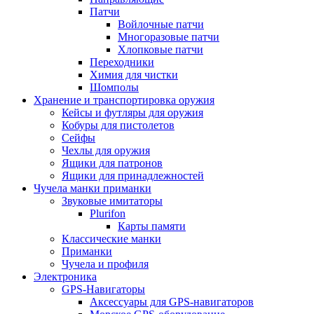
Патчи
Войлочные патчи
Многоразовые патчи
Хлопковые патчи
Переходники
Химия для чистки
Шомполы
Хранение и транспортировка оружия
Кейсы и футляры для оружия
Кобуры для пистолетов
Сейфы
Чехлы для оружия
Ящики для патронов
Ящики для принадлежностей
Чучела манки приманки
Звуковые имитаторы
Plurifon
Карты памяти
Классические манки
Приманки
Чучела и профиля
Электроника
GPS-Навигаторы
Аксессуары для GPS-навигаторов