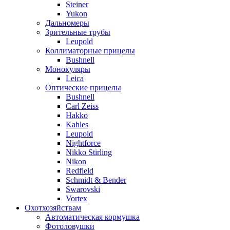
Steiner
Yukon
Дальномеры
Зрительные трубы
Leupold
Коллиматорные прицелы
Bushnell
Монокуляры
Leica
Оптические прицелы
Bushnell
Carl Zeiss
Hakko
Kahles
Leupold
Nightforce
Nikko Stirling
Nikon
Redfield
Schmidt & Bender
Swarovski
Vortex
Охотхозяйствам
Автоматическая кормушка
Фотоловушки