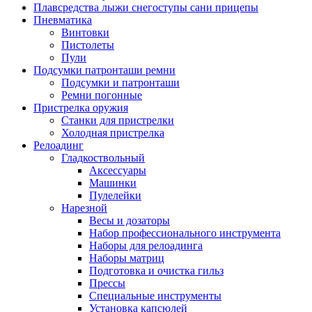
Плавсредства лыжи снегоступы сани прицепы
Пневматика
Винтовки
Пистолеты
Пули
Подсумки патронташи ремни
Подсумки и патронташи
Ремни погонные
Пристрелка оружия
Станки для пристрелки
Холодная пристрелка
Релоадинг
Гладкоствольный
Аксессуары
Машинки
Пулелейки
Нарезной
Весы и дозаторы
Набор профессионального инструмента
Наборы для релоадинга
Наборы матриц
Подготовка и очистка гильз
Прессы
Специальные инструменты
Установка капсюлей