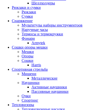
Шеллхолдеры
Рюкзаки и сумки
Рюкзаки
Сумки
Снаряжение
Мультитулы наборы инструментоов
Наручные часы
Термосы и термокружки
Фонари
Armytek
Сошки опоры мешки
Мешки
Опоры
Сошки
Harris
Спортивная стрельба
Мишени
Металлические
Наушники
Активные наушники
Пассивные наушники
Очки
Спортинг
Тепловизоры
Тепловизионные насадки