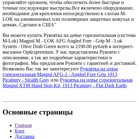
управляйте оружием, чтобы обеспечить более быстрые и
точные последующие выстрелы.Все включено оборудование,
необходимое для крепления непосредственно к слотам M-
LOK на алюминиевых или полимерных защитных кожухах и
цевьях. Сделано в США"
Вы можете купить Рукоятка на цевье горизонтальная (система
M-Lok) Magpul M - LOK AFG Angled Fore - Grip M - Lok
System - Olive Drab Green всего за 2190.00 рублей в интернет-
магазине Opticspremium. У нас представлены Рукояти с
описаниями, а так же подробные характеристики и
фотографии. Мы предлагаем Рукояти с гарантией и доставкой.
Возможно Вас так же заинтересуют
Рукоятка на цевье
горизонтальная Magpul AFG-2 - Angled Fore Grip 1913
Picatinny - Stealth Gray
или
Рукоятка на цевье горизонтальная
Magpul XTM Hand Stop Kit, 1913 Picatinny - Flat Dark Earth
.
Основные
страницы
Главная
Блог
Доставка