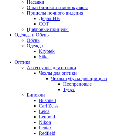
Насадки
Очки бинокли и монокуляры
Прицелы ночного видения
Дедал-НВ
СОТ
Цифровые прицелы
Одежда и Обувь
Обувь
Одежда
Kryptek
Sitka
Оптика
Аксессуары для оптики
Чехлы для оптики
Чехлы тубусы для прицела
Неопреновые
Тубус
Бинокли
Bushnell
Carl Zeiss
Leica
Leupold
Nikon
Pentax
Redfield