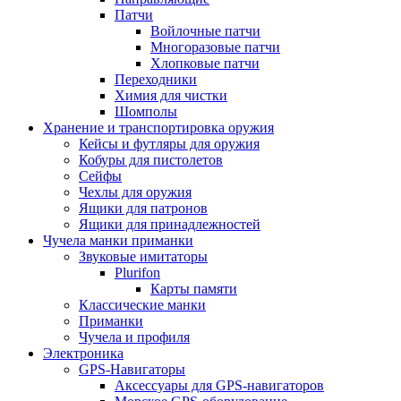
Патчи
Войлочные патчи
Многоразовые патчи
Хлопковые патчи
Переходники
Химия для чистки
Шомполы
Хранение и транспортировка оружия
Кейсы и футляры для оружия
Кобуры для пистолетов
Сейфы
Чехлы для оружия
Ящики для патронов
Ящики для принадлежностей
Чучела манки приманки
Звуковые имитаторы
Plurifon
Карты памяти
Классические манки
Приманки
Чучела и профиля
Электроника
GPS-Навигаторы
Аксессуары для GPS-навигаторов