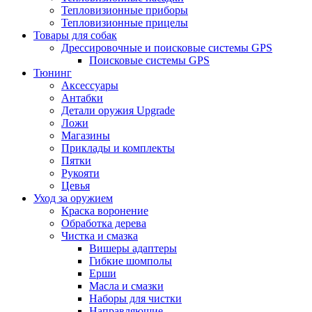
Тепловизионные приборы
Тепловизионные прицелы
Товары для собак
Дрессировочные и поисковые системы GPS
Поисковые системы GPS
Тюнинг
Аксессуары
Антабки
Детали оружия Upgrade
Ложи
Магазины
Приклады и комплекты
Пятки
Рукояти
Цевья
Уход за оружием
Краска воронение
Обработка дерева
Чистка и смазка
Вишеры адаптеры
Гибкие шомполы
Ерши
Масла и смазки
Наборы для чистки
Направляющие