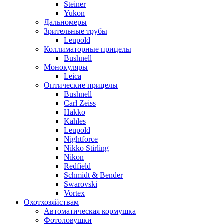
Steiner
Yukon
Дальномеры
Зрительные трубы
Leupold
Коллиматорные прицелы
Bushnell
Монокуляры
Leica
Оптические прицелы
Bushnell
Carl Zeiss
Hakko
Kahles
Leupold
Nightforce
Nikko Stirling
Nikon
Redfield
Schmidt & Bender
Swarovski
Vortex
Охотхозяйствам
Автоматическая кормушка
Фотоловушки