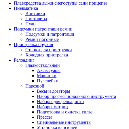
Плавсредства лыжи снегоступы сани прицепы
Пневматика
Винтовки
Пистолеты
Пули
Подсумки патронташи ремни
Подсумки и патронташи
Ремни погонные
Пристрелка оружия
Станки для пристрелки
Холодная пристрелка
Релоадинг
Гладкоствольный
Аксессуары
Машинки
Пулелейки
Нарезной
Весы и дозаторы
Набор профессионального инструмента
Наборы для релоадинга
Наборы матриц
Подготовка и очистка гильз
Прессы
Специальные инструменты
Установка капсюлей