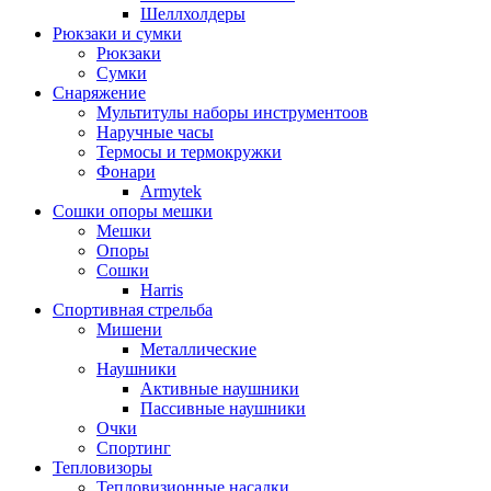
Шеллхолдеры
Рюкзаки и сумки
Рюкзаки
Сумки
Снаряжение
Мультитулы наборы инструментоов
Наручные часы
Термосы и термокружки
Фонари
Armytek
Сошки опоры мешки
Мешки
Опоры
Сошки
Harris
Спортивная стрельба
Мишени
Металлические
Наушники
Активные наушники
Пассивные наушники
Очки
Спортинг
Тепловизоры
Тепловизионные насадки