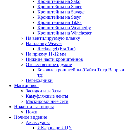
Кронштейны на Sako
Кронштейны на Sauer
Кронштейны на Savage
Кронштейны на Steyr
Кронштейны на Tikka
Кронштейны на Weatherby
Кронштейны на Winchester
На вентилируемую планку
На планку Weaver
Recknagel (Era Tac)
На призму 11-12 мм
Нижние части кронштейнов
Отечественное оружие
Боковые кронштейны (Сайга Тигр Вепрь и
тд)
Переходники
Маскировка
Засидки и лабазы
Камуфляжные ленты
Маскировочные сети
Ножи пилы топоры
Ножи
Ночное видение
Аксессуары
ИК-фонари ЛЦУ