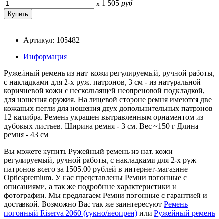
1 505
руб
x
Артикул: 105482
Информация
Ружейный ремень из нат. кожи регулируемый, ручной работы,
с накладками для 2-х руж. патронов, 3 см - из натуральной
коричневой кожи с нескользящей неопреновой подкладкой,
для ношения оружия. На лицевой стороне ремня имеются две
кожаных петли для ношения двух допольнительных патронов
12 калибра. Ремень украшен вытравленным орнаментом из
дубовых листьев. Ширина ремня - 3 см. Вес ~150 г Длина
ремня - 43 см
Вы можете купить Ружейный ремень из нат. кожи
регулируемый, ручной работы, с накладками для 2-х руж.
патронов всего за 1505.00 рублей в интернет-магазине
Opticspremium. У нас представлены Ремни погонные с
описаниями, а так же подробные характеристики и
фотографии. Мы предлагаем Ремни погонные с гарантией и
доставкой. Возможно Вас так же заинтересуют
Ремень
погонный Riserva 2060 (сукно/неопрен)
или
Ружейный ремень