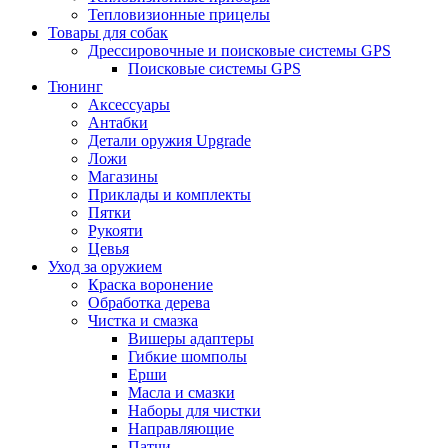
Тепловизионные прицелы
Товары для собак
Дрессировочные и поисковые системы GPS
Поисковые системы GPS
Тюнинг
Аксессуары
Антабки
Детали оружия Upgrade
Ложи
Магазины
Приклады и комплекты
Пятки
Рукояти
Цевья
Уход за оружием
Краска воронение
Обработка дерева
Чистка и смазка
Вишеры адаптеры
Гибкие шомполы
Ерши
Масла и смазки
Наборы для чистки
Направляющие
Патчи