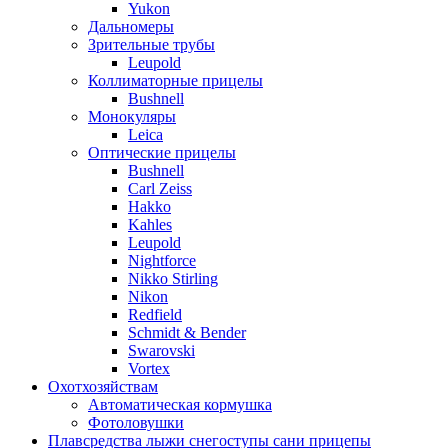
Yukon
Дальномеры
Зрительные трубы
Leupold
Коллиматорные прицелы
Bushnell
Монокуляры
Leica
Оптические прицелы
Bushnell
Carl Zeiss
Hakko
Kahles
Leupold
Nightforce
Nikko Stirling
Nikon
Redfield
Schmidt & Bender
Swarovski
Vortex
Охотхозяйствам
Автоматическая кормушка
Фотоловушки
Плавсредства лыжи снегоступы сани прицепы