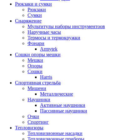
Рюкзаки и сумки
Рюкзаки
Сумки
Снаряжение
Мультитулы наборы инструментоов
Наручные часы
Термосы и термокружки
Фонари
Armytek
Сошки опоры мешки
Мешки
Опоры
Сошки
Harris
Спортивная стрельба
Мишени
Металлические
Наушники
Активные наушники
Пассивные наушники
Очки
Спортинг
Тепловизоры
Тепловизионные насадки
Тепловизионные приборы