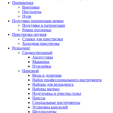
Пневматика
Винтовки
Пистолеты
Пули
Подсумки патронташи ремни
Подсумки и патронташи
Ремни погонные
Пристрелка оружия
Станки для пристрелки
Холодная пристрелка
Релоадинг
Гладкоствольный
Аксессуары
Машинки
Пулелейки
Нарезной
Весы и дозаторы
Набор профессионального инструмента
Наборы для релоадинга
Наборы матриц
Подготовка и очистка гильз
Прессы
Специальные инструменты
Установка капсюлей
Шеллхолдеры