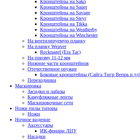
Кронштейны на Sako
Кронштейны на Sauer
Кронштейны на Savage
Кронштейны на Steyr
Кронштейны на Tikka
Кронштейны на Weatherby
Кронштейны на Winchester
На вентилируемую планку
На планку Weaver
Recknagel (Era Tac)
На призму 11-12 мм
Нижние части кронштейнов
Отечественное оружие
Боковые кронштейны (Сайга Тигр Вепрь и тд
Переходники
Маскировка
Засидки и лабазы
Камуфляжные ленты
Маскировочные сети
Ножи пилы топоры
Ножи
Ночное видение
Аксессуары
ИК-фонари ЛЦУ
Насадки