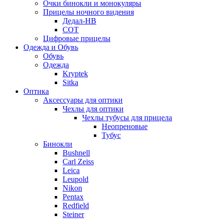
Очки бинокли и монокуляры
Прицелы ночного видения
Дедал-НВ
СОТ
Цифровые прицелы
Одежда и Обувь
Обувь
Одежда
Kryptek
Sitka
Оптика
Аксессуары для оптики
Чехлы для оптики
Чехлы тубусы для прицела
Неопреновые
Тубус
Бинокли
Bushnell
Carl Zeiss
Leica
Leupold
Nikon
Pentax
Redfield
Steiner