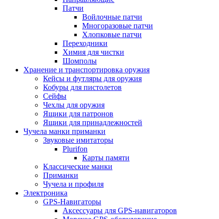
Патчи
Войлочные патчи
Многоразовые патчи
Хлопковые патчи
Переходники
Химия для чистки
Шомполы
Хранение и транспортировка оружия
Кейсы и футляры для оружия
Кобуры для пистолетов
Сейфы
Чехлы для оружия
Ящики для патронов
Ящики для принадлежностей
Чучела манки приманки
Звуковые имитаторы
Plurifon
Карты памяти
Классические манки
Приманки
Чучела и профиля
Электроника
GPS-Навигаторы
Аксессуары для GPS-навигаторов