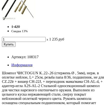
1 420
Скидка 13%
1 235
руб
x
Артикул: 108317
Информация
Шомпол ЧИСТОGUN К..22-.26 (стержень Ø , 5мм), нерж. в
оплетке нейлон, L= 25см, резьба папа 8/36, подшипник, не для
CZ.22lr + вишер CH-22J, + переходник мама/мама CH-AL-4, +
адаптер-игла A2S-AL-2 Стальной односекционный шомпол
для чистки нарезного охотничьего оружия. Выполнен из
цельного куска нержавеющей стали, сверху покрыт
нейлоновой оплеткой черного цвета. Рукоять шомпола
оснащена специальным подшипником, который помогает