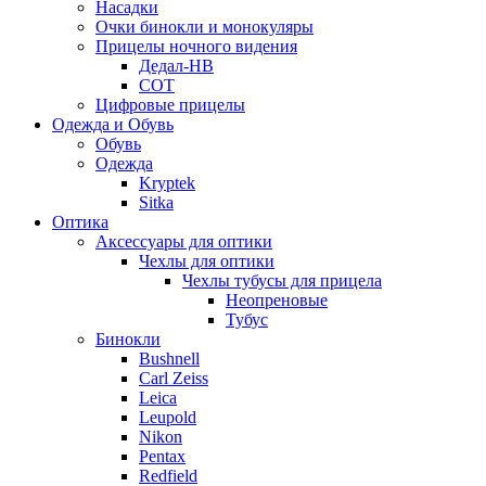
Насадки
Очки бинокли и монокуляры
Прицелы ночного видения
Дедал-НВ
СОТ
Цифровые прицелы
Одежда и Обувь
Обувь
Одежда
Kryptek
Sitka
Оптика
Аксессуары для оптики
Чехлы для оптики
Чехлы тубусы для прицела
Неопреновые
Тубус
Бинокли
Bushnell
Carl Zeiss
Leica
Leupold
Nikon
Pentax
Redfield