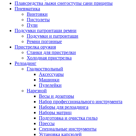
Плавсредства лыжи снегоступы сани прицепы
Пневматика
Винтовки
Пистолеты
Пули
Подсумки патронташи ремни
Подсумки и патронташи
Ремни погонные
Пристрелка оружия
Станки для пристрелки
Холодная пристрелка
Релоадинг
Гладкоствольный
Аксессуары
Машинки
Пулелейки
Нарезной
Весы и дозаторы
Набор профессионального инструмента
Наборы для релоадинга
Наборы матриц
Подготовка и очистка гильз
Прессы
Специальные инструменты
Установка капсюлей