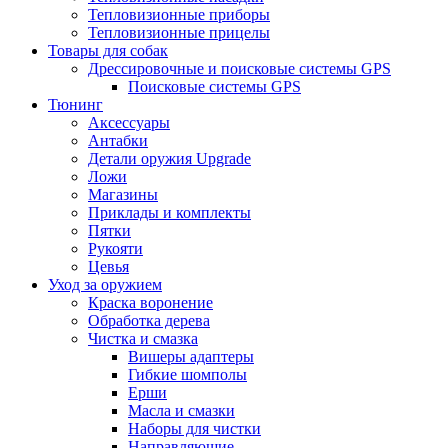
Тепловизионные приборы
Тепловизионные прицелы
Товары для собак
Дрессировочные и поисковые системы GPS
Поисковые системы GPS
Тюнинг
Аксессуары
Антабки
Детали оружия Upgrade
Ложи
Магазины
Приклады и комплекты
Пятки
Рукояти
Цевья
Уход за оружием
Краска воронение
Обработка дерева
Чистка и смазка
Вишеры адаптеры
Гибкие шомполы
Ерши
Масла и смазки
Наборы для чистки
Направляющие