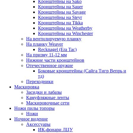
Кронштейны на Sako
Кронштейны на Sauer
Кронштейны на Savage
Кронштейны на Steyr
Кронштейны на Tikka
Кронштейны на Weatherby
Кронштейны на Winchester
На вентилируемую планку
На планку Weaver
Recknagel (Era Tac)
На призму 11-12 мм
Нижние части кронштейнов
Отечественное оружие
Боковые кронштейны (Сайга Тигр Вепрь и
тд)
Переходники
Маскировка
Засидки и лабазы
Камуфляжные ленты
Маскировочные сети
Ножи пилы топоры
Ножи
Ночное видение
Аксессуары
ИК-фонари ЛЦУ