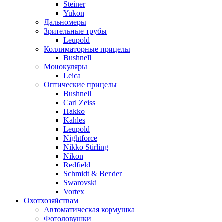
Steiner
Yukon
Дальномеры
Зрительные трубы
Leupold
Коллиматорные прицелы
Bushnell
Монокуляры
Leica
Оптические прицелы
Bushnell
Carl Zeiss
Hakko
Kahles
Leupold
Nightforce
Nikko Stirling
Nikon
Redfield
Schmidt & Bender
Swarovski
Vortex
Охотхозяйствам
Автоматическая кормушка
Фотоловушки