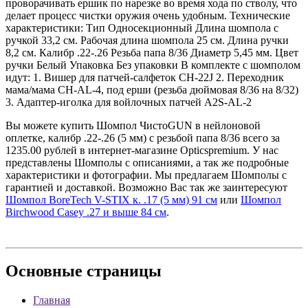
проворачивать ершик по нарезке во время хода по стволу, что
делает процесс чистки оружия очень удобным. Технические
характеристики: Тип Односекционный Длина шомпола с
ручкой 33,2 см. Рабочая длина шомпола 25 см. Длина ручки
8,2 см. Калибр .22-.26 Резьба папа 8/36 Диаметр 5,45 мм. Цвет
ручки Белый Упаковка Без упаковки В комплекте с шомполом
идут: 1. Вишер для патчей-салфеток CH-22J 2. Переходник
мама/мама CH-AL-4, под ерши (резьба дюймовая 8/36 на 8/32)
3. Адаптер-иголка для войлочных патчей A2S-AL-2
Вы можете купить Шомпол ЧистоGUN в нейлоновой
оплетке, калибр .22-.26 (5 мм) с резьбой папа 8/36 всего за
1235.00 рублей в интернет-магазине Opticspremium. У нас
представлены Шомполы с описаниями, а так же подробные
характеристики и фотографии. Мы предлагаем Шомполы с
гарантией и доставкой. Возможно Вас так же заинтересуют
Шомпол BoreTech V-STIX к. .17 (5 мм) 91 см
или
Шомпол
Birchwood Casey .27 и выше 84 см
.
Основные
страницы
Главная