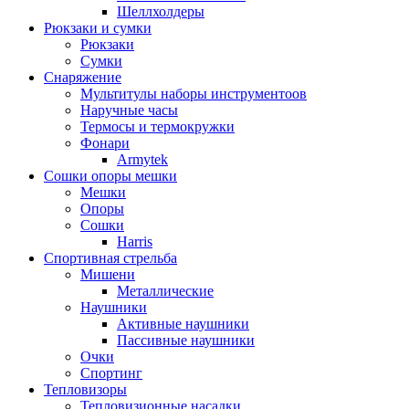
Шеллхолдеры
Рюкзаки и сумки
Рюкзаки
Сумки
Снаряжение
Мультитулы наборы инструментоов
Наручные часы
Термосы и термокружки
Фонари
Armytek
Сошки опоры мешки
Мешки
Опоры
Сошки
Harris
Спортивная стрельба
Мишени
Металлические
Наушники
Активные наушники
Пассивные наушники
Очки
Спортинг
Тепловизоры
Тепловизионные насадки