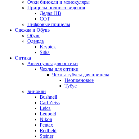
Очки бинокли и монокуляры
Прицелы ночного видения
Дедал-НВ
СОТ
Цифровые прицелы
Одежда и Обувь
Обувь
Одежда
Kryptek
Sitka
Оптика
Аксессуары для оптики
Чехлы для оптики
Чехлы тубусы для прицела
Неопреновые
Тубус
Бинокли
Bushnell
Carl Zeiss
Leica
Leupold
Nikon
Pentax
Redfield
Steiner