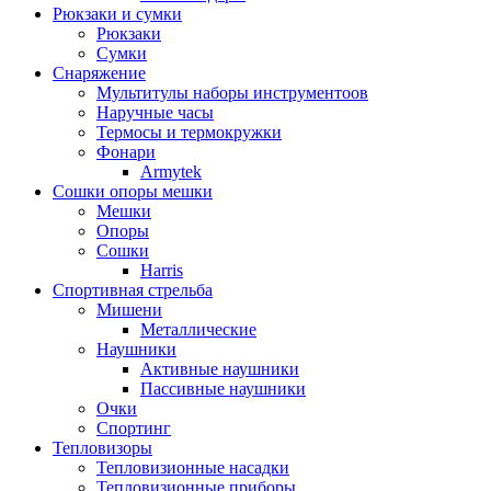
Рюкзаки и сумки
Рюкзаки
Сумки
Снаряжение
Мультитулы наборы инструментоов
Наручные часы
Термосы и термокружки
Фонари
Armytek
Сошки опоры мешки
Мешки
Опоры
Сошки
Harris
Спортивная стрельба
Мишени
Металлические
Наушники
Активные наушники
Пассивные наушники
Очки
Спортинг
Тепловизоры
Тепловизионные насадки
Тепловизионные приборы