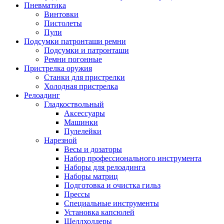
Пневматика
Винтовки
Пистолеты
Пули
Подсумки патронташи ремни
Подсумки и патронташи
Ремни погонные
Пристрелка оружия
Станки для пристрелки
Холодная пристрелка
Релоадинг
Гладкоствольный
Аксессуары
Машинки
Пулелейки
Нарезной
Весы и дозаторы
Набор профессионального инструмента
Наборы для релоадинга
Наборы матриц
Подготовка и очистка гильз
Прессы
Специальные инструменты
Установка капсюлей
Шеллхолдеры