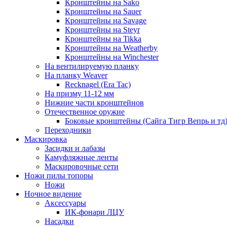
Кронштейны на Sako
Кронштейны на Sauer
Кронштейны на Savage
Кронштейны на Steyr
Кронштейны на Tikka
Кронштейны на Weatherby
Кронштейны на Winchester
На вентилируемую планку
На планку Weaver
Recknagel (Era Tac)
На призму 11-12 мм
Нижние части кронштейнов
Отечественное оружие
Боковые кронштейны (Сайга Тигр Вепрь и тд
Переходники
Маскировка
Засидки и лабазы
Камуфляжные ленты
Маскировочные сети
Ножи пилы топоры
Ножи
Ночное видение
Аксессуары
ИК-фонари ЛЦУ
Насадки