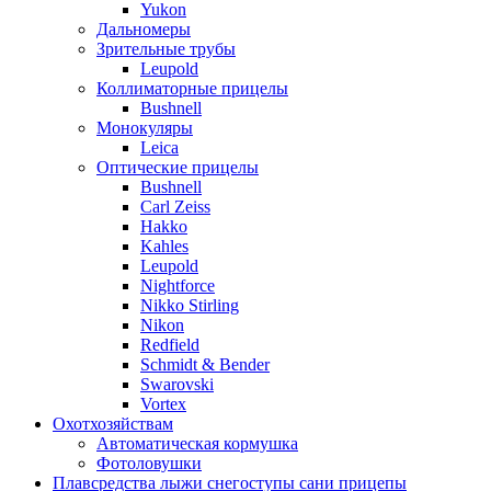
Yukon
Дальномеры
Зрительные трубы
Leupold
Коллиматорные прицелы
Bushnell
Монокуляры
Leica
Оптические прицелы
Bushnell
Carl Zeiss
Hakko
Kahles
Leupold
Nightforce
Nikko Stirling
Nikon
Redfield
Schmidt & Bender
Swarovski
Vortex
Охотхозяйствам
Автоматическая кормушка
Фотоловушки
Плавсредства лыжи снегоступы сани прицепы