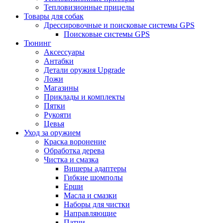
Тепловизионные прицелы
Товары для собак
Дрессировочные и поисковые системы GPS
Поисковые системы GPS
Тюнинг
Аксессуары
Антабки
Детали оружия Upgrade
Ложи
Магазины
Приклады и комплекты
Пятки
Рукояти
Цевья
Уход за оружием
Краска воронение
Обработка дерева
Чистка и смазка
Вишеры адаптеры
Гибкие шомполы
Ерши
Масла и смазки
Наборы для чистки
Направляющие
Патчи