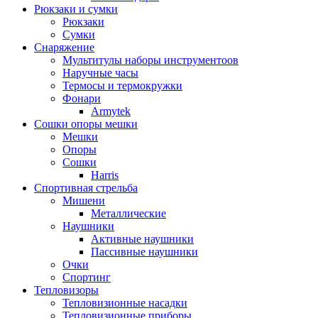
Рюкзаки и сумки
Рюкзаки
Сумки
Снаряжение
Мультитулы наборы инструментоов
Наручные часы
Термосы и термокружки
Фонари
Armytek
Сошки опоры мешки
Мешки
Опоры
Сошки
Harris
Спортивная стрельба
Мишени
Металлические
Наушники
Активные наушники
Пассивные наушники
Очки
Спортинг
Тепловизоры
Тепловизионные насадки
Тепловизионные приборы