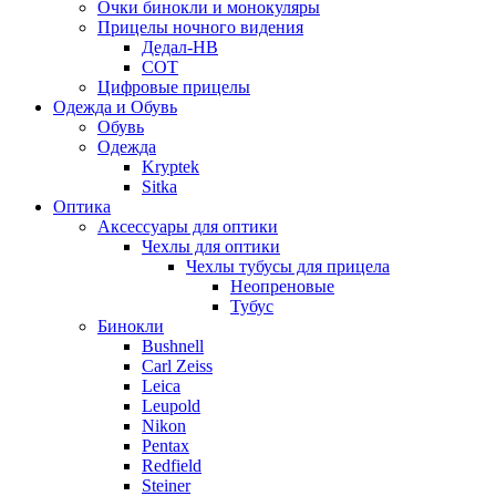
Очки бинокли и монокуляры
Прицелы ночного видения
Дедал-НВ
СОТ
Цифровые прицелы
Одежда и Обувь
Обувь
Одежда
Kryptek
Sitka
Оптика
Аксессуары для оптики
Чехлы для оптики
Чехлы тубусы для прицела
Неопреновые
Тубус
Бинокли
Bushnell
Carl Zeiss
Leica
Leupold
Nikon
Pentax
Redfield
Steiner