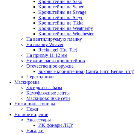
Кронштейны на Sako
Кронштейны на Sauer
Кронштейны на Savage
Кронштейны на Steyr
Кронштейны на Tikka
Кронштейны на Weatherby
Кронштейны на Winchester
На вентилируемую планку
На планку Weaver
Recknagel (Era Tac)
На призму 11-12 мм
Нижние части кронштейнов
Отечественное оружие
Боковые кронштейны (Сайга Тигр Вепрь и тд
Переходники
Маскировка
Засидки и лабазы
Камуфляжные ленты
Маскировочные сети
Ножи пилы топоры
Ножи
Ночное видение
Аксессуары
ИК-фонари ЛЦУ
Насадки