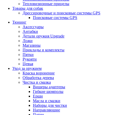
Тепловизионные прицелы
Товары для собак
Дрессировочные и поисковые системы GPS
Поисковые системы GPS
Тюнинг
Аксессуары
Антабки
Детали оружия Upgrade
Ложи
Магазины
Приклады и комплекты
Пятки
Рукояти
Цевья
Уход за оружием
Краска воронение
Обработка дерева
Чистка и смазка
Вишеры адаптеры
Гибкие шомполы
Ерши
Масла и смазки
Наборы для чистки
Направляющие
Патчи