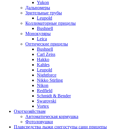
Yukon
Дальномеры
Зрительные трубы
Leupold
Коллиматорные прицелы
Bushnell
Монокуляры
Leica
Оптические прицелы
Bushnell
Carl Zeiss
Hakko
Kahles
Leupold
Nightforce
Nikko Stirling
Nikon
Redfield
Schmidt & Bender
Swarovski
Vortex
Охотхозяйствам
Автоматическая кормушка
Фотоловушки
Плавсредства лыжи снегоступы сани прицепы