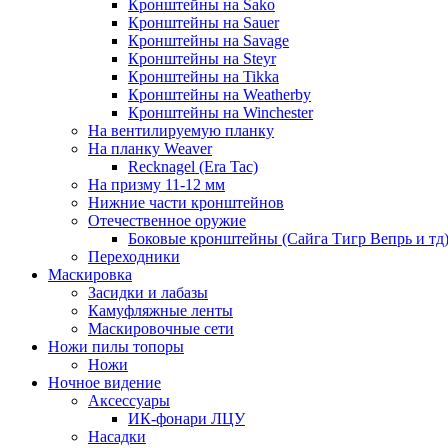
Кронштейны на Sako
Кронштейны на Sauer
Кронштейны на Savage
Кронштейны на Steyr
Кронштейны на Tikka
Кронштейны на Weatherby
Кронштейны на Winchester
На вентилируемую планку
На планку Weaver
Recknagel (Era Tac)
На призму 11-12 мм
Нижние части кронштейнов
Отечественное оружие
Боковые кронштейны (Сайга Тигр Вепрь и тд
Переходники
Маскировка
Засидки и лабазы
Камуфляжные ленты
Маскировочные сети
Ножи пилы топоры
Ножи
Ночное видение
Аксессуары
ИК-фонари ЛЦУ
Насадки