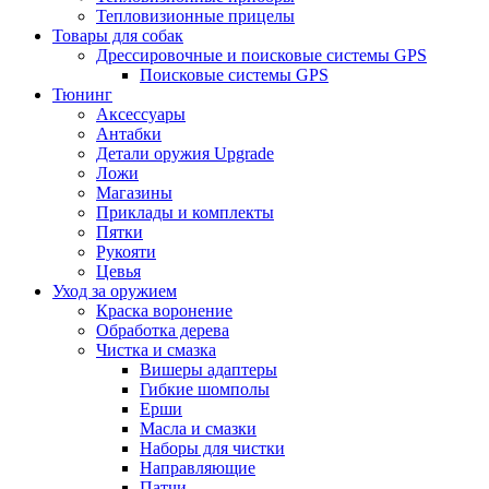
Тепловизионные прицелы
Товары для собак
Дрессировочные и поисковые системы GPS
Поисковые системы GPS
Тюнинг
Аксессуары
Антабки
Детали оружия Upgrade
Ложи
Магазины
Приклады и комплекты
Пятки
Рукояти
Цевья
Уход за оружием
Краска воронение
Обработка дерева
Чистка и смазка
Вишеры адаптеры
Гибкие шомполы
Ерши
Масла и смазки
Наборы для чистки
Направляющие
Патчи