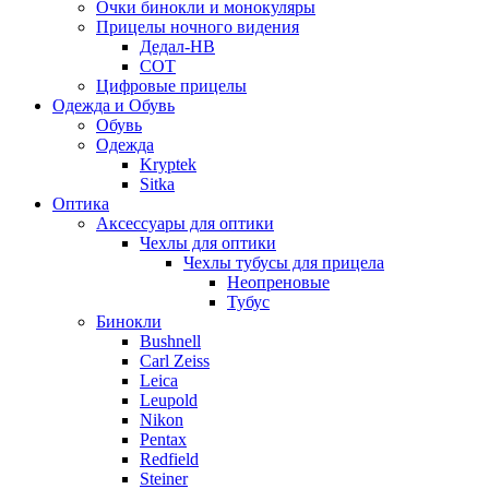
Очки бинокли и монокуляры
Прицелы ночного видения
Дедал-НВ
СОТ
Цифровые прицелы
Одежда и Обувь
Обувь
Одежда
Kryptek
Sitka
Оптика
Аксессуары для оптики
Чехлы для оптики
Чехлы тубусы для прицела
Неопреновые
Тубус
Бинокли
Bushnell
Carl Zeiss
Leica
Leupold
Nikon
Pentax
Redfield
Steiner