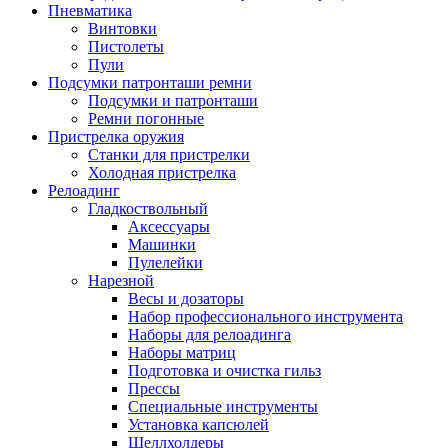
Пневматика
Винтовки
Пистолеты
Пули
Подсумки патронташи ремни
Подсумки и патронташи
Ремни погонные
Пристрелка оружия
Станки для пристрелки
Холодная пристрелка
Релоадинг
Гладкоствольный
Аксессуары
Машинки
Пулелейки
Нарезной
Весы и дозаторы
Набор профессионального инструмента
Наборы для релоадинга
Наборы матриц
Подготовка и очистка гильз
Прессы
Специальные инструменты
Установка капсюлей
Шеллхолдеры