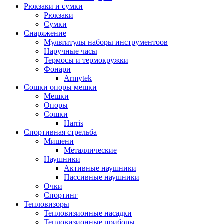
Рюкзаки и сумки
Рюкзаки
Сумки
Снаряжение
Мультитулы наборы инструментоов
Наручные часы
Термосы и термокружки
Фонари
Armytek
Сошки опоры мешки
Мешки
Опоры
Сошки
Harris
Спортивная стрельба
Мишени
Металлические
Наушники
Активные наушники
Пассивные наушники
Очки
Спортинг
Тепловизоры
Тепловизионные насадки
Тепловизионные приборы