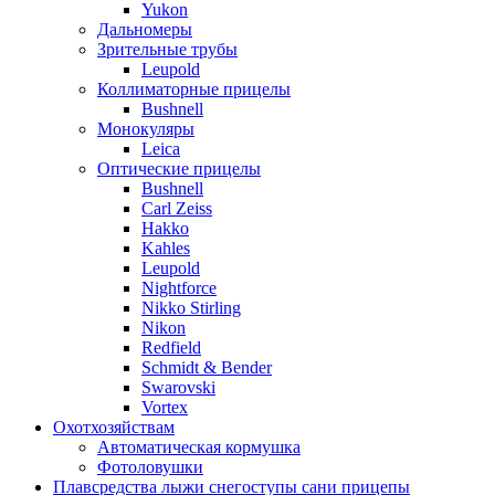
Yukon
Дальномеры
Зрительные трубы
Leupold
Коллиматорные прицелы
Bushnell
Монокуляры
Leica
Оптические прицелы
Bushnell
Carl Zeiss
Hakko
Kahles
Leupold
Nightforce
Nikko Stirling
Nikon
Redfield
Schmidt & Bender
Swarovski
Vortex
Охотхозяйствам
Автоматическая кормушка
Фотоловушки
Плавсредства лыжи снегоступы сани прицепы