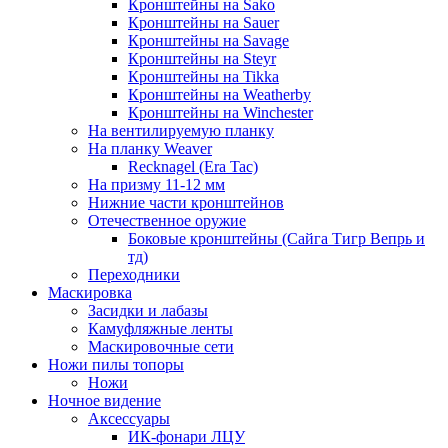
Кронштейны на Sako
Кронштейны на Sauer
Кронштейны на Savage
Кронштейны на Steyr
Кронштейны на Tikka
Кронштейны на Weatherby
Кронштейны на Winchester
На вентилируемую планку
На планку Weaver
Recknagel (Era Tac)
На призму 11-12 мм
Нижние части кронштейнов
Отечественное оружие
Боковые кронштейны (Сайга Тигр Вепрь и
тд)
Переходники
Маскировка
Засидки и лабазы
Камуфляжные ленты
Маскировочные сети
Ножи пилы топоры
Ножи
Ночное видение
Аксессуары
ИК-фонари ЛЦУ