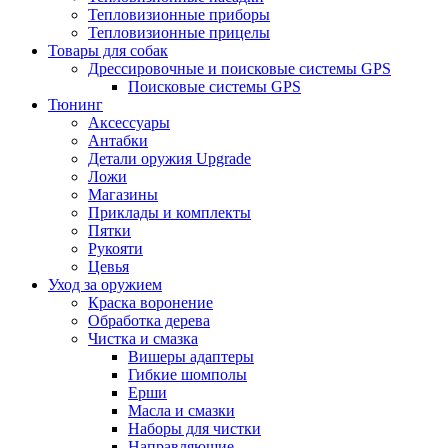
Тепловизионные приборы
Тепловизионные прицелы
Товары для собак
Дрессировочные и поисковые системы GPS
Поисковые системы GPS
Тюнинг
Аксессуары
Антабки
Детали оружия Upgrade
Ложи
Магазины
Приклады и комплекты
Пятки
Рукояти
Цевья
Уход за оружием
Краска воронение
Обработка дерева
Чистка и смазка
Вишеры адаптеры
Гибкие шомполы
Ерши
Масла и смазки
Наборы для чистки
Направляющие