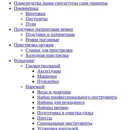
Плавсредства лыжи снегоступы сани прицепы
Пневматика
Винтовки
Пистолеты
Пули
Подсумки патронташи ремни
Подсумки и патронташи
Ремни погонные
Пристрелка оружия
Станки для пристрелки
Холодная пристрелка
Релоадинг
Гладкоствольный
Аксессуары
Машинки
Пулелейки
Нарезной
Весы и дозаторы
Набор профессионального инструмента
Наборы для релоадинга
Наборы матриц
Подготовка и очистка гильз
Прессы
Специальные инструменты
Установка капсюлей