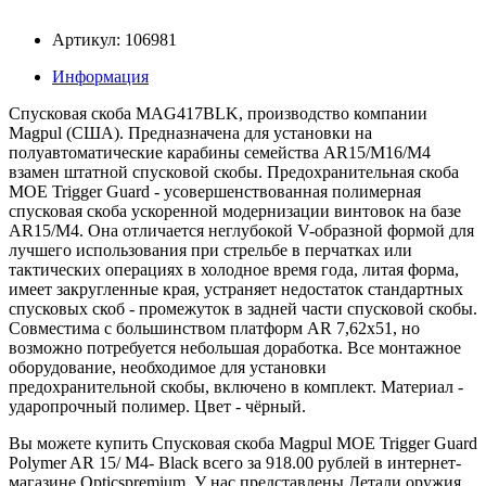
Артикул: 106981
Информация
Спусковая скоба MAG417BLK, производство компании
Magpul (США). Предназначена для установки на
полуавтоматические карабины семейства AR15/M16/M4
взамен штатной спусковой скобы. Предохранительная скоба
MOE Trigger Guard - усовершенствованная полимерная
спусковая скоба ускоренной модернизации винтовок на базе
AR15/М4. Она отличается неглубокой V-образной формой для
лучшего использования при стрельбе в перчатках или
тактических операциях в холодное время года, литая форма,
имеет закругленные края, устраняет недостаток стандартных
спусковых скоб - промежуток в задней части спусковой скобы.
Совместима с большинством платформ AR 7,62х51, но
возможно потребуется небольшая доработка. Все монтажное
оборудование, необходимое для установки
предохранительной скобы, включено в комплект. Материал -
ударопрочный полимер. Цвет - чёрный.
Вы можете купить Спусковая скоба Magpul MOE Trigger Guard
Polymer AR 15/ M4- Black всего за 918.00 рублей в интернет-
магазине Opticspremium. У нас представлены Детали оружия