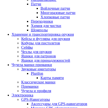
Патчи
Войлочные патчи
Многоразовые патчи
Хлопковые патчи
Переходники
Химия для чистки
Шомполы
Хранение и транспортировка оружия
Кейсы и футляры для оружия
Кобуры для пистолетов
Сейфы
Чехлы для оружия
Ящики для патронов
Ящики для принадлежностей
Чучела манки приманки
Звуковые имитаторы
Plurifon
Карты памяти
Классические манки
Приманки
Чучела и профиля
Электроника
GPS-Навигаторы
Аксессуары для GPS-навигаторов