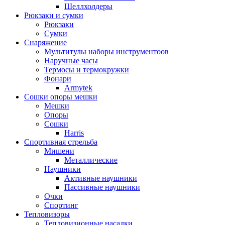
Шеллхолдеры
Рюкзаки и сумки
Рюкзаки
Сумки
Снаряжение
Мультитулы наборы инструментоов
Наручные часы
Термосы и термокружки
Фонари
Armytek
Сошки опоры мешки
Мешки
Опоры
Сошки
Harris
Спортивная стрельба
Мишени
Металлические
Наушники
Активные наушники
Пассивные наушники
Очки
Спортинг
Тепловизоры
Тепловизионные насадки