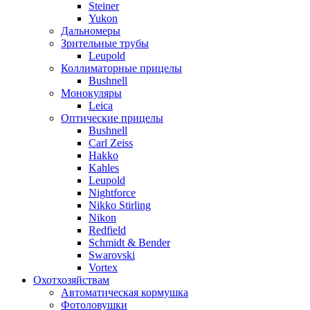
Steiner
Yukon
Дальномеры
Зрительные трубы
Leupold
Коллиматорные прицелы
Bushnell
Монокуляры
Leica
Оптические прицелы
Bushnell
Carl Zeiss
Hakko
Kahles
Leupold
Nightforce
Nikko Stirling
Nikon
Redfield
Schmidt & Bender
Swarovski
Vortex
Охотхозяйствам
Автоматическая кормушка
Фотоловушки