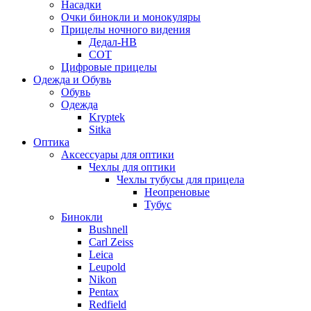
Насадки
Очки бинокли и монокуляры
Прицелы ночного видения
Дедал-НВ
СОТ
Цифровые прицелы
Одежда и Обувь
Обувь
Одежда
Kryptek
Sitka
Оптика
Аксессуары для оптики
Чехлы для оптики
Чехлы тубусы для прицела
Неопреновые
Тубус
Бинокли
Bushnell
Carl Zeiss
Leica
Leupold
Nikon
Pentax
Redfield