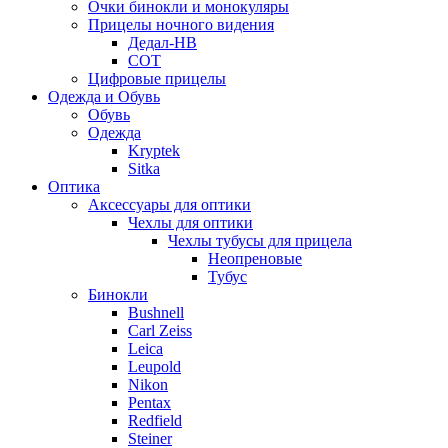
Очки бинокли и монокуляры
Прицелы ночного видения
Дедал-НВ
СОТ
Цифровые прицелы
Одежда и Обувь
Обувь
Одежда
Kryptek
Sitka
Оптика
Аксессуары для оптики
Чехлы для оптики
Чехлы тубусы для прицела
Неопреновые
Тубус
Бинокли
Bushnell
Carl Zeiss
Leica
Leupold
Nikon
Pentax
Redfield
Steiner