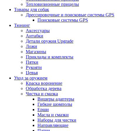
Тепловизионные прицелы
Товары для собак
Дрессировочные и поисковые системы GPS
Поисковые системы GPS
Тюнинг
Аксессуары
Антабки
Детали оружия Upgrade
Ложи
Магазины
Приклады и комплекты
Пятки
Рукояти
Цевья
Уход за оружием
Краска воронение
Обработка дерева
Чистка и смазка
Вишеры адаптеры
Гибкие шомполы
Ерши
Масла и смазки
Наборы для чистки
Направляющие
Патчи