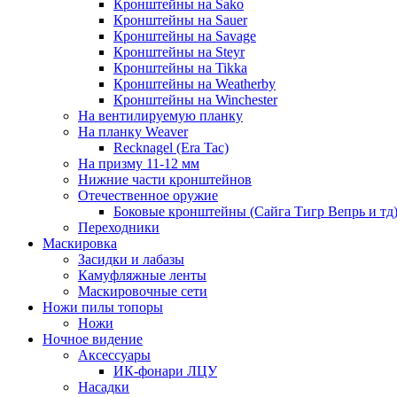
Кронштейны на Sako
Кронштейны на Sauer
Кронштейны на Savage
Кронштейны на Steyr
Кронштейны на Tikka
Кронштейны на Weatherby
Кронштейны на Winchester
На вентилируемую планку
На планку Weaver
Recknagel (Era Tac)
На призму 11-12 мм
Нижние части кронштейнов
Отечественное оружие
Боковые кронштейны (Сайга Тигр Вепрь и тд
Переходники
Маскировка
Засидки и лабазы
Камуфляжные ленты
Маскировочные сети
Ножи пилы топоры
Ножи
Ночное видение
Аксессуары
ИК-фонари ЛЦУ
Насадки