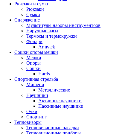
Рюкзаки и сумки
Рюкзаки
Сумки
Снаряжение
Мультитулы наборы инструментоов
Наручные часы
Термосы и термокружки
Фонари
Armytek
Сошки опоры мешки
Мешки
Опоры
Сошки
Harris
Спортивная стрельба
Мишени
Металлические
Наушники
Активные наушники
Пассивные наушники
Очки
Спортинг
Тепловизоры
Тепловизионные насадки
Тепловизионные приборы