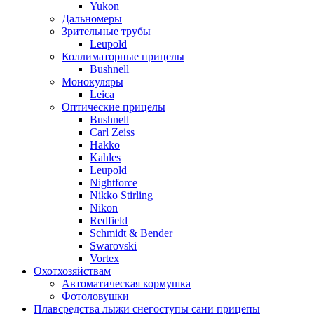
Yukon
Дальномеры
Зрительные трубы
Leupold
Коллиматорные прицелы
Bushnell
Монокуляры
Leica
Оптические прицелы
Bushnell
Carl Zeiss
Hakko
Kahles
Leupold
Nightforce
Nikko Stirling
Nikon
Redfield
Schmidt & Bender
Swarovski
Vortex
Охотхозяйствам
Автоматическая кормушка
Фотоловушки
Плавсредства лыжи снегоступы сани прицепы