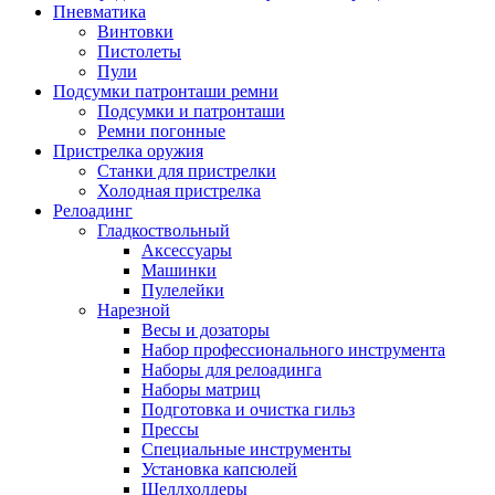
Пневматика
Винтовки
Пистолеты
Пули
Подсумки патронташи ремни
Подсумки и патронташи
Ремни погонные
Пристрелка оружия
Станки для пристрелки
Холодная пристрелка
Релоадинг
Гладкоствольный
Аксессуары
Машинки
Пулелейки
Нарезной
Весы и дозаторы
Набор профессионального инструмента
Наборы для релоадинга
Наборы матриц
Подготовка и очистка гильз
Прессы
Специальные инструменты
Установка капсюлей
Шеллхолдеры