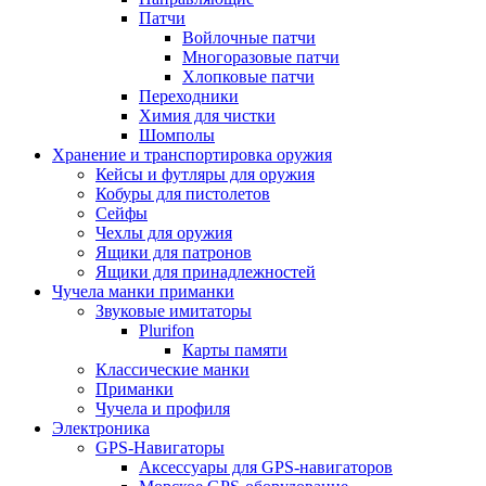
Патчи
Войлочные патчи
Многоразовые патчи
Хлопковые патчи
Переходники
Химия для чистки
Шомполы
Хранение и транспортировка оружия
Кейсы и футляры для оружия
Кобуры для пистолетов
Сейфы
Чехлы для оружия
Ящики для патронов
Ящики для принадлежностей
Чучела манки приманки
Звуковые имитаторы
Plurifon
Карты памяти
Классические манки
Приманки
Чучела и профиля
Электроника
GPS-Навигаторы
Аксессуары для GPS-навигаторов