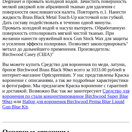
Degreaser и промыть холодной водой. Зачистить поверхность
мелкой шкуркой или абразивной тканью для удаления с
поверхности окислившегося налета. Повторить п.1. Нанести
жидкость Brass Black Metal Touch-Up кисточкой или губкой.
Дать составу подействовать в течении одной минуты.
Промыть холодной водой и насухо вытереть. Обработанную
поверхность отполировать мягкой чистой тканью. При
желании нанести оружейный воск Gun Stock Wax для защиты
и усиления эффекта полировки. Позволяет законсервировать"
металл до дальнейшего применения. Производитель:
Birchwood Casey (США)"
Вы можете купить Средство для воронения по меди, латуни,
бронзе Birchwood Brass Black 90мл всего за 1033.00 рублей в
интернет-магазине Opticspremium. У нас представлены Краска
воронение с описаниями, а так же подробные характеристики
и фотографии. Мы предлагаем Краска воронение с гарантией
и доставкой. Возможно Вас так же заинтересуют
Средство для
воронения по стали концентрированное Birchwood Super Blue
90мл
или
Набор для воронения Birchwood Perma Blue Liquid
Gun Blue Kit
.