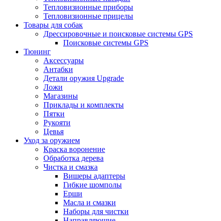
Тепловизионные приборы
Тепловизионные прицелы
Товары для собак
Дрессировочные и поисковые системы GPS
Поисковые системы GPS
Тюнинг
Аксессуары
Антабки
Детали оружия Upgrade
Ложи
Магазины
Приклады и комплекты
Пятки
Рукояти
Цевья
Уход за оружием
Краска воронение
Обработка дерева
Чистка и смазка
Вишеры адаптеры
Гибкие шомполы
Ерши
Масла и смазки
Наборы для чистки
Направляющие