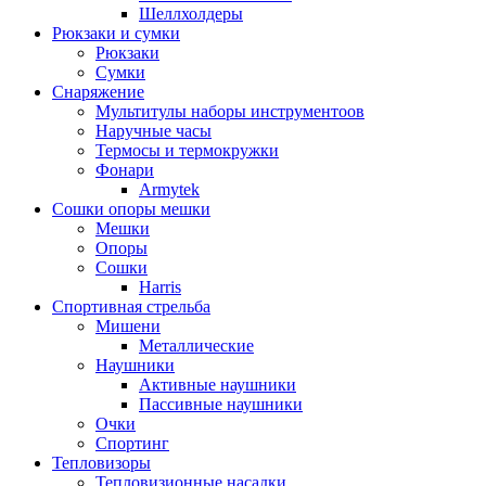
Шеллхолдеры
Рюкзаки и сумки
Рюкзаки
Сумки
Снаряжение
Мультитулы наборы инструментоов
Наручные часы
Термосы и термокружки
Фонари
Armytek
Сошки опоры мешки
Мешки
Опоры
Сошки
Harris
Спортивная стрельба
Мишени
Металлические
Наушники
Активные наушники
Пассивные наушники
Очки
Спортинг
Тепловизоры
Тепловизионные насадки