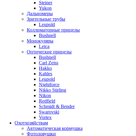
Steiner
Yukon
Дальномеры
Зрительные трубы
Leupold
Коллиматорные прицелы
Bushnell
Монокуляры
Leica
Оптические прицелы
Bushnell
Carl Zeiss
Hakko
Kahles
Leupold
Nightforce
Nikko Stirling
Nikon
Redfield
Schmidt & Bender
Swarovski
Vortex
Охотхозяйствам
Автоматическая кормушка
Фотоловушки