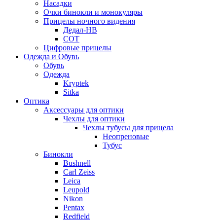
Насадки
Очки бинокли и монокуляры
Прицелы ночного видения
Дедал-НВ
СОТ
Цифровые прицелы
Одежда и Обувь
Обувь
Одежда
Kryptek
Sitka
Оптика
Аксессуары для оптики
Чехлы для оптики
Чехлы тубусы для прицела
Неопреновые
Тубус
Бинокли
Bushnell
Carl Zeiss
Leica
Leupold
Nikon
Pentax
Redfield