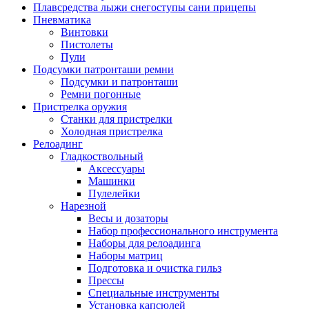
Плавсредства лыжи снегоступы сани прицепы
Пневматика
Винтовки
Пистолеты
Пули
Подсумки патронташи ремни
Подсумки и патронташи
Ремни погонные
Пристрелка оружия
Станки для пристрелки
Холодная пристрелка
Релоадинг
Гладкоствольный
Аксессуары
Машинки
Пулелейки
Нарезной
Весы и дозаторы
Набор профессионального инструмента
Наборы для релоадинга
Наборы матриц
Подготовка и очистка гильз
Прессы
Специальные инструменты
Установка капсюлей