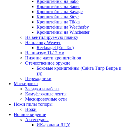
Кронштейны на Sako
Кронштейны на Sauer
Кронштейны на Savage
Кронштейны на Steyr
Кронштейны на Tikka
Кронштейны на Weatherby
Кронштейны на Winchester
На вентилируемую планку
На планку Weaver
Recknagel (Era Tac)
На призму 11-12 мм
Нижние части кронштейнов
Отечественное оружие
Боковые кронштейны (Сайга Тигр Вепрь и
тд)
Переходники
Маскировка
Засидки и лабазы
Камуфляжные ленты
Маскировочные сети
Ножи пилы топоры
Ножи
Ночное видение
Аксессуары
ИК-фонари ЛЦУ