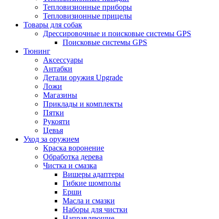
Тепловизионные приборы
Тепловизионные прицелы
Товары для собак
Дрессировочные и поисковые системы GPS
Поисковые системы GPS
Тюнинг
Аксессуары
Антабки
Детали оружия Upgrade
Ложи
Магазины
Приклады и комплекты
Пятки
Рукояти
Цевья
Уход за оружием
Краска воронение
Обработка дерева
Чистка и смазка
Вишеры адаптеры
Гибкие шомполы
Ерши
Масла и смазки
Наборы для чистки
Направляющие