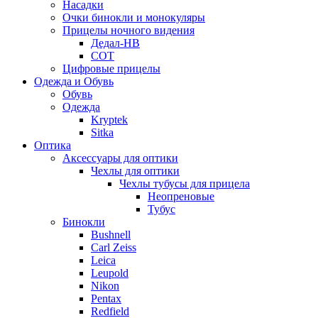
Насадки
Очки бинокли и монокуляры
Прицелы ночного видения
Дедал-НВ
СОТ
Цифровые прицелы
Одежда и Обувь
Обувь
Одежда
Kryptek
Sitka
Оптика
Аксессуары для оптики
Чехлы для оптики
Чехлы тубусы для прицела
Неопреновые
Тубус
Бинокли
Bushnell
Carl Zeiss
Leica
Leupold
Nikon
Pentax
Redfield