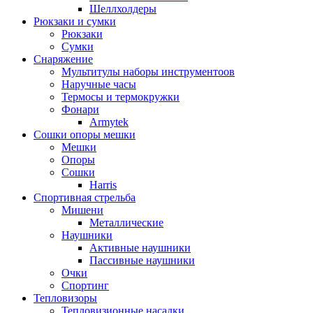
Шеллхолдеры
Рюкзаки и сумки
Рюкзаки
Сумки
Снаряжение
Мультитулы наборы инструментоов
Наручные часы
Термосы и термокружки
Фонари
Armytek
Сошки опоры мешки
Мешки
Опоры
Сошки
Harris
Спортивная стрельба
Мишени
Металлические
Наушники
Активные наушники
Пассивные наушники
Очки
Спортинг
Тепловизоры
Тепловизионные насадки