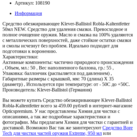
Артикул: 108190
Информация
Средство обезжиривающее Klever-Ballistol Robla-Kaltentfetter
50мл NEW. Средство для удаления смазки. Превосходное и
полное очищение оружия. Масло и смазка на 100% удаляются
с металлических поверхностей, даже стойкие остатки смазки
и смолы исчезнут без проблем. Идеально подходит для
подготовки к воронению.
Характеристики:
Активные компоненты: частично природного происхождения
, Объем, мл.: 50 , Вес наполненного баллона, гр.: 55 ,
Упаковка: баллончик (распыляется под давлением) ,
Габаритные размеры с крышкой, мм: 70 (длина) Х 35
(диаметр) , Используется при температуре: от - 50С до +50С.
Производитель: Klever-Ballistol (Германия)
Вы можете купить Средство обезжиривающее Klever-Ballistol
Robla-Kaltentfetter всего за 459.00 рублей в интернет-магазине
Opticspremium. У нас представлены Химия для чистки с
описаниями, а так же подробные характеристики и
фотографии. Мы предлагаем Химия для чистки с гарантией и
доставкой. Возможно Вас так же заинтересуют
Средство Bore
Tech для чистки частей оружия Extreme, 950 мл
или