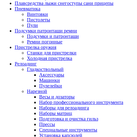
Плавсредства лыжи снегоступы сани прицепы
Пневматика
Винтовки
Пистолеты
Пули
Подсумки патронташи ремни
Подсумки и патронташи
Ремни погонные
Пристрелка оружия
Станки для пристрелки
Холодная пристрелка
Релоадинг
Гладкоствольный
Аксессуары
Машинки
Пулелейки
Нарезной
Весы и дозаторы
Набор профессионального инструмента
Наборы для релоадинга
Наборы матриц
Подготовка и очистка гильз
Прессы
Специальные инструменты
Установка капсюлей