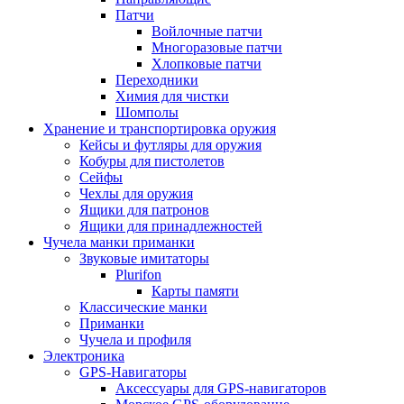
Патчи
Войлочные патчи
Многоразовые патчи
Хлопковые патчи
Переходники
Химия для чистки
Шомполы
Хранение и транспортировка оружия
Кейсы и футляры для оружия
Кобуры для пистолетов
Сейфы
Чехлы для оружия
Ящики для патронов
Ящики для принадлежностей
Чучела манки приманки
Звуковые имитаторы
Plurifon
Карты памяти
Классические манки
Приманки
Чучела и профиля
Электроника
GPS-Навигаторы
Аксессуары для GPS-навигаторов