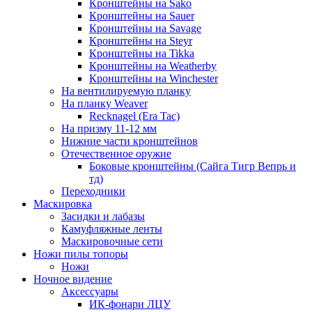
Кронштейны на Sako
Кронштейны на Sauer
Кронштейны на Savage
Кронштейны на Steyr
Кронштейны на Tikka
Кронштейны на Weatherby
Кронштейны на Winchester
На вентилируемую планку
На планку Weaver
Recknagel (Era Tac)
На призму 11-12 мм
Нижние части кронштейнов
Отечественное оружие
Боковые кронштейны (Сайга Тигр Вепрь и
тд)
Переходники
Маскировка
Засидки и лабазы
Камуфляжные ленты
Маскировочные сети
Ножи пилы топоры
Ножи
Ночное видение
Аксессуары
ИК-фонари ЛЦУ