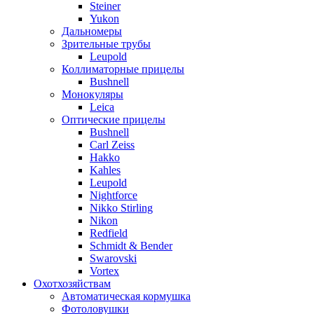
Steiner
Yukon
Дальномеры
Зрительные трубы
Leupold
Коллиматорные прицелы
Bushnell
Монокуляры
Leica
Оптические прицелы
Bushnell
Carl Zeiss
Hakko
Kahles
Leupold
Nightforce
Nikko Stirling
Nikon
Redfield
Schmidt & Bender
Swarovski
Vortex
Охотхозяйствам
Автоматическая кормушка
Фотоловушки