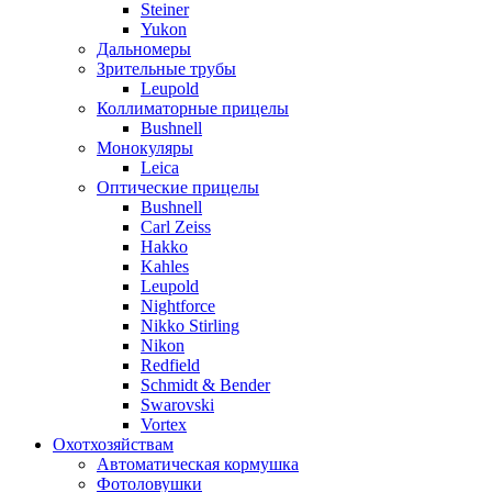
Steiner
Yukon
Дальномеры
Зрительные трубы
Leupold
Коллиматорные прицелы
Bushnell
Монокуляры
Leica
Оптические прицелы
Bushnell
Carl Zeiss
Hakko
Kahles
Leupold
Nightforce
Nikko Stirling
Nikon
Redfield
Schmidt & Bender
Swarovski
Vortex
Охотхозяйствам
Автоматическая кормушка
Фотоловушки