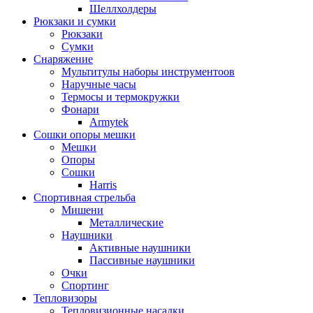
Шеллхолдеры
Рюкзаки и сумки
Рюкзаки
Сумки
Снаряжение
Мультитулы наборы инструментоов
Наручные часы
Термосы и термокружки
Фонари
Armytek
Сошки опоры мешки
Мешки
Опоры
Сошки
Harris
Спортивная стрельба
Мишени
Металлические
Наушники
Активные наушники
Пассивные наушники
Очки
Спортинг
Тепловизоры
Тепловизионные насадки