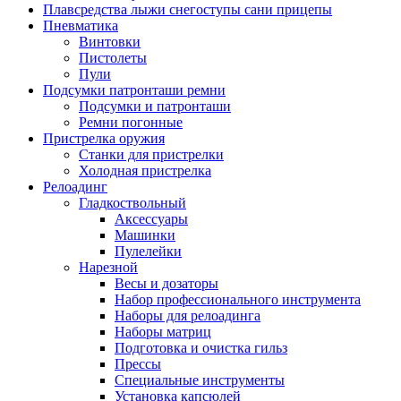
Плавсредства лыжи снегоступы сани прицепы
Пневматика
Винтовки
Пистолеты
Пули
Подсумки патронташи ремни
Подсумки и патронташи
Ремни погонные
Пристрелка оружия
Станки для пристрелки
Холодная пристрелка
Релоадинг
Гладкоствольный
Аксессуары
Машинки
Пулелейки
Нарезной
Весы и дозаторы
Набор профессионального инструмента
Наборы для релоадинга
Наборы матриц
Подготовка и очистка гильз
Прессы
Специальные инструменты
Установка капсюлей