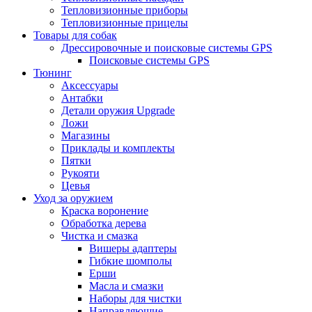
Тепловизионные приборы
Тепловизионные прицелы
Товары для собак
Дрессировочные и поисковые системы GPS
Поисковые системы GPS
Тюнинг
Аксессуары
Антабки
Детали оружия Upgrade
Ложи
Магазины
Приклады и комплекты
Пятки
Рукояти
Цевья
Уход за оружием
Краска воронение
Обработка дерева
Чистка и смазка
Вишеры адаптеры
Гибкие шомполы
Ерши
Масла и смазки
Наборы для чистки
Направляющие