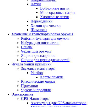
Патчи
Войлочные патчи
Многоразовые патчи
Хлопковые патчи
Переходники
Химия для чистки
Шомполы
Хранение и транспортировка оружия
Кейсы и футляры для оружия
Кобуры для пистолетов
Сейфы
Чехлы для оружия
Ящики для патронов
Ящики для принадлежностей
Чучела манки приманки
Звуковые имитаторы
Plurifon
Карты памяти
Классические манки
Приманки
Чучела и профиля
Электроника
GPS-Навигаторы
Аксессуары для GPS-навигаторов