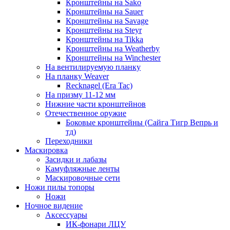
Кронштейны на Sako
Кронштейны на Sauer
Кронштейны на Savage
Кронштейны на Steyr
Кронштейны на Tikka
Кронштейны на Weatherby
Кронштейны на Winchester
На вентилируемую планку
На планку Weaver
Recknagel (Era Tac)
На призму 11-12 мм
Нижние части кронштейнов
Отечественное оружие
Боковые кронштейны (Сайга Тигр Вепрь и
тд)
Переходники
Маскировка
Засидки и лабазы
Камуфляжные ленты
Маскировочные сети
Ножи пилы топоры
Ножи
Ночное видение
Аксессуары
ИК-фонари ЛЦУ