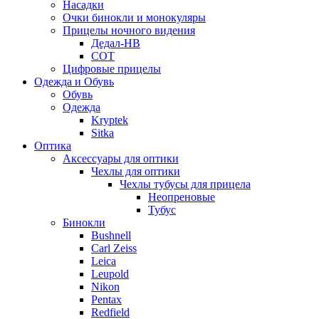
Насадки
Очки бинокли и монокуляры
Прицелы ночного видения
Дедал-НВ
СОТ
Цифровые прицелы
Одежда и Обувь
Обувь
Одежда
Kryptek
Sitka
Оптика
Аксессуары для оптики
Чехлы для оптики
Чехлы тубусы для прицела
Неопреновые
Тубус
Бинокли
Bushnell
Carl Zeiss
Leica
Leupold
Nikon
Pentax
Redfield