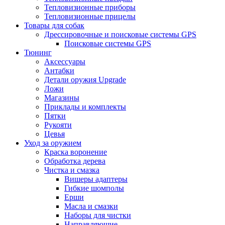
Тепловизионные приборы
Тепловизионные прицелы
Товары для собак
Дрессировочные и поисковые системы GPS
Поисковые системы GPS
Тюнинг
Аксессуары
Антабки
Детали оружия Upgrade
Ложи
Магазины
Приклады и комплекты
Пятки
Рукояти
Цевья
Уход за оружием
Краска воронение
Обработка дерева
Чистка и смазка
Вишеры адаптеры
Гибкие шомполы
Ерши
Масла и смазки
Наборы для чистки
Направляющие