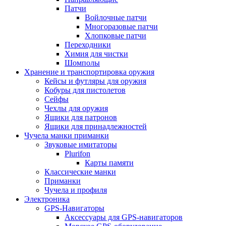
Патчи
Войлочные патчи
Многоразовые патчи
Хлопковые патчи
Переходники
Химия для чистки
Шомполы
Хранение и транспортировка оружия
Кейсы и футляры для оружия
Кобуры для пистолетов
Сейфы
Чехлы для оружия
Ящики для патронов
Ящики для принадлежностей
Чучела манки приманки
Звуковые имитаторы
Plurifon
Карты памяти
Классические манки
Приманки
Чучела и профиля
Электроника
GPS-Навигаторы
Аксессуары для GPS-навигаторов