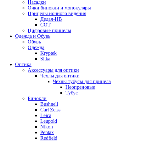
Насадки
Очки бинокли и монокуляры
Прицелы ночного видения
Дедал-НВ
СОТ
Цифровые прицелы
Одежда и Обувь
Обувь
Одежда
Kryptek
Sitka
Оптика
Аксессуары для оптики
Чехлы для оптики
Чехлы тубусы для прицела
Неопреновые
Тубус
Бинокли
Bushnell
Carl Zeiss
Leica
Leupold
Nikon
Pentax
Redfield