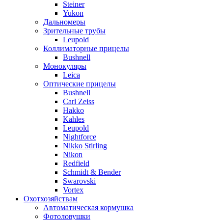
Steiner
Yukon
Дальномеры
Зрительные трубы
Leupold
Коллиматорные прицелы
Bushnell
Монокуляры
Leica
Оптические прицелы
Bushnell
Carl Zeiss
Hakko
Kahles
Leupold
Nightforce
Nikko Stirling
Nikon
Redfield
Schmidt & Bender
Swarovski
Vortex
Охотхозяйствам
Автоматическая кормушка
Фотоловушки