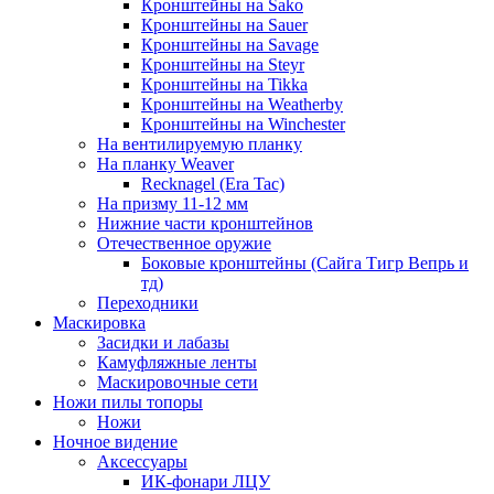
Кронштейны на Sako
Кронштейны на Sauer
Кронштейны на Savage
Кронштейны на Steyr
Кронштейны на Tikka
Кронштейны на Weatherby
Кронштейны на Winchester
На вентилируемую планку
На планку Weaver
Recknagel (Era Tac)
На призму 11-12 мм
Нижние части кронштейнов
Отечественное оружие
Боковые кронштейны (Сайга Тигр Вепрь и
тд)
Переходники
Маскировка
Засидки и лабазы
Камуфляжные ленты
Маскировочные сети
Ножи пилы топоры
Ножи
Ночное видение
Аксессуары
ИК-фонари ЛЦУ