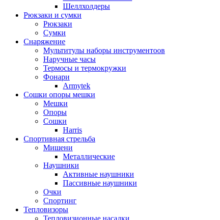
Шеллхолдеры
Рюкзаки и сумки
Рюкзаки
Сумки
Снаряжение
Мультитулы наборы инструментоов
Наручные часы
Термосы и термокружки
Фонари
Armytek
Сошки опоры мешки
Мешки
Опоры
Сошки
Harris
Спортивная стрельба
Мишени
Металлические
Наушники
Активные наушники
Пассивные наушники
Очки
Спортинг
Тепловизоры
Тепловизионные насадки