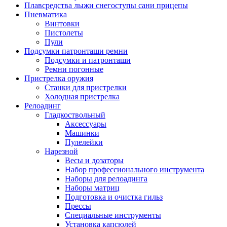
Плавсредства лыжи снегоступы сани прицепы
Пневматика
Винтовки
Пистолеты
Пули
Подсумки патронташи ремни
Подсумки и патронташи
Ремни погонные
Пристрелка оружия
Станки для пристрелки
Холодная пристрелка
Релоадинг
Гладкоствольный
Аксессуары
Машинки
Пулелейки
Нарезной
Весы и дозаторы
Набор профессионального инструмента
Наборы для релоадинга
Наборы матриц
Подготовка и очистка гильз
Прессы
Специальные инструменты
Установка капсюлей